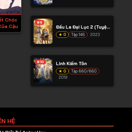
ết Chóc
#9
Của Cậu
Đấu La Đại Lục 2 (Tuyệt
Thế Đường Môn)
★ 0
Tập 146
2023
#10
Linh Kiếm Tôn
★ 0
Tập 660/660
2019
ÊN HỆ