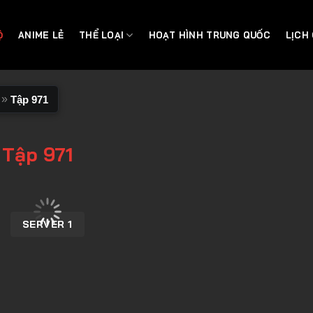
Ộ
ANIME LẺ
THỂ LOẠI
HOẠT HÌNH TRUNG QUỐC
LỊCH
»
Tập 971
 Tập 971
SERVER 1