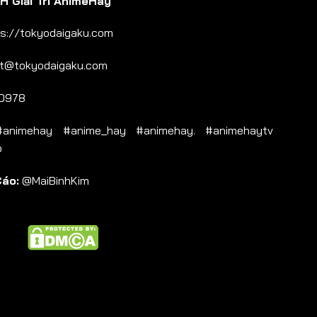
 Giải Trí AnimeHay
s://tokyodaigaku.com
t@tokyodaigaku.com
0978
nimehay #anime_hay #animehay. #animehaytv
b
Cáo:
@MaiBinhKim