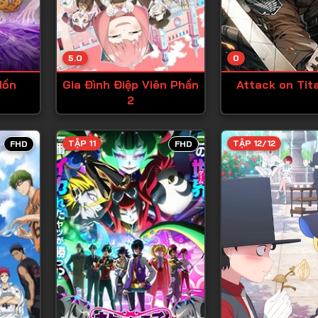
Tập 13
Tập 14
5.0
0
Tập 15
Hồn
Gia Đình Điệp Viên Phần
Attack on Tit
Tập 16
2
Tập 17
Tập 18
TẬP 11
TẬP 12/12
FHD
FHD
Tập 19
Tập 20
Tập 21
Tập 22
Tập 23
Tập 24