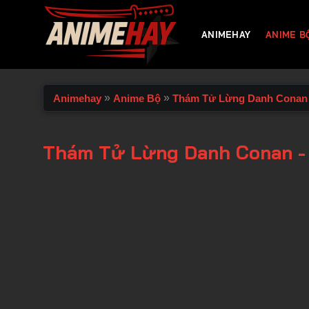
Chuyển
đến
ANIMEHAY
ANIME B
nội
dung
»
»
Animehay
Anime Bộ
Thám Tử Lừng Danh Conan
Thám Tử Lừng Danh Conan -
00:00 / 00:00