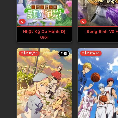
0
0
Nhật Ký Du Hành Dị
Song Sinh Võ 
Giới
TẬP 13/13
TẬP 25/25
FHD