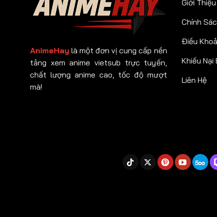
Giới Thiệu
Chính Sác
Điều Kho
AnimeHay
là một đơn vị cung cấp nền
Khiếu Nại
tảng xem anime vietsub trực tuyến,
chất lượng anime cao, tốc độ mượt
Liên Hệ
mà!