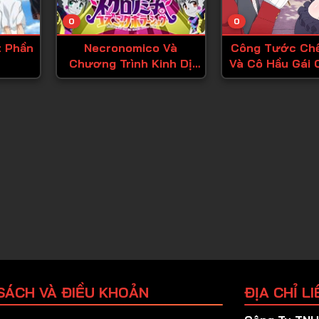
Tập 25
0
0
Tập 26
t Phần
Necronomico Và
Công Tước Ch
Tập 27
Chương Trình Kinh Dị
Và Cô Hầu Gái 
Tập 28
Vũ Trụ
Tập 29
Tập 30
Tập 31
Tập 32
Tập 33
Tập 34
Tập 35
Tập 36
SÁCH VÀ ĐIỀU KHOẢN
ĐỊA CHỈ LI
Tập 37