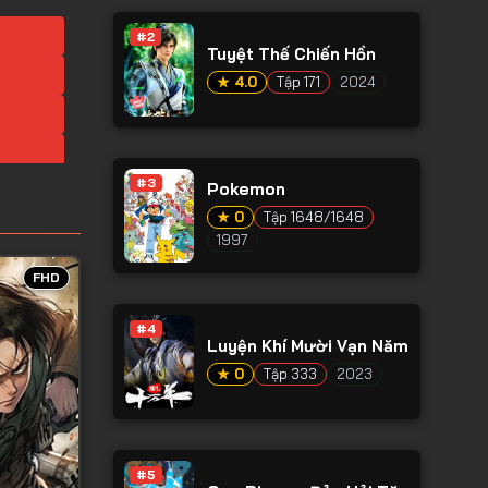
#2
Tuyệt Thế Chiến Hồn
★ 4.0
Tập 171
2024
#3
Pokemon
★ 0
Tập 1648/1648
1997
FHD
#4
Luyện Khí Mười Vạn Năm
★ 0
Tập 333
2023
#5