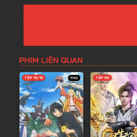
PHIM LIÊN QUAN
TẬP 12/12
TẬP 60
FHD