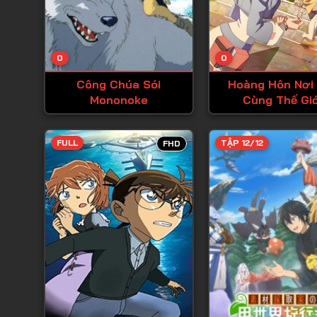
0
0
Công Chúa Sói
Hoàng Hôn Nơi
Mononoke
Cùng Thế Gi
FULL
TẬP 12/12
FHD