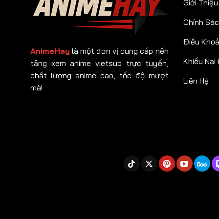
Giới Thiệu
Chính Sác
Điều Kho
AnimeHay
là một đơn vị cung cấp nền
Khiếu Nại
tảng xem anime vietsub trực tuyến,
chất lượng anime cao, tốc độ mượt
Liên Hệ
mà!