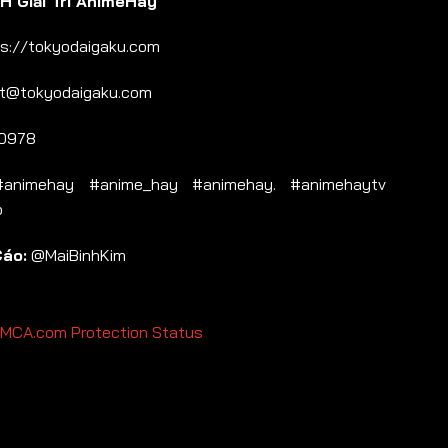
 Giải Trí AnimeHay
s://tokyodaigaku.com
t@tokyodaigaku.com
0978
nimehay #anime_hay #animehay. #animehaytv
b
Cáo:
@MaiBinhKim