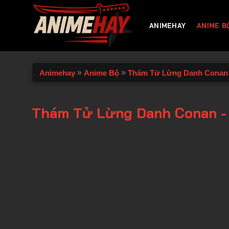
Chuyển
đến
ANIMEHAY
ANIME B
nội
dung
»
»
Animehay
Anime Bộ
Thám Tử Lừng Danh Conan
Thám Tử Lừng Danh Conan -
00:00 / 00:00