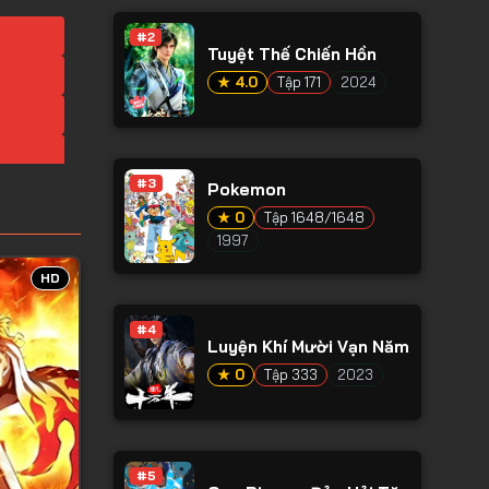
#2
Tuyệt Thế Chiến Hồn
★ 4.0
Tập 171
2024
#3
Pokemon
★ 0
Tập 1648/1648
1997
HD
#4
Luyện Khí Mười Vạn Năm
★ 0
Tập 333
2023
#5