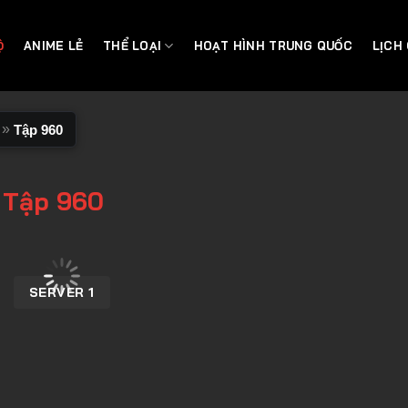
Ộ
ANIME LẺ
THỂ LOẠI
HOẠT HÌNH TRUNG QUỐC
LỊCH
»
Tập 960
 Tập 960
SERVER 1