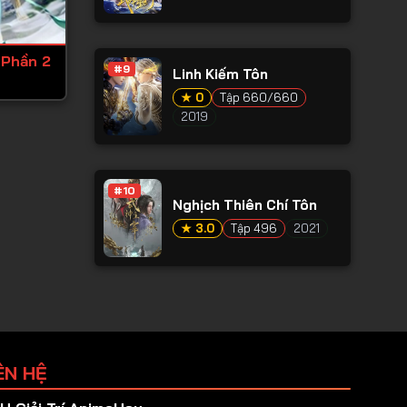
Phần 2
#9
Linh Kiếm Tôn
★ 0
Tập 660/660
2019
#10
Nghịch Thiên Chí Tôn
★ 3.0
Tập 496
2021
ÊN HỆ