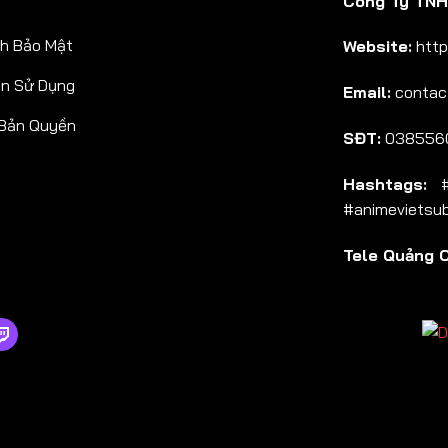
Công Ty TNHH
Tập 38
h Bảo Mật
Website:
http
Tập 39
ản Sử Dụng
Email:
contac
Tập 40
 Bản Quyền
Tập 41
SĐT:
038556
Tập 42
Hashtags:
#a
Tập 43
#animevietsu
Tập 44
Tele Quảng 
Tập 45
Tập 46
Tập 47
Tập 48
Tập 49