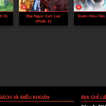
Tập 25
0
0
Tập 26
h Dị
Địa Ngục Cực Lạc
Quân Hữu Vân 
Tập 27
(Phần 2)
Tập 28
Tập 29
Tập 30
Tập 31
Tập 32
Tập 33
Tập 34
Tập 35
Tập 36
SÁCH VÀ ĐIỀU KHOẢN
ĐỊA CHỈ LI
Tập 37