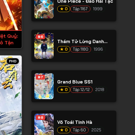
One Piece - Đảo Hải Tặc
★ 0
Tập 1167
1999
ệt Quỷ:
#6
Thám Tử Lừng Danh
ô Tận
Conan
★ 0
Tập 1180
1996
FHD
#7
Grand Blue SS1
★ 0
Tập 12/12
2018
#8
Võ Toái Tinh Hà
★ 0
Tập 60
2025