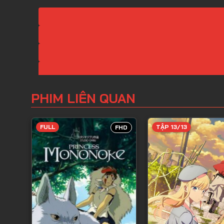
PHIM LIÊN QUAN
FULL
TẬP 13/13
FHD