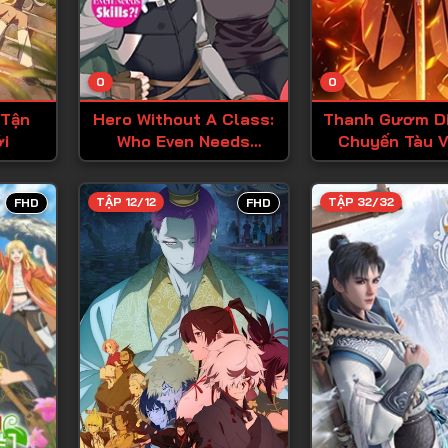
Tập 13
Tập 14
0
0
Tập 15
 Tận
Hero Without A Class:
Thanh Gươm Di
Tập 16
ới
Who Even Needs
Chuyến Tàu V
Skills?!
Tập 17
Tập 18
TẬP 12/12
TẬP 32/32
FHD
FHD
Tập 19
Tập 20
Tập 21
Tập 22
Tập 23
Tập 24