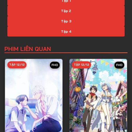
Tập 1
Tập 2
Tập 3
Tập 4
Tập 5
PHIM LIÊN QUAN
Tập 6
Tập 7
TẬP 12/12
TẬP 12/12
FHD
FHD
Tập 8
Tập 9
Tập 10
Tập 11
Tập 12
Tập 13