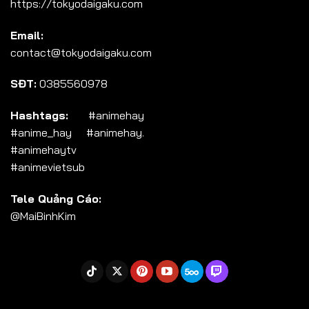
https://tokyodaigaku.com
Tập 104
Email:
Tập 105
contact@tokyodaigaku.com
Tập 106
SĐT:
0385560978
Tập 107
Tập 108
Hashtags:
#animehay
#anime_hay #animehay.
Tập 109
#animehaytv
Tập 110
#animevietsub
Tập 111
Tele Quảng Cáo:
Tập 112
@MaiBinhKim
Tập 113
Tập 114
Tập 115
Tập 116