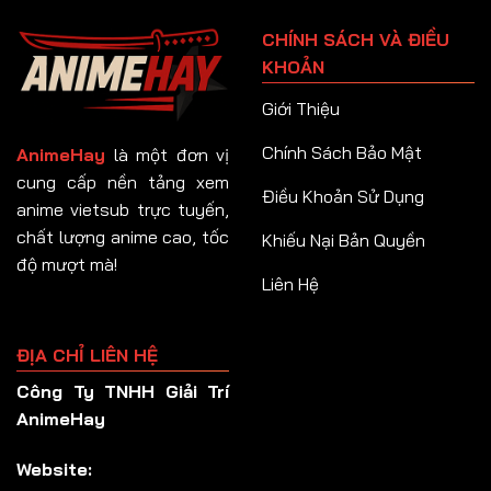
Tập 91
CHÍNH SÁCH VÀ ĐIỀU
Tập 92
KHOẢN
Tập 93
Giới Thiệu
Tập 94
Chính Sách Bảo Mật
AnimeHay
là một đơn vị
Tập 95
cung cấp nền tảng xem
Điều Khoản Sử Dụng
anime vietsub trực tuyến,
Tập 96
chất lượng anime cao, tốc
Khiếu Nại Bản Quyền
Tập 97
độ mượt mà!
Liên Hệ
Tập 98
Tập 99
ĐỊA CHỈ LIÊN HỆ
Tập 100
Công Ty TNHH Giải Trí
Tập 101
AnimeHay
Tập 102
Website:
Tập 103