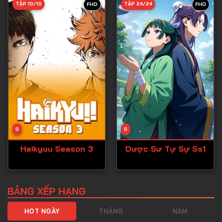
TẬP 10/10
TẬP 24/24
FHD
FHD
Tập 40
Tập 41
Tập 42
Tập 43
Tập 44
Tập 45
Tập 46
0
0
Tập 47
Haikyuu Season 3
Dược Sư Tự Sự Ss1
Tập 48
Tập 49
Tập 50
BẢNG XẾP HẠNG
Tập 51
HOT NGÀY
THÁNG
NĂM
Tập 52