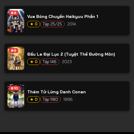
Tập 78
#8
Tập 79
Vua Bóng Chuyền Haikyuu Phần 1
Tập 80
★ 0
Tập 25/25
2014
Tập 81
Tập 82
#9
Đấu La Đại Lục 2 (Tuyệt Thế Đường Môn)
Tập 83
★ 0
Tập 146
2023
Tập 84
Tập 85
Tập 86
#10
Thám Tử Lừng Danh Conan
Tập 87
★ 0
Tập 1180
1996
Tập 88
Tập 89
Tập 90