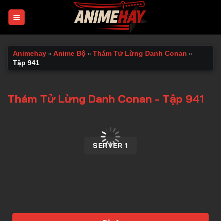
Chuyển
đến
nội
dung
Animehay
»
Anime Bộ
»
Thám Tử Lừng Danh Conan
»
Tập 941
Thám Tử Lừng Danh Conan - Tập 941
00:00 / 00:00
SERVER 1