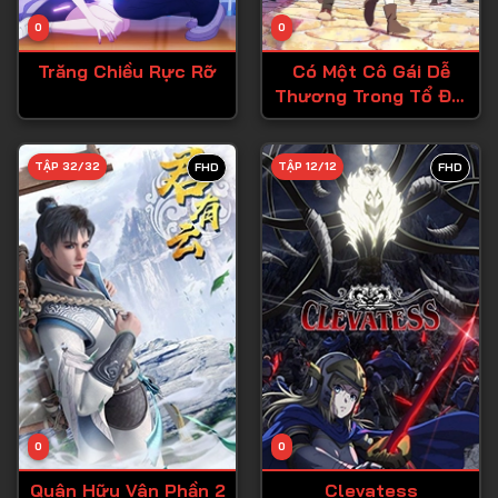
Tập 14
0
0
Tập 15
Trăng Chiều Rực Rỡ
Có Một Cô Gái Dễ
Tập 16
Thương Trong Tổ Đội
Anh Hùng, Nên Tôi
Tập 17
Thử Tỏ Tình
Tập 18
TẬP 32/32
TẬP 12/12
FHD
FHD
Tập 19
Tập 20
Tập 21
Tập 22
Tập 23
Tập 24
Tập 25
0
0
Tập 26
Quân Hữu Vân Phần 2
Clevatess