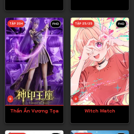
Tập 27
Tập 28
TẬP 204
TẬP 25/25
FHD
FHD
Tập 29
Tập 30
Tập 31
Tập 32
Tập 33
Tập 34
Tập 35
Tập 36
0
0
Tập 37
Thần Ấn Vương Tọa
Witch Watch
Tập 38
Tập 39