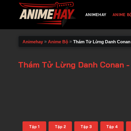
Chuyển
đến
ANIMEHAY
ANIME B
nội
dung
»
»
Animehay
Anime Bộ
Thám Tử Lừng Danh Conan
Thám Tử Lừng Danh Conan -
Tập 1
Tập 2
Tập 3
Tập 4