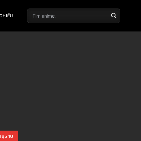
 CHIẾU
Tập 10