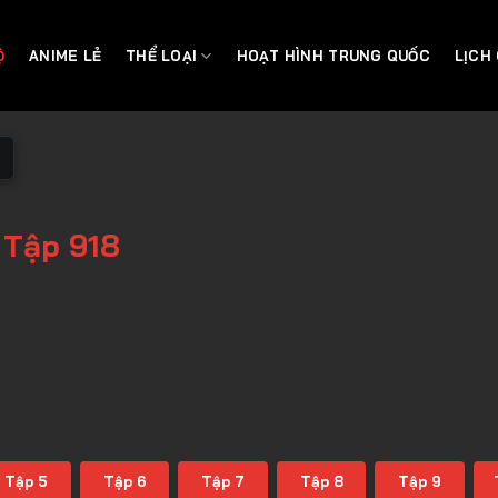
Ộ
ANIME LẺ
THỂ LOẠI
HOẠT HÌNH TRUNG QUỐC
LỊCH
 Tập 918
Tập 5
Tập 6
Tập 7
Tập 8
Tập 9