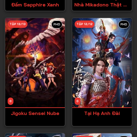
Đấm Sapphire Xanh
Nhà Mikadono Thật Dễ
Tập 27
Dàng
Tập 28
TẬP 13/13
TẬP 12/12
FHD
FHD
Tập 29
Tập 30
Tập 31
Tập 32
Tập 33
Tập 34
Tập 35
Tập 36
0
0
Tập 37
Jigoku Sensei Nube
Tại Hạ Anh Đài
Tập 38
Tập 39