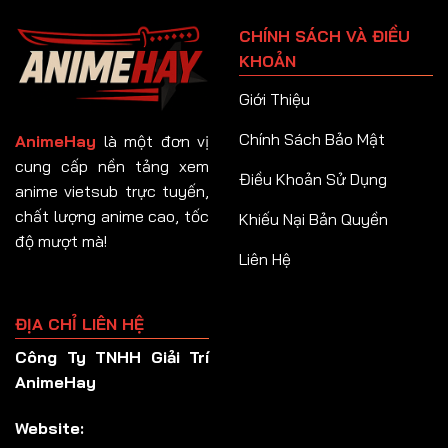
Tập 91
CHÍNH SÁCH VÀ ĐIỀU
Tập 92
KHOẢN
Tập 93
Giới Thiệu
Tập 94
Chính Sách Bảo Mật
AnimeHay
là một đơn vị
Tập 95
cung cấp nền tảng xem
Điều Khoản Sử Dụng
anime vietsub trực tuyến,
Tập 96
chất lượng anime cao, tốc
Khiếu Nại Bản Quyền
Tập 97
độ mượt mà!
Liên Hệ
Tập 98
Tập 99
ĐỊA CHỈ LIÊN HỆ
Tập 100
Công Ty TNHH Giải Trí
Tập 101
AnimeHay
Tập 102
Website:
Tập 103