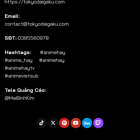
https://tokyodaigaku.com
Tập 104
Email:
Tập 105
contact@tokyodaigaku.com
Tập 106
SĐT:
0385560978
Tập 107
Tập 108
Hashtags:
#animehay
#anime_hay #animehay.
Tập 109
#animehaytv
Tập 110
#animevietsub
Tập 111
Tele Quảng Cáo:
Tập 112
@MaiBinhKim
Tập 113
Tập 114
Tập 115
Tập 116