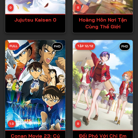
Tập 14
0
0
Tập 15
Jujutsu Kaisen 0
Hoàng Hôn Nơi Tận
Tập 16
Cùng Thế Giới
Tập 17
Tập 18
FULL
TẬP 12/12
FHD
FHD
Tập 19
Tập 20
Tập 21
Tập 22
Tập 23
Tập 24
Tập 25
1.0
0
Tập 26
Conan Movie 23: Cú
Đối Phó Với Chị Em