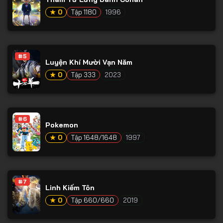
Tập 65
★ 0
Tập 1180
1996
Tập 66
Tập 67
Tập 68
#5
Luyện Khí Mười Vạn Năm
Tập 69
★ 0
Tập 333
2023
Tập 70
Tập 71
#6
Tập 72
Pokemon
★ 0
Tập 1648/1648
1997
Tập 73
Tập 74
Tập 75
#7
Linh Kiếm Tôn
Tập 76
★ 0
Tập 660/660
2019
Tập 77