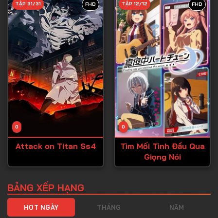
TẬP 31/31
TẬP 12/12
FHD
FHD
Tập 40
Tập 41
Tập 42
Tập 43
Tập 44
Tập 45
Tập 46
0
0
Tập 47
Attack on Titan Ss4
Tìm Mối Tình Đầu Qua
Tập 48
Giọng Nói
Tập 49
Tập 50
BẢNG XẾP HẠNG
Tập 51
HOT NGÀY
THÁNG
NĂM
Tập 52