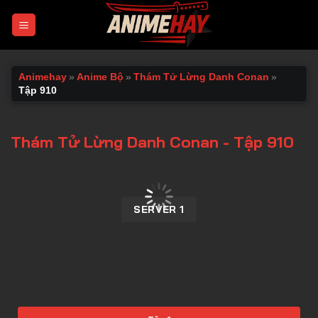
Chuyển
đến
nội
dung
Animehay
»
Anime Bộ
»
Thám Tử Lừng Danh Conan
»
Tập 910
Thám Tử Lừng Danh Conan - Tập 910
00:00 / 00:00
SERVER 1