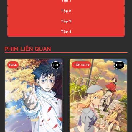
Tập 1
Tập 2
Tập 3
Tập 4
Tập 5
PHIM LIÊN QUAN
Tập 6
Tập 7
FULL
TẬP 13/13
HD
FHD
Tập 8
Tập 9
Tập 10
Tập 11
Tập 12
Tập 13