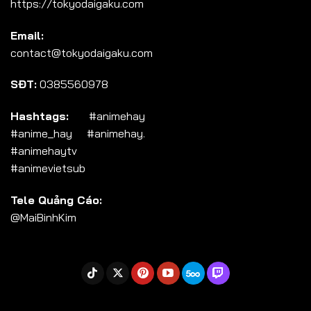
https://tokyodaigaku.com
Tập 104
Email:
Tập 105
contact@tokyodaigaku.com
Tập 106
SĐT:
0385560978
Tập 107
Tập 108
Hashtags:
#animehay
#anime_hay #animehay.
Tập 109
#animehaytv
Tập 110
#animevietsub
Tập 111
Tele Quảng Cáo:
Tập 112
@MaiBinhKim
Tập 113
Tập 114
Tập 115
Tập 116