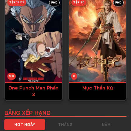
TẬP 12/12
TẬP 76
FHD
FHD
Tập 40
Tập 41
Tập 42
Tập 43
Tập 44
Tập 45
Tập 46
5.0
0
Tập 47
One Punch Man Phần
Mục Thần Ký
Tập 48
2
Tập 49
Tập 50
BẢNG XẾP HẠNG
Tập 51
HOT NGÀY
THÁNG
NĂM
Tập 52