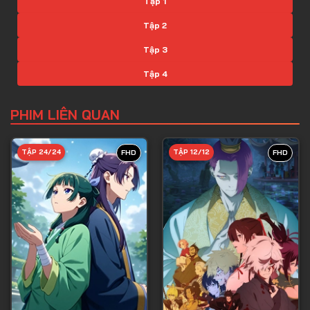
Tập 1
Tập 2
Tập 3
Tập 4
Tập 5
PHIM LIÊN QUAN
Tập 6
Tập 7
TẬP 24/24
TẬP 12/12
FHD
FHD
Tập 8
Tập 9
Tập 10
Tập 11
Tập 12
Tập 13