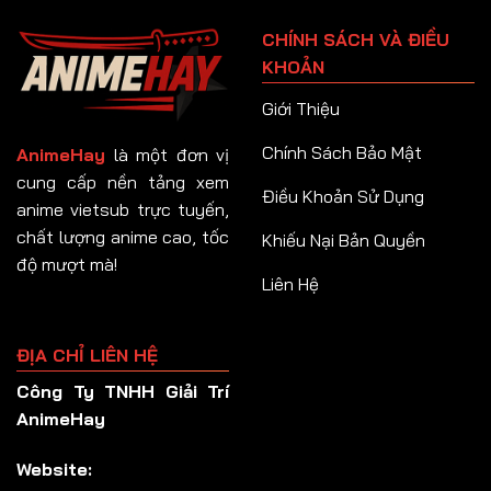
Tập 91
CHÍNH SÁCH VÀ ĐIỀU
Tập 92
KHOẢN
Tập 93
Giới Thiệu
Tập 94
Chính Sách Bảo Mật
AnimeHay
là một đơn vị
Tập 95
cung cấp nền tảng xem
Điều Khoản Sử Dụng
anime vietsub trực tuyến,
Tập 96
chất lượng anime cao, tốc
Khiếu Nại Bản Quyền
Tập 97
độ mượt mà!
Liên Hệ
Tập 98
Tập 99
ĐỊA CHỈ LIÊN HỆ
Tập 100
Công Ty TNHH Giải Trí
Tập 101
AnimeHay
Tập 102
Website:
Tập 103