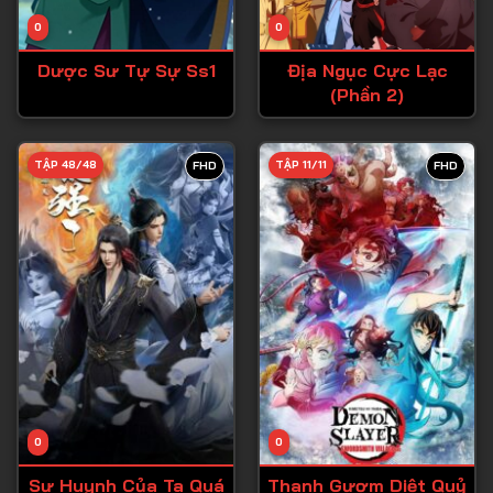
Tập 14
0
0
Tập 15
Dược Sư Tự Sự Ss1
Địa Ngục Cực Lạc
Tập 16
(Phần 2)
Tập 17
Tập 18
TẬP 48/48
TẬP 11/11
FHD
FHD
Tập 19
Tập 20
Tập 21
Tập 22
Tập 23
Tập 24
Tập 25
0
0
Tập 26
Sư Huynh Của Ta Quá
Thanh Gươm Diệt Quỷ