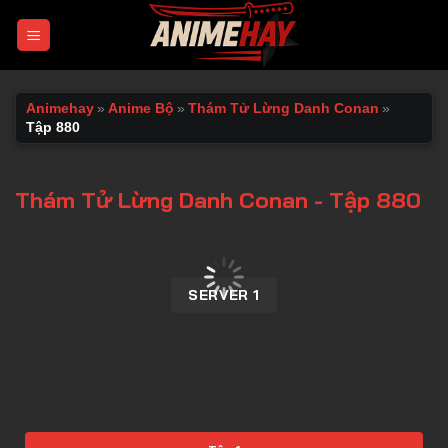
Chuyển
đến
nội
dung
Animehay
»
Anime Bộ
»
Thám Tử Lừng Danh Conan
»
Tập 880
Thám Tử Lừng Danh Conan - Tập 880
00:00 / 00:00
SERVER 1