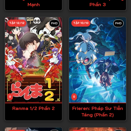
Mạnh
Phần 3
Tập 27
Tập 28
TẬP 12/12
TẬP 10/10
FHD
FHD
Tập 29
Tập 30
Tập 31
Tập 32
Tập 33
Tập 34
Tập 35
Tập 36
0
0
Tập 37
Ranma 1/2 Phần 2
Frieren: Pháp Sư Tiễn
Táng (Phần 2)
Tập 38
Tập 39