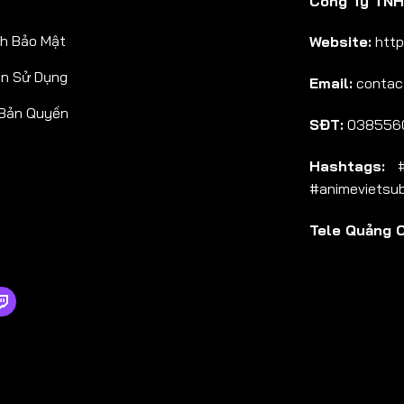
Công Ty TNHH
Tập 38
h Bảo Mật
Website:
http
Tập 39
ản Sử Dụng
Email:
contac
Tập 40
 Bản Quyền
Tập 41
SĐT:
038556
Tập 42
Hashtags:
#a
Tập 43
#animevietsu
Tập 44
Tele Quảng 
Tập 45
Tập 46
Tập 47
Tập 48
Tập 49