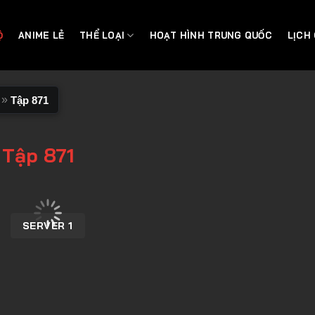
Ộ
ANIME LẺ
THỂ LOẠI
HOẠT HÌNH TRUNG QUỐC
LỊCH
»
Tập 871
 Tập 871
SERVER 1