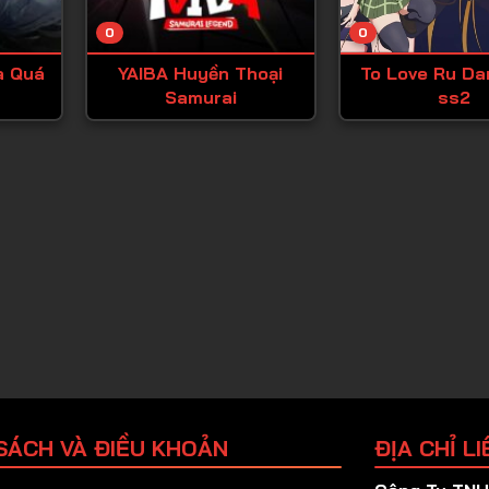
Tập 25
0
0
Tập 26
a Quá
YAIBA Huyền Thoại
To Love Ru Da
Tập 27
Samurai
ss2
Tập 28
Tập 29
Tập 30
Tập 31
Tập 32
Tập 33
Tập 34
Tập 35
Tập 36
SÁCH VÀ ĐIỀU KHOẢN
ĐỊA CHỈ LI
Tập 37