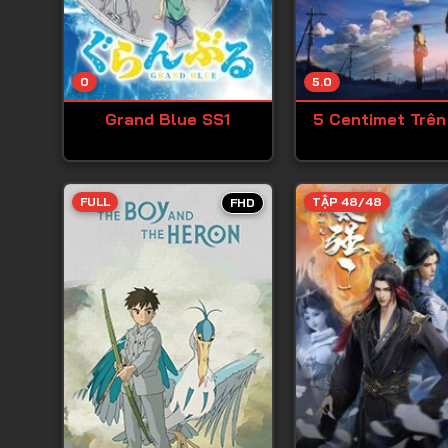
0
5.0
Grand Blue SS1
5 Centimet Trên
FULL
TẬP 48/48
FHD