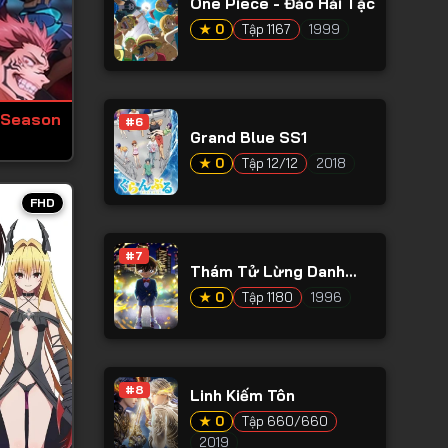
One Piece - Đảo Hải Tặc
★ 0
Tập 1167
1999
 Season
#6
Grand Blue SS1
★ 0
Tập 12/12
2018
FHD
#7
Thám Tử Lừng Danh
Conan
★ 0
Tập 1180
1996
#8
Linh Kiếm Tôn
★ 0
Tập 660/660
2019