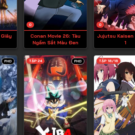
Tập 13
Tập 14
0
0
Tập 15
 Giây
Conan Movie 26: Tàu
Jujutsu Kaisen
Tập 16
Ngầm Sắt Màu Đen
1
Tập 17
Tập 18
TẬP 24
TẬP 18/18
FHD
FHD
Tập 19
Tập 20
Tập 21
Tập 22
Tập 23
Tập 24