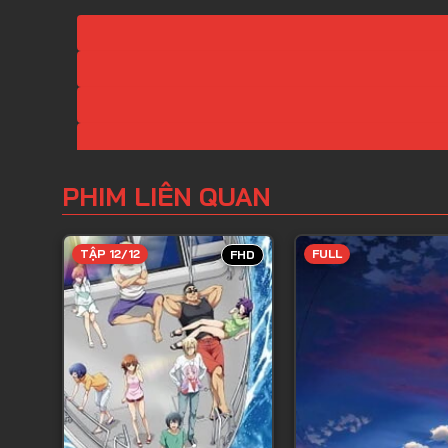
PHIM LIÊN QUAN
TẬP 12/12
FULL
FHD