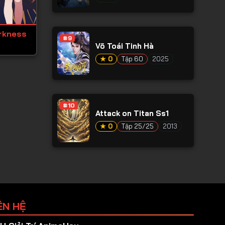
rkness
#9
Võ Toái Tinh Hà
★ 0
Tập 60
2025
#10
Attack on Titan Ss1
★ 0
Tập 25/25
2013
ÊN HỆ