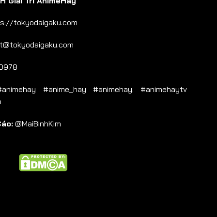
 Giải Trí AnimeHay
s://tokyodaigaku.com
t@tokyodaigaku.com
0978
nimehay #anime_hay #animehay. #animehaytv
b
Cáo:
@MaiBinhKim