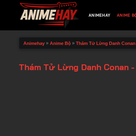
Chuyển
đến
ANIMEHAY
ANIME B
nội
dung
»
»
Animehay
Anime Bộ
Thám Tử Lừng Danh Conan
Thám Tử Lừng Danh Conan -
00:00 / 00:00