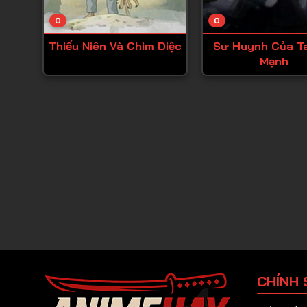
0
0
Thiếu Niên Và Chim Diệc
Sư Huynh Của T
Mạnh
CHÍNH 