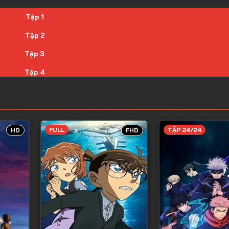
Tập 1
Tập 2
Tập 3
Tập 4
Tập 5
Tập 6
Tập 7
FULL
TẬP 24/24
HD
FHD
Tập 8
Tập 9
Tập 10
Tập 11
Tập 12