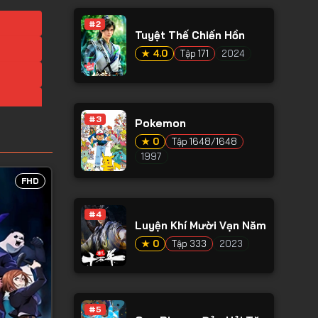
#2
Tuyệt Thế Chiến Hồn
★ 4.0
Tập 171
2024
#3
Pokemon
★ 0
Tập 1648/1648
1997
FHD
#4
Luyện Khí Mười Vạn Năm
★ 0
Tập 333
2023
#5