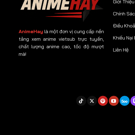
Giới Thiệu
Chính Sác
Điều Kho
AnimeHay
là một đơn vị cung cấp nền
Khiếu Nại
tảng xem anime vietsub trực tuyến,
chất lượng anime cao, tốc độ mượt
Liên Hệ
mà!