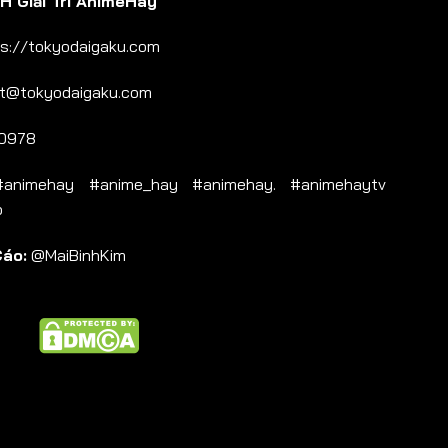
 Giải Trí AnimeHay
s://tokyodaigaku.com
t@tokyodaigaku.com
0978
nimehay #anime_hay #animehay. #animehaytv
b
Cáo:
@MaiBinhKim