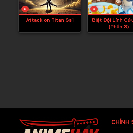
0
0
Attack on Titan Ss1
Biệt Đội Lính Cứ
(Phần 3)
CHÍNH 