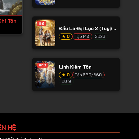
Chí Tôn
#9
Đấu La Đại Lục 2 (Tuyệt
Thế Đường Môn)
★ 0
Tập 146
2023
#10
Linh Kiếm Tôn
★ 0
Tập 660/660
2019
ÊN HỆ