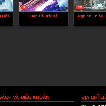
Tập 25
0
3.0
Tập 26
u Hỏa
Tiên Đế Trở Về
Nghịch Thiên 
Tập 27
Tập 28
Tập 29
Tập 30
Tập 31
Tập 32
Tập 33
Tập 34
Tập 35
Tập 36
SÁCH VÀ ĐIỀU KHOẢN
ĐỊA CHỈ LI
Tập 37