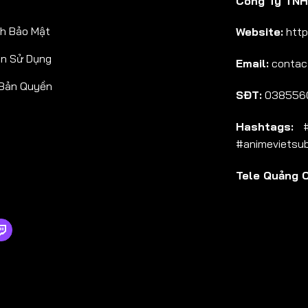
Công Ty TNHH
Tập 38
h Bảo Mật
Website:
http
Tập 39
ản Sử Dụng
Email:
contac
Tập 40
 Bản Quyền
Tập 41
SĐT:
038556
Tập 42
Hashtags:
#a
Tập 43
#animevietsu
Tập 44
Tele Quảng 
Tập 45
Tập 46
Tập 47
Tập 48
Tập 49