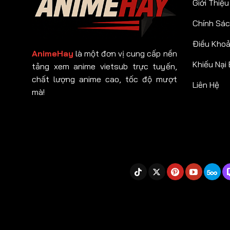
Giới Thiệu
Chính Sác
Điều Kho
AnimeHay
là một đơn vị cung cấp nền
Khiếu Nại
tảng xem anime vietsub trực tuyến,
chất lượng anime cao, tốc độ mượt
Liên Hệ
mà!