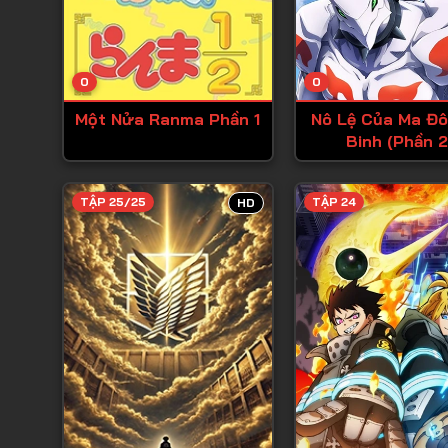
0
0
Một Nửa Ranma Phần 1
Nô Lệ Của Ma Đô
Binh (Phần 2
TẬP 25/25
TẬP 24
HD