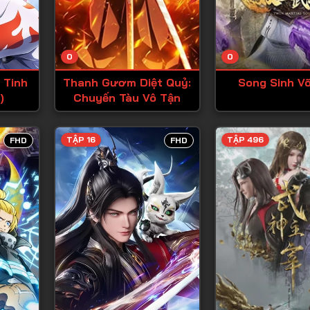
Tập 13
Tập 14
0
0
Tập 15
 Tinh
Thanh Gươm Diệt Quỷ:
Song Sinh V
Tập 16
)
Chuyến Tàu Vô Tận
Tập 17
Tập 18
TẬP 16
TẬP 496
FHD
FHD
Tập 19
Tập 20
Tập 21
Tập 22
Tập 23
Tập 24