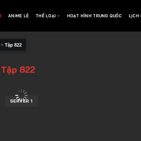
Ộ
ANIME LẺ
THỂ LOẠI
HOẠT HÌNH TRUNG QUỐC
LỊCH
»
Tập 822
 Tập 822
SERVER 1