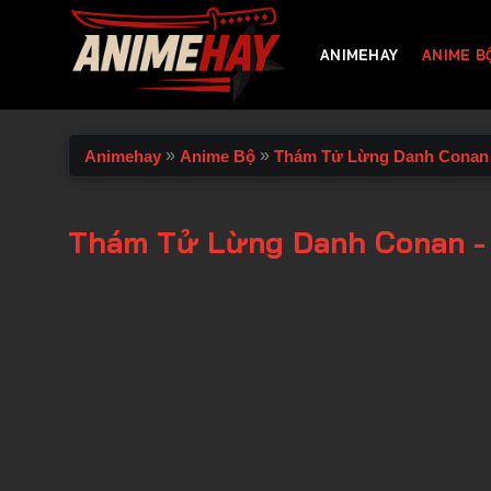
Chuyển
đến
ANIMEHAY
ANIME B
nội
dung
»
»
Animehay
Anime Bộ
Thám Tử Lừng Danh Conan
Thám Tử Lừng Danh Conan -
00:00 / 00:00