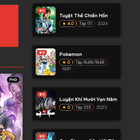
#2
Tuyệt Thế Chiến Hồn
★ 4.0
Tập 171
2024
#3
Pokemon
★ 0
Tập 1648/1648
1997
FHD
#4
Luyện Khí Mười Vạn Năm
★ 0
Tập 333
2023
#5