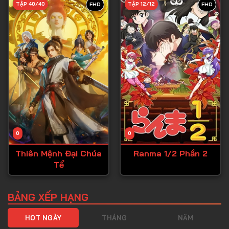
TẬP 40/40
TẬP 12/12
FHD
FHD
Tập 40
Tập 41
Tập 42
Tập 43
Tập 44
Tập 45
Tập 46
0
0
Tập 47
Thiên Mệnh Đại Chúa
Ranma 1/2 Phần 2
Tập 48
Tể
Tập 49
Tập 50
BẢNG XẾP HẠNG
Tập 51
HOT NGÀY
THÁNG
NĂM
Tập 52