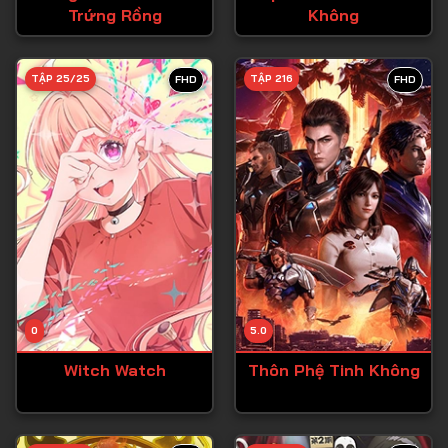
Trứng Rồng
Không
Tập 27
Tập 28
TẬP 25/25
TẬP 216
FHD
FHD
Tập 29
Tập 30
Tập 31
Tập 32
Tập 33
Tập 34
Tập 35
Tập 36
0
5.0
Tập 37
Witch Watch
Thôn Phệ Tinh Không
Tập 38
Tập 39