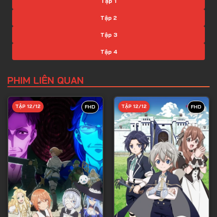
Tập 1
Tập 2
Tập 3
Tập 4
Tập 5
PHIM LIÊN QUAN
Tập 6
Tập 7
TẬP 12/12
TẬP 12/12
FHD
FHD
Tập 8
Tập 9
Tập 10
Tập 11
Tập 12
Tập 13