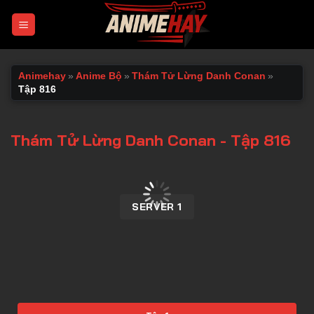
Chuyển
đến
nội
dung
Animehay
»
Anime Bộ
»
Thám Tử Lừng Danh Conan
»
Tập 816
Thám Tử Lừng Danh Conan - Tập 816
00:00 / 00:00
SERVER 1