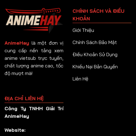
Tập 91
CHÍNH SÁCH VÀ ĐIỀU
Tập 92
KHOẢN
Tập 93
Giới Thiệu
Tập 94
Chính Sách Bảo Mật
AnimeHay
là một đơn vị
Tập 95
cung cấp nền tảng xem
Điều Khoản Sử Dụng
anime vietsub trực tuyến,
Tập 96
chất lượng anime cao, tốc
Khiếu Nại Bản Quyền
Tập 97
độ mượt mà!
Liên Hệ
Tập 98
Tập 99
ĐỊA CHỈ LIÊN HỆ
Tập 100
Công Ty TNHH Giải Trí
Tập 101
AnimeHay
Tập 102
Website:
Tập 103