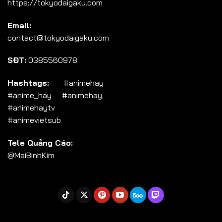
https://tokyodaigaku.com
Tập 104
Email:
Tập 105
contact@tokyodaigaku.com
Tập 106
SĐT:
0385560978
Tập 107
Tập 108
Hashtags:
#animehay
#anime_hay #animehay.
Tập 109
#animehaytv
Tập 110
#animevietsub
Tập 111
Tele Quảng Cáo:
Tập 112
@MaiBinhKim
Tập 113
Tập 114
Tập 115
Tập 116