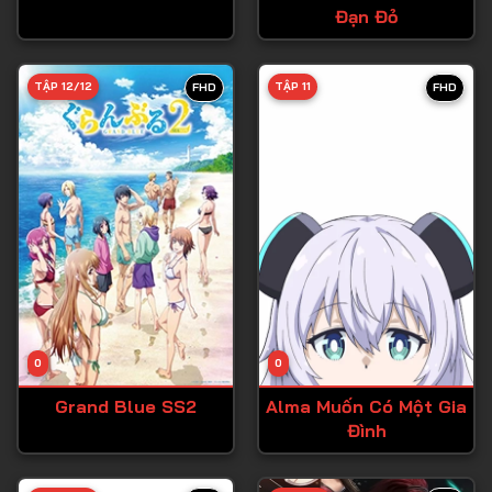
Đạn Đỏ
Tập 27
Tập 28
TẬP 12/12
TẬP 11
FHD
FHD
Tập 29
Tập 30
Tập 31
Tập 32
Tập 33
Tập 34
Tập 35
Tập 36
0
0
Tập 37
Grand Blue SS2
Alma Muốn Có Một Gia
Đình
Tập 38
Tập 39