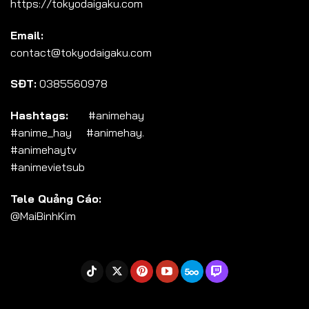
https://tokyodaigaku.com
Tập 104
Email:
Tập 105
contact@tokyodaigaku.com
Tập 106
SĐT:
0385560978
Tập 107
Tập 108
Hashtags:
#animehay
#anime_hay #animehay.
Tập 109
#animehaytv
Tập 110
#animevietsub
Tập 111
Tele Quảng Cáo:
Tập 112
@MaiBinhKim
Tập 113
Tập 114
Tập 115
Tập 116