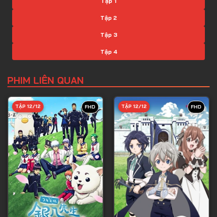
Tập 1
Tập 2
Tập 3
Tập 4
Tập 5
PHIM LIÊN QUAN
Tập 6
Tập 7
TẬP 12/12
TẬP 12/12
FHD
FHD
Tập 8
Tập 9
Tập 10
Tập 11
Tập 12
Tập 13