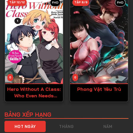
TẬP 12/12
TẬP 8/8
FHD
FHD
Tập 40
Tập 41
Tập 42
Tập 43
Tập 44
Tập 45
Tập 46
0
0
Tập 47
Hero Without A Class:
Phong Vật Yêu Trù
Tập 48
Who Even Needs
Tập 49
Skills?!
Tập 50
BẢNG XẾP HẠNG
Tập 51
HOT NGÀY
THÁNG
NĂM
Tập 52