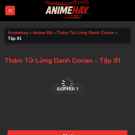
Chuyển
đến
nội
dung
Animehay
»
Anime Bộ
»
Thám Tử Lừng Danh Conan
»
Tập 81
Thám Tử Lừng Danh Conan - Tập 81
00:00 / 00:00
SERVER 1