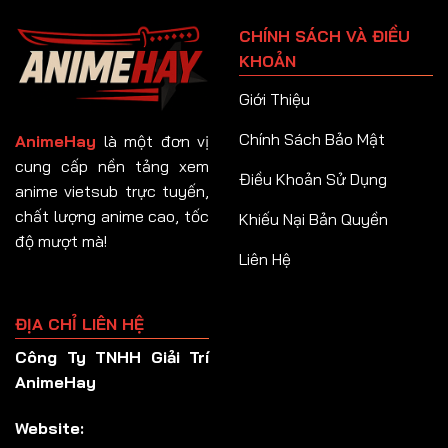
Tập 91
CHÍNH SÁCH VÀ ĐIỀU
Tập 92
KHOẢN
Tập 93
Giới Thiệu
Tập 94
Chính Sách Bảo Mật
AnimeHay
là một đơn vị
Tập 95
cung cấp nền tảng xem
Điều Khoản Sử Dụng
anime vietsub trực tuyến,
Tập 96
chất lượng anime cao, tốc
Khiếu Nại Bản Quyền
Tập 97
độ mượt mà!
Liên Hệ
Tập 98
Tập 99
ĐỊA CHỈ LIÊN HỆ
Tập 100
Công Ty TNHH Giải Trí
Tập 101
AnimeHay
Tập 102
Website:
Tập 103