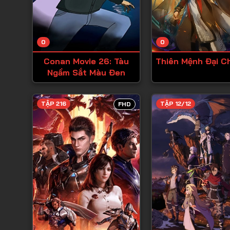
0
0
Conan Movie 26: Tàu
Thiên Mệnh Đại C
Ngầm Sắt Màu Đen
TẬP 216
TẬP 12/12
FHD