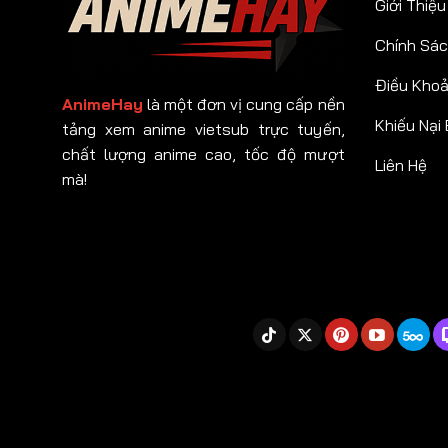
Giới Thiệu
Chính Sác
Điều Kho
AnimeHay
là một đơn vị cung cấp nền
Khiếu Nại
tảng xem anime vietsub trực tuyến,
chất lượng anime cao, tốc độ mượt
Liên Hệ
mà!