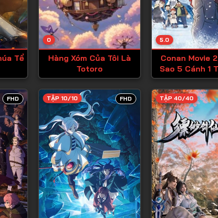
Tập 13
Tập 14
0
5.0
Tập 15
húa Tể
Hàng Xóm Của Tôi Là
Conan Movie 2
Tập 16
Totoro
Sao 5 Cánh 1 T
Tập 17
Tập 18
TẬP 10/10
TẬP 40/40
FHD
FHD
Tập 19
Tập 20
Tập 21
Tập 22
Tập 23
Tập 24