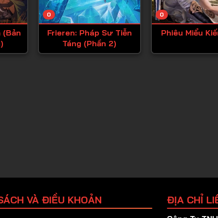
Tập 25
0
0
Tập 26
 (Bản
Frieren: Pháp Sư Tiễn
Phiêu Miểu Ki
Tập 27
)
Táng (Phần 2)
Tập 28
Tập 29
Tập 30
Tập 31
Tập 32
Tập 33
Tập 34
Tập 35
Tập 36
SÁCH VÀ ĐIỀU KHOẢN
ĐỊA CHỈ LI
Tập 37