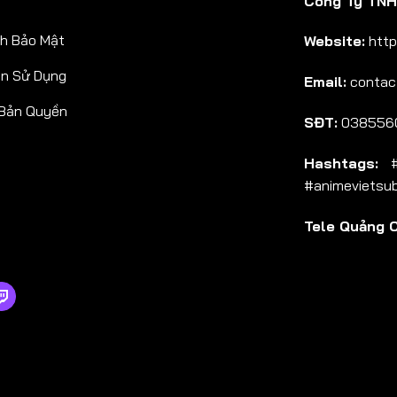
Công Ty TNHH
Tập 38
h Bảo Mật
Website:
http
Tập 39
ản Sử Dụng
Email:
contac
Tập 40
 Bản Quyền
Tập 41
SĐT:
038556
Tập 42
Hashtags:
#a
Tập 43
#animevietsu
Tập 44
Tele Quảng 
Tập 45
Tập 46
Tập 47
Tập 48
Tập 49