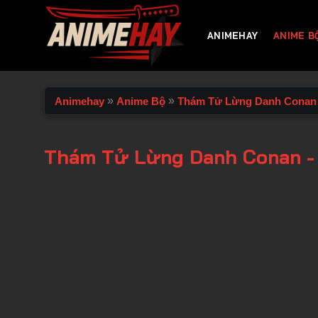
Chuyển
đến
ANIMEHAY
ANIME B
nội
dung
»
»
Animehay
Anime Bộ
Thám Tử Lừng Danh Conan
Thám Tử Lừng Danh Conan -
00:00 / 00:00