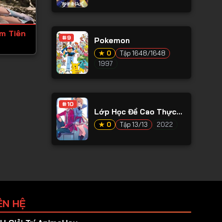
ếm Tiên
#9
Pokemon
★ 0
Tập 1648/1648
1997
#10
Lớp Học Đề Cao Thực
Lực Ss2
★ 0
Tập 13/13
2022
ÊN HỆ