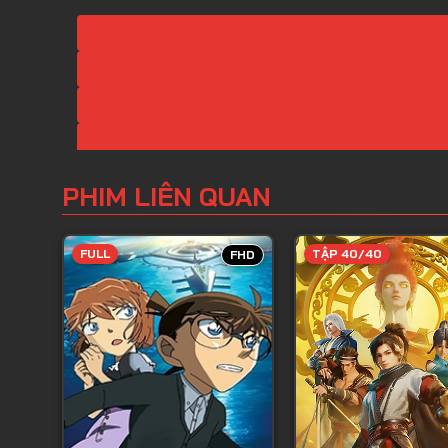
PHIM LIÊN QUAN
FULL
TẬP 40/40
FHD