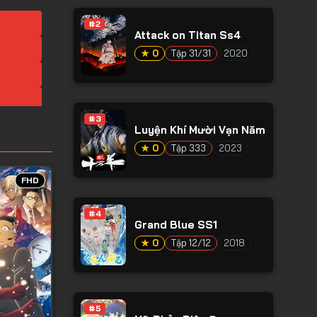
#2
Attack on Titan Ss4
★ 0
Tập 31/31
2020
#3
Luyện Khí Mười Vạn Năm
★ 0
Tập 333
2023
FHD
#4
Grand Blue SS1
★ 0
Tập 12/12
2018
#5