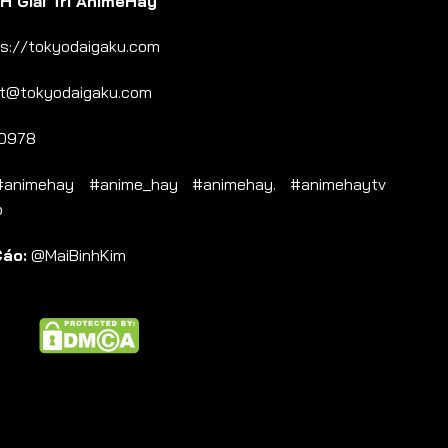
 Giải Trí AnimeHay
s://tokyodaigaku.com
t@tokyodaigaku.com
0978
nimehay #anime_hay #animehay. #animehaytv
b
Cáo:
@MaiBinhKim