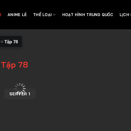
Ộ
ANIME LẺ
THỂ LOẠI
HOẠT HÌNH TRUNG QUỐC
LỊCH
»
Tập 78
 Tập 78
SERVER 1