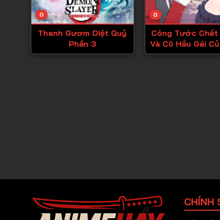
0
0
Thanh Gươm Diệt Quỷ
Công Tước Chết
Phần 3
Và Cô Hầu Gái C
CHÍNH 