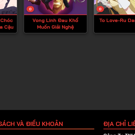
Tập 25
0
0
Tập 26
 Chóc
Vong Linh Đau Khổ
To Love-Ru Da
Tập 27
ủa Cậu
Muốn Giải Nghệ
Tập 28
Tập 29
Tập 30
Tập 31
Tập 32
Tập 33
Tập 34
Tập 35
Tập 36
SÁCH VÀ ĐIỀU KHOẢN
ĐỊA CHỈ LI
Tập 37