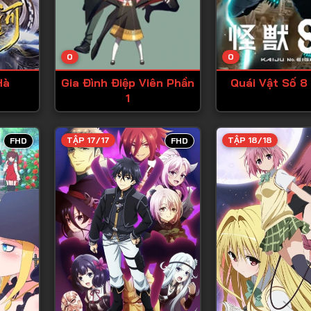
Tập 13
Tập 14
0
0
Tập 15
Hà
Gia Đình Điệp Viên Phần
Quái Vật Số 8
Tập 16
1
Tập 17
Tập 18
TẬP 17/17
TẬP 18/18
FHD
FHD
Tập 19
Tập 20
Tập 21
Tập 22
Tập 23
Tập 24