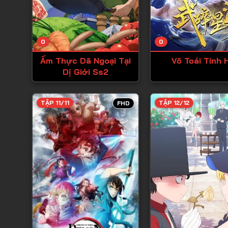
0
0
Ẩm Thực Dã Ngoại Tại
Võ Toái Tinh 
Dị Giới Ss2
TẬP 11/11
TẬP 12/12
FHD