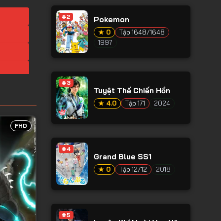
#2
Pokemon
★ 0
Tập 1648/1648
1997
#3
Tuyệt Thế Chiến Hồn
★ 4.0
Tập 171
2024
FHD
#4
Grand Blue SS1
★ 0
Tập 12/12
2018
#5