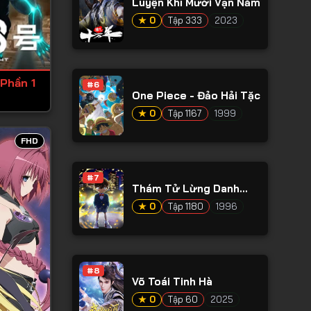
Luyện Khí Mười Vạn Năm
★ 0
Tập 333
2023
 Phần 1
#6
One Piece - Đảo Hải Tặc
★ 0
Tập 1167
1999
FHD
#7
Thám Tử Lừng Danh
Conan
★ 0
Tập 1180
1996
#8
Võ Toái Tinh Hà
★ 0
Tập 60
2025