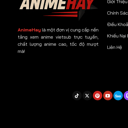
Giới Thiệu
Chính Sác
Điều Kho
AnimeHay
là một đơn vị cung cấp nền
Khiếu Nại
tảng xem anime vietsub trực tuyến,
chất lượng anime cao, tốc độ mượt
Liên Hệ
mà!