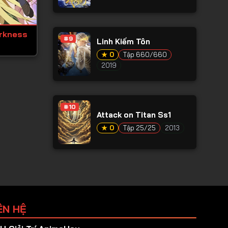
rkness
#9
Linh Kiếm Tôn
★ 0
Tập 660/660
2019
#10
Attack on Titan Ss1
★ 0
Tập 25/25
2013
ÊN HỆ