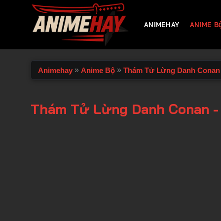
Chuyển
đến
ANIMEHAY
ANIME B
nội
dung
»
»
Animehay
Anime Bộ
Thám Tử Lừng Danh Conan
Thám Tử Lừng Danh Conan -
00:00 / 00:00