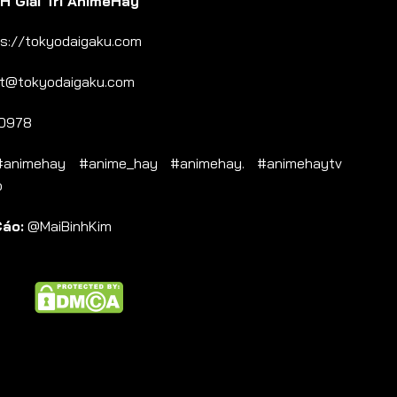
 Giải Trí AnimeHay
s://tokyodaigaku.com
t@tokyodaigaku.com
0978
nimehay #anime_hay #animehay. #animehaytv
b
Cáo:
@MaiBinhKim