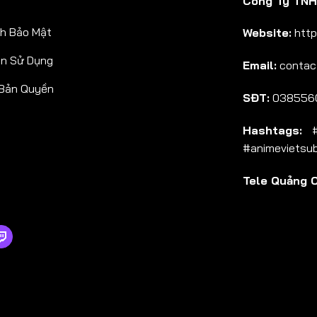
Công Ty TNHH
Tập 38
h Bảo Mật
Website:
http
Tập 39
ản Sử Dụng
Email:
contac
Tập 40
 Bản Quyền
Tập 41
SĐT:
038556
Tập 42
Hashtags:
#a
Tập 43
#animevietsu
Tập 44
Tele Quảng 
Tập 45
Tập 46
Tập 47
Tập 48
Tập 49