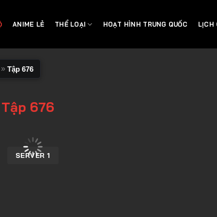
Ộ
ANIME LẺ
THỂ LOẠI
HOẠT HÌNH TRUNG QUỐC
LỊCH
»
Tập 676
 Tập 676
SERVER 1