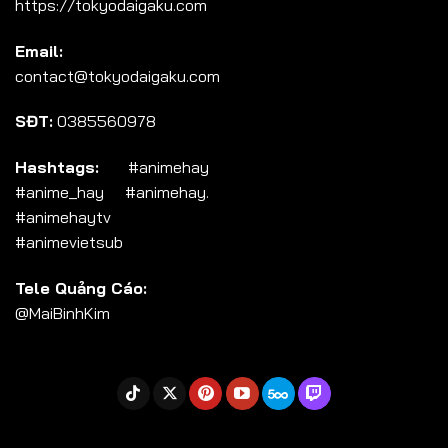
https://tokyodaigaku.com
Tập 104
Email:
Tập 105
contact@tokyodaigaku.com
Tập 106
SĐT:
0385560978
Tập 107
Tập 108
Hashtags:
#animehay
#anime_hay #animehay.
Tập 109
#animehaytv
Tập 110
#animevietsub
Tập 111
Tele Quảng Cáo:
Tập 112
@MaiBinhKim
Tập 113
Tập 114
Tập 115
Tập 116