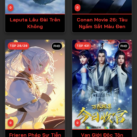
Tập 14
0
0
Tập 15
Laputa Lâu Đài Trên
Conan Movie 26: Tàu
Tập 16
Không
Ngầm Sắt Màu Đen
Tập 17
Tập 18
TẬP 28/28
TẬP 431
FHD
FHD
Tập 19
Tập 20
Tập 21
Tập 22
Tập 23
Tập 24
Tập 25
0
0
Tập 26
Frieren Pháp Sư Tiễn
Vạn Giới Độc Tôn