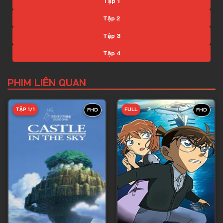
Tập 1
Tập 2
Tập 3
Tập 4
Tập 5
PHIM LIÊN QUAN
Tập 6
Tập 7
TẬP 1/1
FULL
FHD
FHD
Tập 8
Tập 9
Tập 10
Tập 11
Tập 12
Tập 13