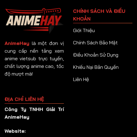
Tập 91
CHÍNH SÁCH VÀ ĐIỀU
Tập 92
KHOẢN
Tập 93
Giới Thiệu
Tập 94
Chính Sách Bảo Mật
AnimeHay
là một đơn vị
Tập 95
cung cấp nền tảng xem
Điều Khoản Sử Dụng
anime vietsub trực tuyến,
Tập 96
chất lượng anime cao, tốc
Khiếu Nại Bản Quyền
Tập 97
độ mượt mà!
Liên Hệ
Tập 98
Tập 99
ĐỊA CHỈ LIÊN HỆ
Tập 100
Công Ty TNHH Giải Trí
Tập 101
AnimeHay
Tập 102
Website:
Tập 103