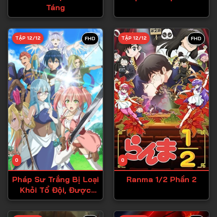
Táng
Tập 27
Tập 28
TẬP 12/12
TẬP 12/12
FHD
FHD
Tập 29
Tập 30
Tập 31
Tập 32
Tập 33
Tập 34
Tập 35
Tập 36
0
0
Tập 37
Pháp Sư Trắng Bị Loại
Ranma 1/2 Phần 2
Khỏi Tổ Đội, Được
Tập 38
Mạo Hiểm Giả Cấp S
Đón Nhận
Tập 39