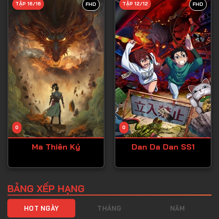
TẬP 16/16
TẬP 12/12
FHD
FHD
Tập 40
Tập 41
Tập 42
Tập 43
Tập 44
Tập 45
Tập 46
0
0
Tập 47
Ma Thiên Ký
Dan Da Dan SS1
Tập 48
Tập 49
Tập 50
BẢNG XẾP HẠNG
Tập 51
HOT NGÀY
THÁNG
NĂM
Tập 52