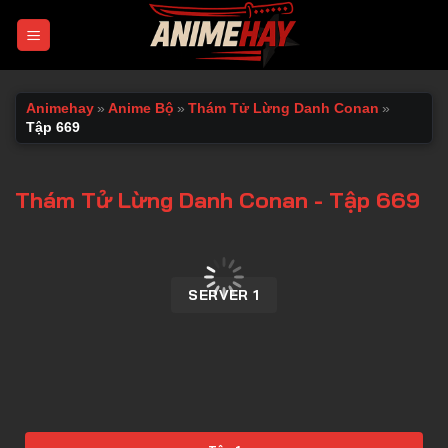
Chuyển
đến
nội
dung
Animehay
»
Anime Bộ
»
Thám Tử Lừng Danh Conan
»
Tập 669
Thám Tử Lừng Danh Conan - Tập 669
00:00 / 00:00
SERVER 1