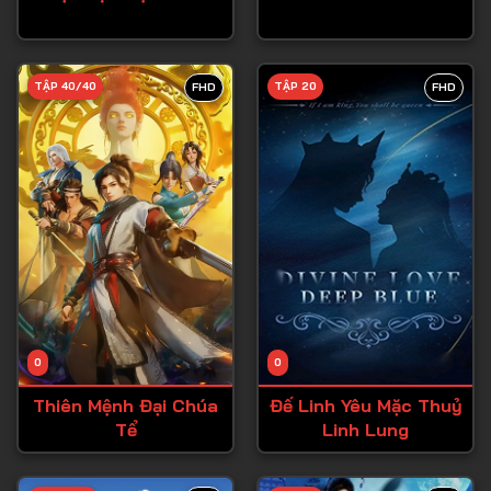
Tập 27
Tập 28
TẬP 40/40
TẬP 20
FHD
FHD
Tập 29
Tập 30
Tập 31
Tập 32
Tập 33
Tập 34
Tập 35
Tập 36
0
0
Tập 37
Thiên Mệnh Đại Chúa
Đế Linh Yêu Mặc Thuỷ
Tể
Linh Lung
Tập 38
Tập 39