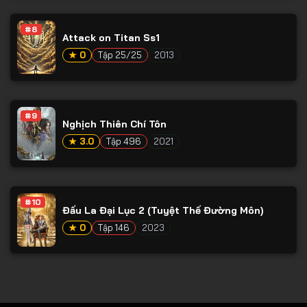
Tập 78
#8
Tập 79
Attack on Titan Ss1
Tập 80
★ 0
Tập 25/25
2013
Tập 81
Tập 82
#9
Nghịch Thiên Chí Tôn
Tập 83
★ 3.0
Tập 496
2021
Tập 84
Tập 85
Tập 86
#10
Đấu La Đại Lục 2 (Tuyệt Thế Đường Môn)
Tập 87
★ 0
Tập 146
2023
Tập 88
Tập 89
Tập 90