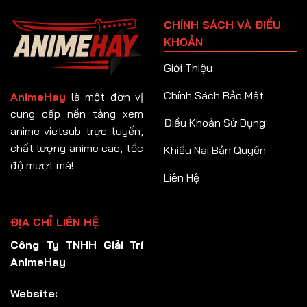
Tập 91
CHÍNH SÁCH VÀ ĐIỀU
Tập 92
KHOẢN
Tập 93
Giới Thiệu
Tập 94
Chính Sách Bảo Mật
AnimeHay
là một đơn vị
Tập 95
cung cấp nền tảng xem
Điều Khoản Sử Dụng
anime vietsub trực tuyến,
Tập 96
chất lượng anime cao, tốc
Khiếu Nại Bản Quyền
Tập 97
độ mượt mà!
Liên Hệ
Tập 98
Tập 99
ĐỊA CHỈ LIÊN HỆ
Tập 100
Công Ty TNHH Giải Trí
Tập 101
AnimeHay
Tập 102
Website:
Tập 103