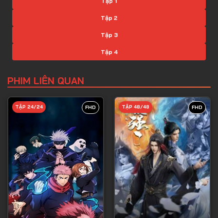
Tập 1
Tập 2
Tập 3
Tập 4
Tập 5
PHIM LIÊN QUAN
Tập 6
Tập 7
TẬP 24/24
TẬP 48/48
FHD
FHD
Tập 8
Tập 9
Tập 10
Tập 11
Tập 12
Tập 13