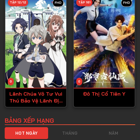
TẬP 12/12
TẬP 161
FHD
FHD
Tập 40
Tập 41
Tập 42
Tập 43
Tập 44
Tập 45
Tập 46
0
0
Tập 47
Lãnh Chúa Vô Tư Vui
Đô Thị Cổ Tiên Y
Tập 48
Thú Bảo Vệ Lãnh Địa
Tập 49
~ Biến ngôi làng vô
danh thành pháo đài
Tập 50
BẢNG XẾP HẠNG
mạnh nhất bằng ma
Tập 51
pháp hệ sản xuất ~
HOT NGÀY
THÁNG
NĂM
Tập 52