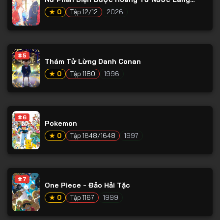
Tập 65
Giềng Yêu Mến
★ 0
Tập 12/12
2026
Tập 66
Tập 67
Tập 68
#5
Thám Tử Lừng Danh Conan
Tập 69
★ 0
Tập 1180
1996
Tập 70
Tập 71
#6
Tập 72
Pokemon
★ 0
Tập 1648/1648
1997
Tập 73
Tập 74
Tập 75
#7
One Piece - Đảo Hải Tặc
Tập 76
★ 0
Tập 1167
1999
Tập 77