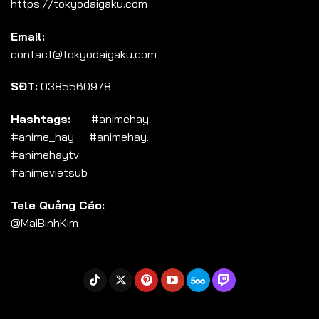
https://tokyodaigaku.com
Tập 104
Email:
Tập 105
contact@tokyodaigaku.com
Tập 106
SĐT:
0385560978
Tập 107
Tập 108
Hashtags:
#animehay
#anime_hay #animehay.
Tập 109
#animehaytv
Tập 110
#animevietsub
Tập 111
Tele Quảng Cáo:
Tập 112
@MaiBinhKim
Tập 113
Tập 114
Tập 115
Tập 116