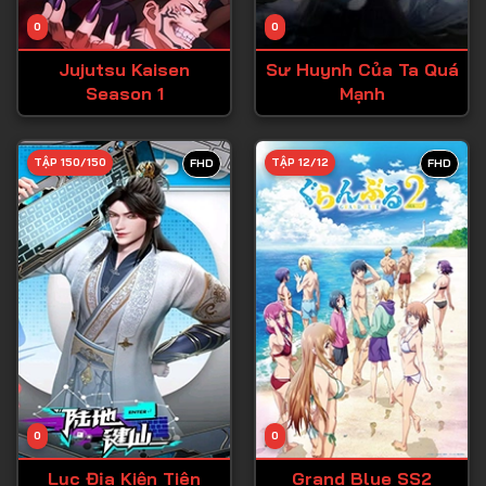
Tập 14
0
0
Tập 15
Jujutsu Kaisen
Sư Huynh Của Ta Quá
Tập 16
Season 1
Mạnh
Tập 17
Tập 18
TẬP 150/150
TẬP 12/12
FHD
FHD
Tập 19
Tập 20
Tập 21
Tập 22
Tập 23
Tập 24
Tập 25
0
0
Tập 26
Lục Địa Kiện Tiên
Grand Blue SS2