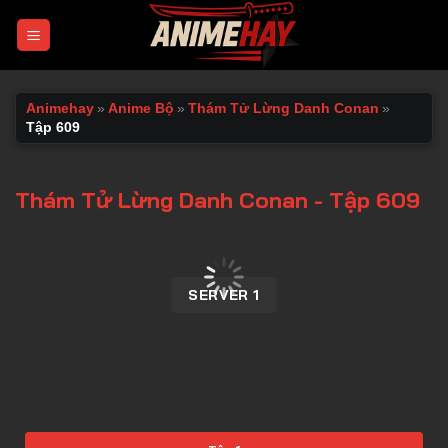
Chuyển
đến
nội
dung
Animehay
»
Anime Bộ
»
Thám Tử Lừng Danh Conan
»
Tập 609
Thám Tử Lừng Danh Conan - Tập 609
00:00 / 00:00
SERVER 1