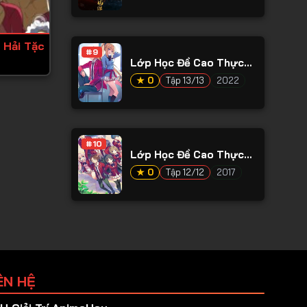
 Hải Tặc
#9
Lớp Học Đề Cao Thực
Lực Ss2
★ 0
Tập 13/13
2022
#10
Lớp Học Đề Cao Thực
Lực Ss1
★ 0
Tập 12/12
2017
ÊN HỆ