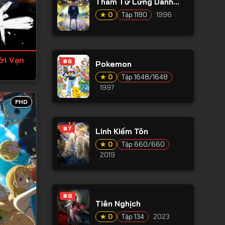
Thám Tử Lừng Danh
Conan
★ 0
Tập 1180
1996
ời Vạn
#6
Pokemon
★ 0
Tập 1648/1648
1997
FHD
#7
Linh Kiếm Tôn
★ 0
Tập 660/660
2019
#8
Tiên Nghịch
★ 0
Tập 134
2023