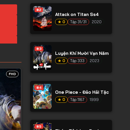
#2
Attack on Titan Ss4
★ 0
Tập 31/31
2020
#3
Luyện Khí Mười Vạn Năm
★ 0
Tập 333
2023
FHD
#4
One Piece - Đảo Hải Tặc
★ 0
Tập 1167
1999
#5