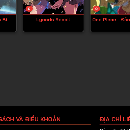
Tập 25
0
0
Tập 26
 Bí
Lycoris Recoil
One Piece - Đảo
Tập 27
Tập 28
Tập 29
Tập 30
Tập 31
Tập 32
Tập 33
Tập 34
Tập 35
Tập 36
SÁCH VÀ ĐIỀU KHOẢN
ĐỊA CHỈ LI
Tập 37