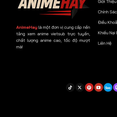
Giới Thiệu
Chính Sác
Điều Kho
AnimeHay
là một đơn vị cung cấp nền
Khiếu Nại
tảng xem anime vietsub trực tuyến,
chất lượng anime cao, tốc độ mượt
Liên Hệ
mà!