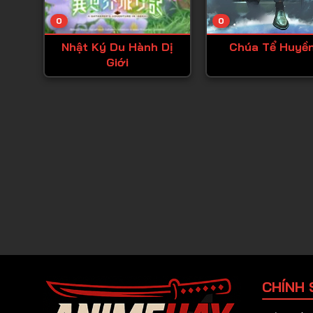
0
0
Nhật Ký Du Hành Dị
Chúa Tể Huyền
Giới
CHÍNH 