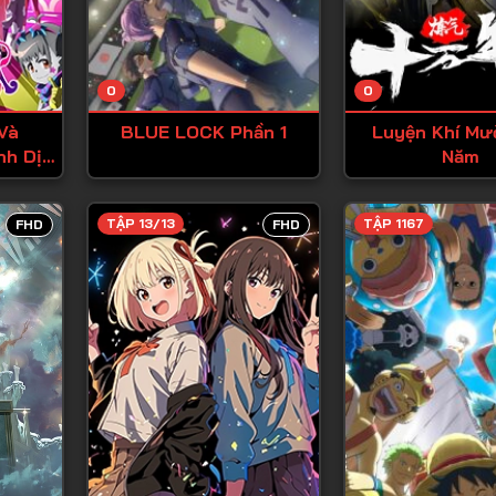
Tập 13
Tập 14
0
0
Tập 15
Và
BLUE LOCK Phần 1
Luyện Khí Mư
Tập 16
nh Dị
Năm
Tập 17
Tập 18
TẬP 13/13
TẬP 1167
FHD
FHD
Tập 19
Tập 20
Tập 21
Tập 22
Tập 23
Tập 24