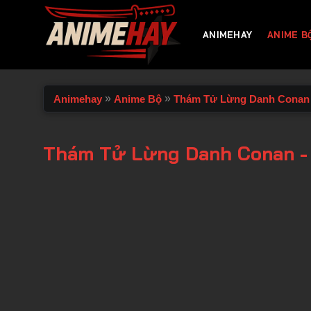
Chuyển
đến
ANIMEHAY
ANIME B
nội
dung
»
»
Animehay
Anime Bộ
Thám Tử Lừng Danh Conan
Thám Tử Lừng Danh Conan -
00:00 / 00:00