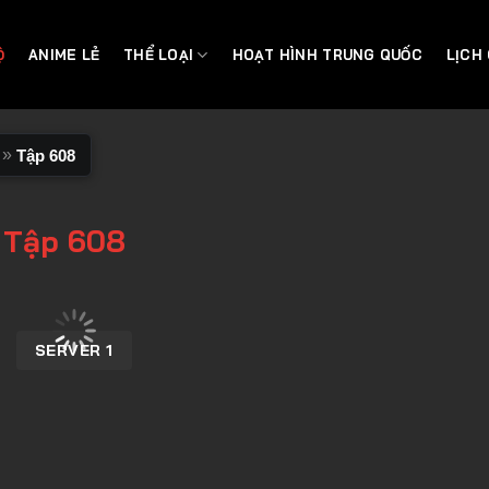
Ộ
ANIME LẺ
THỂ LOẠI
HOẠT HÌNH TRUNG QUỐC
LỊCH
»
Tập 608
 Tập 608
SERVER 1