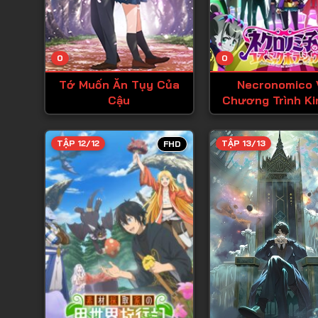
0
0
Tớ Muốn Ăn Tụy Của
Necronomico 
Cậu
Chương Trình Ki
Vũ Trụ
TẬP 12/12
TẬP 13/13
FHD