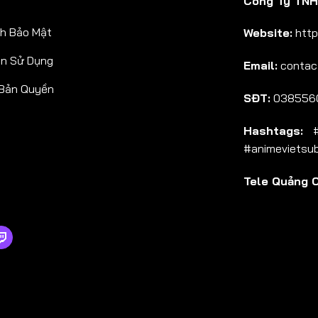
Công Ty TNHH
Tập 38
h Bảo Mật
Website:
http
Tập 39
ản Sử Dụng
Email:
contac
Tập 40
 Bản Quyền
Tập 41
SĐT:
038556
Tập 42
Hashtags:
#a
Tập 43
#animevietsu
Tập 44
Tele Quảng 
Tập 45
Tập 46
Tập 47
Tập 48
Tập 49