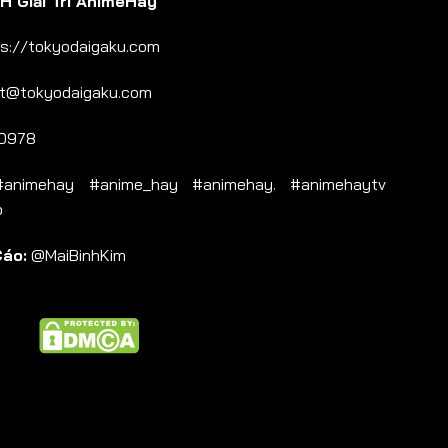
 Giải Trí AnimeHay
s://tokyodaigaku.com
t@tokyodaigaku.com
0978
nimehay #anime_hay #animehay. #animehaytv
b
Cáo:
@MaiBinhKim