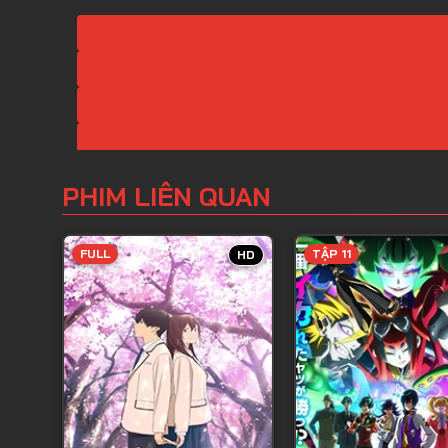
PHIM LIÊN QUAN
FULL
TẬP 11
HD