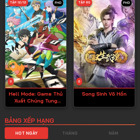
TẬP 12/12
TẬP 60
FHD
FHD
Tập 40
Tập 41
Tập 42
Tập 43
Tập 44
Tập 45
Tập 46
0
0
Tập 47
Hell Mode: Game Thủ
Song Sinh Võ Hồn
Tập 48
Xuất Chúng Tung
Tập 49
Hoành Chốn Dị Giới
Hỗn Nguyên
Tập 50
BẢNG XẾP HẠNG
Tập 51
HOT NGÀY
THÁNG
NĂM
Tập 52