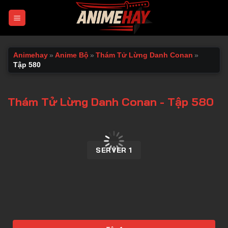
Chuyển
đến
nội
dung
Animehay
»
Anime Bộ
»
Thám Tử Lừng Danh Conan
»
Tập 580
Thám Tử Lừng Danh Conan - Tập 580
00:00 / 00:00
SERVER 1