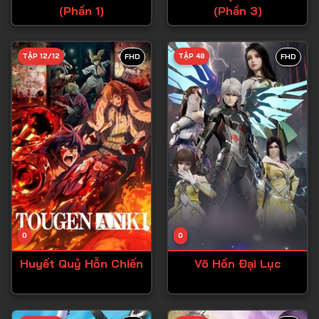
(Phần 1)
(Phần 3)
Tập 27
Tập 28
TẬP 12/12
TẬP 48
FHD
FHD
Tập 29
Tập 30
Tập 31
Tập 32
Tập 33
Tập 34
Tập 35
Tập 36
0
0
Tập 37
Huyết Quỷ Hỗn Chiến
Võ Hồn Đại Lục
Tập 38
Tập 39