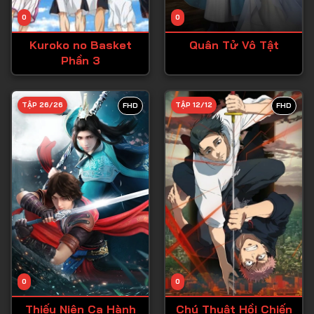
Tập 14
0
0
Tập 15
Kuroko no Basket
Quân Tử Vô Tật
Tập 16
Phần 3
Tập 17
Tập 18
TẬP 26/26
TẬP 12/12
FHD
FHD
Tập 19
Tập 20
Tập 21
Tập 22
Tập 23
Tập 24
Tập 25
0
0
Tập 26
Thiếu Niên Ca Hành
Chú Thuật Hồi Chiến