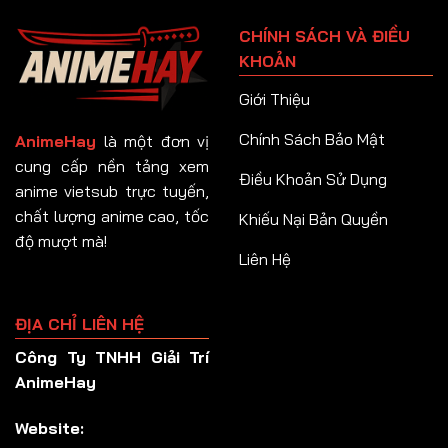
Tập 91
CHÍNH SÁCH VÀ ĐIỀU
Tập 92
KHOẢN
Tập 93
Giới Thiệu
Tập 94
Chính Sách Bảo Mật
AnimeHay
là một đơn vị
Tập 95
cung cấp nền tảng xem
Điều Khoản Sử Dụng
anime vietsub trực tuyến,
Tập 96
chất lượng anime cao, tốc
Khiếu Nại Bản Quyền
Tập 97
độ mượt mà!
Liên Hệ
Tập 98
Tập 99
ĐỊA CHỈ LIÊN HỆ
Tập 100
Công Ty TNHH Giải Trí
Tập 101
AnimeHay
Tập 102
Website:
Tập 103