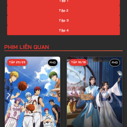
Tập 1
Tập 2
Tập 3
Tập 4
Tập 5
PHIM LIÊN QUAN
Tập 6
Tập 7
TẬP 25/25
TẬP 16/16
FHD
FHD
Tập 8
Tập 9
Tập 10
Tập 11
Tập 12
Tập 13