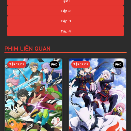
Tập 1
Tập 2
Tập 3
Tập 4
Tập 5
PHIM LIÊN QUAN
Tập 6
Tập 7
TẬP 12/12
TẬP 12/12
FHD
FHD
Tập 8
Tập 9
Tập 10
Tập 11
Tập 12
Tập 13