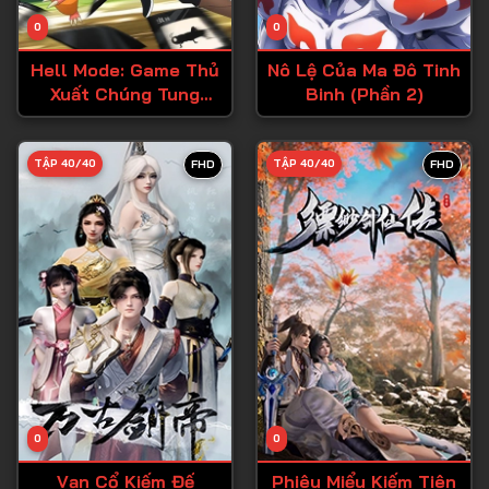
Tập 14
0
0
Tập 15
Hell Mode: Game Thủ
Nô Lệ Của Ma Đô Tinh
Tập 16
Xuất Chúng Tung
Binh (Phần 2)
Hoành Chốn Dị Giới
Tập 17
Hỗn Nguyên
Tập 18
TẬP 40/40
TẬP 40/40
FHD
FHD
Tập 19
Tập 20
Tập 21
Tập 22
Tập 23
Tập 24
Tập 25
0
0
Tập 26
Vạn Cổ Kiếm Đế
Phiêu Miểu Kiếm Tiên