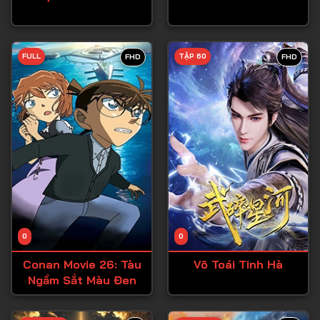
Tập 27
Tập 28
FULL
TẬP 60
FHD
FHD
Tập 29
Tập 30
Tập 31
Tập 32
Tập 33
Tập 34
Tập 35
Tập 36
0
0
Tập 37
Conan Movie 26: Tàu
Võ Toái Tinh Hà
Ngầm Sắt Màu Đen
Tập 38
Tập 39