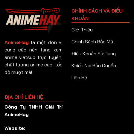
Tập 91
CHÍNH SÁCH VÀ ĐIỀU
Tập 92
KHOẢN
Tập 93
Giới Thiệu
Tập 94
Chính Sách Bảo Mật
AnimeHay
là một đơn vị
Tập 95
cung cấp nền tảng xem
Điều Khoản Sử Dụng
anime vietsub trực tuyến,
Tập 96
chất lượng anime cao, tốc
Khiếu Nại Bản Quyền
Tập 97
độ mượt mà!
Liên Hệ
Tập 98
Tập 99
ĐỊA CHỈ LIÊN HỆ
Tập 100
Công Ty TNHH Giải Trí
Tập 101
AnimeHay
Tập 102
Website:
Tập 103