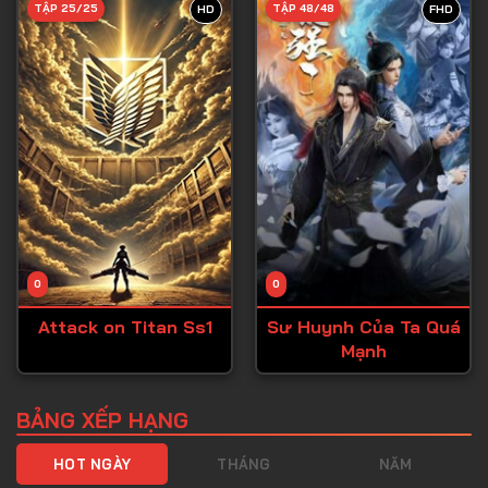
TẬP 25/25
TẬP 48/48
HD
FHD
Tập 40
Tập 41
Tập 42
Tập 43
Tập 44
Tập 45
Tập 46
0
0
Tập 47
Attack on Titan Ss1
Sư Huynh Của Ta Quá
Tập 48
Mạnh
Tập 49
Tập 50
BẢNG XẾP HẠNG
Tập 51
HOT NGÀY
THÁNG
NĂM
Tập 52