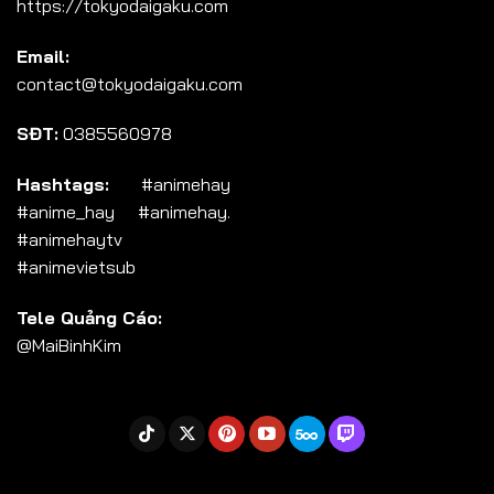
https://tokyodaigaku.com
Tập 104
Email:
Tập 105
contact@tokyodaigaku.com
Tập 106
SĐT:
0385560978
Tập 107
Tập 108
Hashtags:
#animehay
#anime_hay #animehay.
Tập 109
#animehaytv
Tập 110
#animevietsub
Tập 111
Tele Quảng Cáo:
Tập 112
@MaiBinhKim
Tập 113
Tập 114
Tập 115
Tập 116