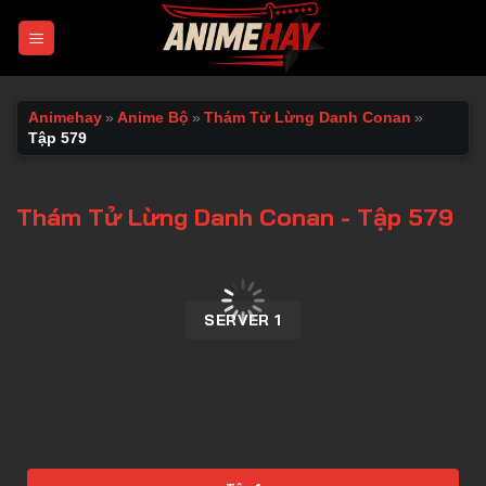
Chuyển
đến
nội
dung
Animehay
»
Anime Bộ
»
Thám Tử Lừng Danh Conan
»
Tập 579
Thám Tử Lừng Danh Conan - Tập 579
00:00 / 00:00
SERVER 1