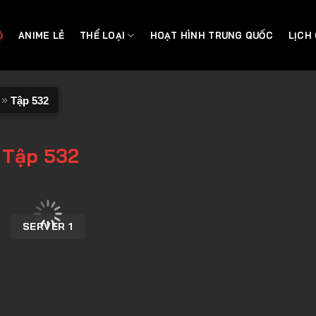
Ộ
ANIME LẺ
THỂ LOẠI
HOẠT HÌNH TRUNG QUỐC
LỊCH
»
Tập 532
 Tập 532
SERVER 1