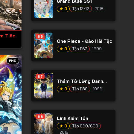
Grand Blue SS1
★ 0
Tập 12/12
2018
ếm Tiên
#6
One Piece - Đảo Hải Tặc
★ 0
Tập 1167
1999
FHD
#7
Thám Tử Lừng Danh
Conan
★ 0
Tập 1180
1996
#8
Linh Kiếm Tôn
★ 0
Tập 660/660
2019