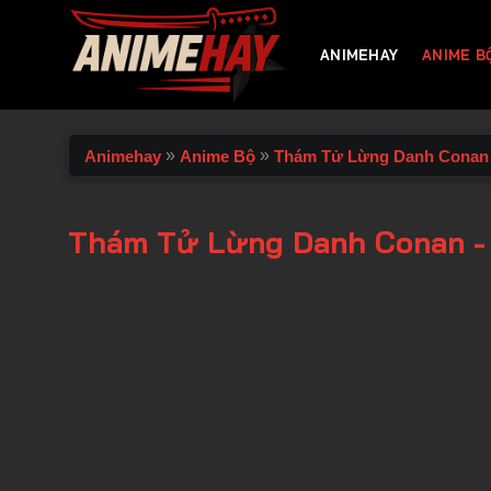
Chuyển
đến
ANIMEHAY
ANIME B
nội
dung
»
»
Animehay
Anime Bộ
Thám Tử Lừng Danh Conan
Thám Tử Lừng Danh Conan -
00:00 / 00:00