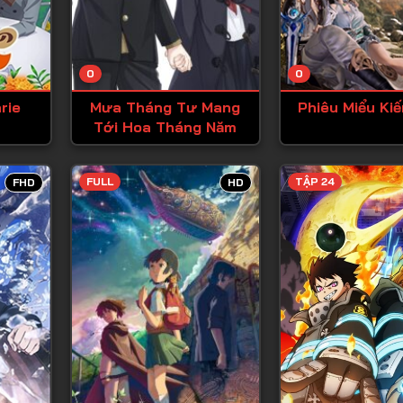
Tập 13
Tập 14
0
0
Tập 15
rie
Mưa Tháng Tư Mang
Phiêu Miểu Ki
Tập 16
Tới Hoa Tháng Năm
Tập 17
Tập 18
FULL
TẬP 24
FHD
HD
Tập 19
Tập 20
Tập 21
Tập 22
Tập 23
Tập 24