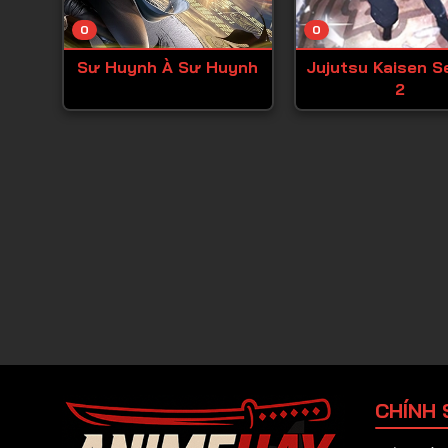
0
0
Sư Huynh À Sư Huynh
Jujutsu Kaisen 
2
CHÍNH 