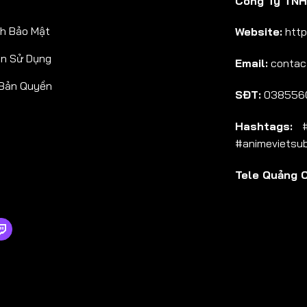
Công Ty TNHH
Tập 38
h Bảo Mật
Website:
http
Tập 39
ản Sử Dụng
Email:
contac
Tập 40
 Bản Quyền
Tập 41
SĐT:
038556
Tập 42
Hashtags:
#a
Tập 43
#animevietsu
Tập 44
Tele Quảng 
Tập 45
Tập 46
Tập 47
Tập 48
Tập 49