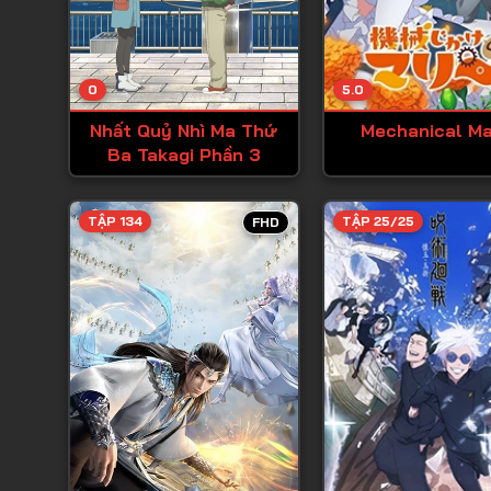
0
5.0
Nhất Quỷ Nhì Ma Thứ
Mechanical Ma
Ba Takagi Phần 3
TẬP 134
TẬP 25/25
FHD