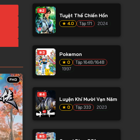
#2
Tuyệt Thế Chiến Hồn
★ 4.0
Tập 171
2024
#3
Pokemon
★ 0
Tập 1648/1648
1997
FHD
#4
Luyện Khí Mười Vạn Năm
★ 0
Tập 333
2023
#5