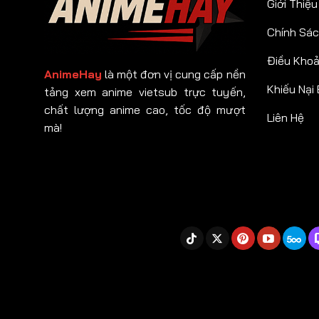
Giới Thiệu
Chính Sác
Điều Kho
AnimeHay
là một đơn vị cung cấp nền
Khiếu Nại
tảng xem anime vietsub trực tuyến,
chất lượng anime cao, tốc độ mượt
Liên Hệ
mà!