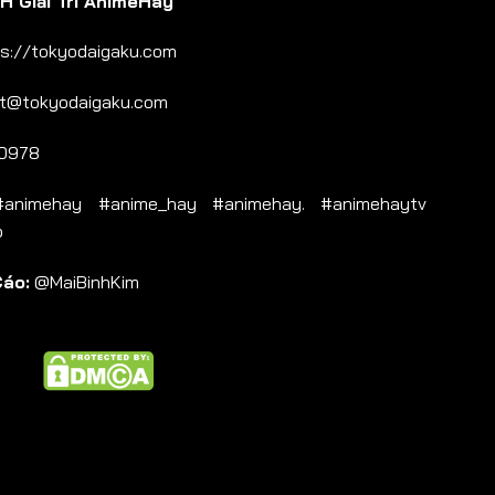
 Giải Trí AnimeHay
s://tokyodaigaku.com
t@tokyodaigaku.com
0978
nimehay #anime_hay #animehay. #animehaytv
b
Cáo:
@MaiBinhKim