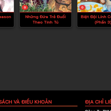
Tập 25
0
0
Tập 26
Season
Những Đứa Trẻ Đuổi
Biệt Đội Lính 
Tập 27
Theo Tinh Tú
(Phần 3
Tập 28
Tập 29
Tập 30
Tập 31
Tập 32
Tập 33
Tập 34
Tập 35
Tập 36
SÁCH VÀ ĐIỀU KHOẢN
ĐỊA CHỈ LI
Tập 37