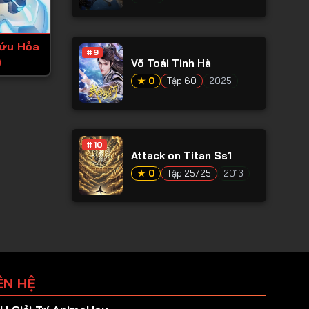
Cứu Hỏa
#9
)
Võ Toái Tinh Hà
★ 0
Tập 60
2025
#10
Attack on Titan Ss1
★ 0
Tập 25/25
2013
ÊN HỆ