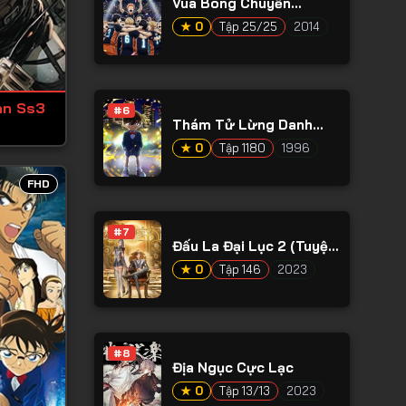
Vua Bóng Chuyền
Haikyuu Phần 1
★ 0
Tập 25/25
2014
an Ss3
#6
Thám Tử Lừng Danh
Conan
★ 0
Tập 1180
1996
FHD
#7
Đấu La Đại Lục 2 (Tuyệt
Thế Đường Môn)
★ 0
Tập 146
2023
#8
Địa Ngục Cực Lạc
★ 0
Tập 13/13
2023