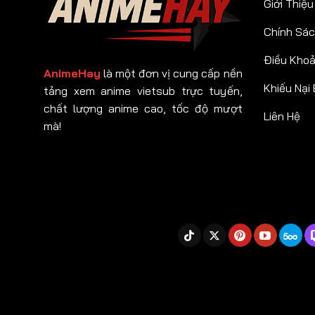
Giới Thiệu
Chính Sác
Điều Kho
AnimeHay
là một đơn vị cung cấp nền
Khiếu Nại
tảng xem anime vietsub trực tuyến,
chất lượng anime cao, tốc độ mượt
Liên Hệ
mà!