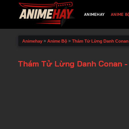
Chuyển
đến
ANIMEHAY
ANIME B
nội
dung
»
»
Animehay
Anime Bộ
Thám Tử Lừng Danh Conan
Thám Tử Lừng Danh Conan -
00:00 / 00:00