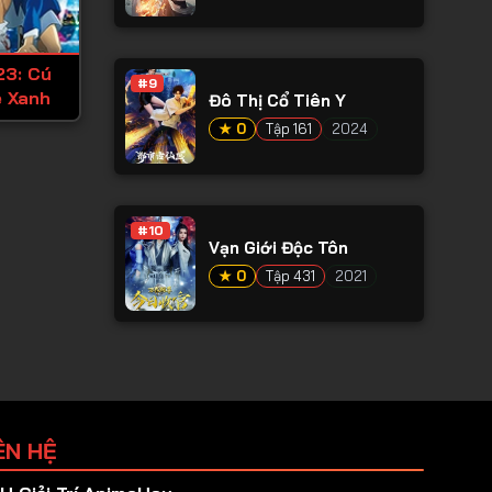
23: Cú
#9
 Xanh
Đô Thị Cổ Tiên Y
★ 0
Tập 161
2024
#10
Vạn Giới Độc Tôn
★ 0
Tập 431
2021
ÊN HỆ