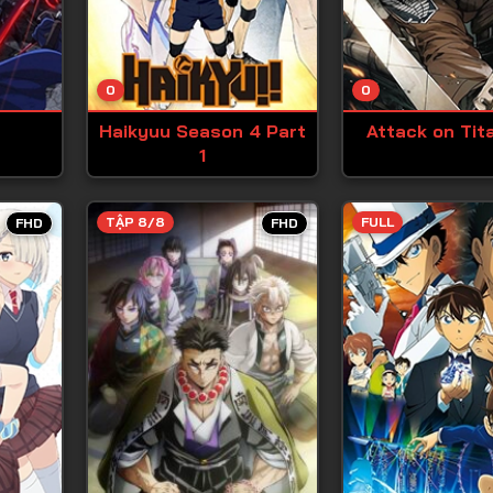
Tập 13
Tập 14
0
0
Tập 15
Haikyuu Season 4 Part
Attack on Tit
Tập 16
1
Tập 17
Tập 18
TẬP 8/8
FULL
FHD
FHD
Tập 19
Tập 20
Tập 21
Tập 22
Tập 23
Tập 24