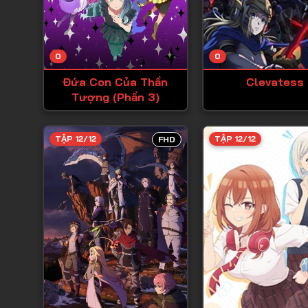
0
0
Đứa Con Của Thần
Clevatess
Tượng (Phần 3)
TẬP 12/12
TẬP 12/12
FHD