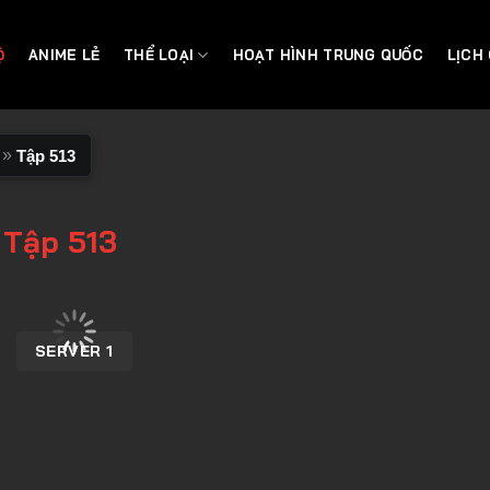
Ộ
ANIME LẺ
THỂ LOẠI
HOẠT HÌNH TRUNG QUỐC
LỊCH
»
Tập 513
 Tập 513
SERVER 1