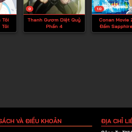
Tập 25
0
1.0
Tập 26
 Tôi
Thanh Gươm Diệt Quỷ
Conan Movie 
Tập 27
 Tôi
Phần 4
Đấm Sapphire
Tập 28
Tập 29
Tập 30
Tập 31
Tập 32
Tập 33
Tập 34
Tập 35
Tập 36
SÁCH VÀ ĐIỀU KHOẢN
ĐỊA CHỈ LI
Tập 37