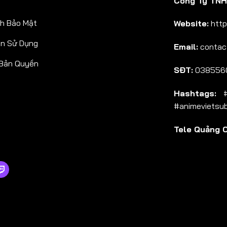
Công Ty TNHH
Tập 38
h Bảo Mật
Website:
http
Tập 39
ản Sử Dụng
Email:
contac
Tập 40
 Bản Quyền
Tập 41
SĐT:
038556
Tập 42
Hashtags:
#a
Tập 43
#animevietsu
Tập 44
Tele Quảng 
Tập 45
Tập 46
Tập 47
Tập 48
Tập 49