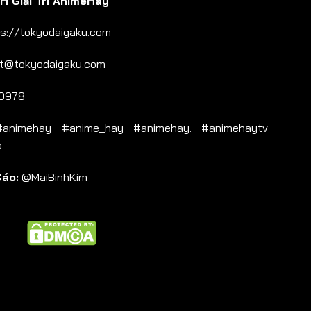
 Giải Trí AnimeHay
s://tokyodaigaku.com
t@tokyodaigaku.com
0978
nimehay #anime_hay #animehay. #animehaytv
b
Cáo:
@MaiBinhKim