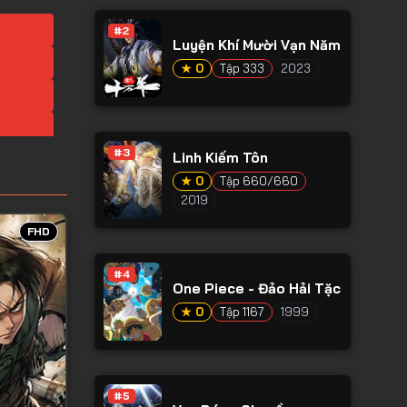
#2
Luyện Khí Mười Vạn Năm
★ 0
Tập 333
2023
#3
Linh Kiếm Tôn
★ 0
Tập 660/660
2019
FHD
#4
One Piece - Đảo Hải Tặc
★ 0
Tập 1167
1999
#5