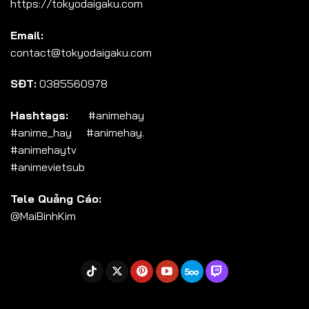
https://tokyodaigaku.com
Tập 104
Email:
Tập 105
contact@tokyodaigaku.com
Tập 106
SĐT:
0385560978
Tập 107
Tập 108
Hashtags:
#animehay
#anime_hay #animehay.
Tập 109
#animehaytv
Tập 110
#animevietsub
Tập 111
Tele Quảng Cáo:
Tập 112
@MaiBinhKim
Tập 113
Tập 114
Tập 115
Tập 116