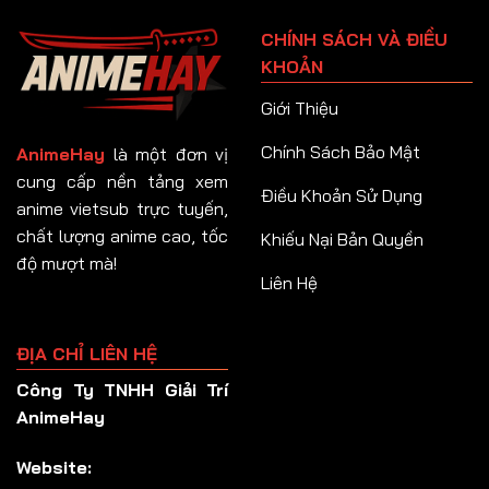
Tập 91
CHÍNH SÁCH VÀ ĐIỀU
Tập 92
KHOẢN
Tập 93
Giới Thiệu
Tập 94
Chính Sách Bảo Mật
AnimeHay
là một đơn vị
Tập 95
cung cấp nền tảng xem
Điều Khoản Sử Dụng
anime vietsub trực tuyến,
Tập 96
chất lượng anime cao, tốc
Khiếu Nại Bản Quyền
Tập 97
độ mượt mà!
Liên Hệ
Tập 98
Tập 99
ĐỊA CHỈ LIÊN HỆ
Tập 100
Công Ty TNHH Giải Trí
Tập 101
AnimeHay
Tập 102
Website:
Tập 103