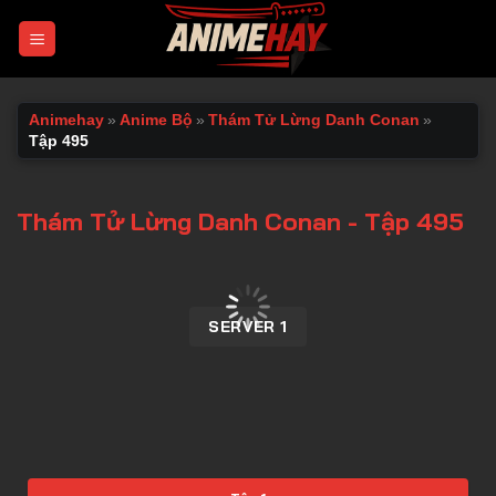
Chuyển
đến
nội
dung
Animehay
»
Anime Bộ
»
Thám Tử Lừng Danh Conan
»
Tập 495
Thám Tử Lừng Danh Conan - Tập 495
00:00 / 00:00
SERVER 1