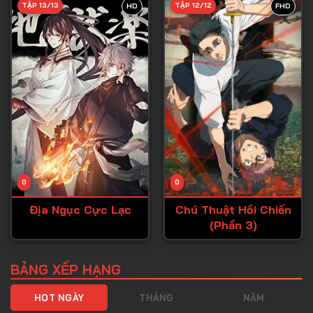
TẬP 13/13
TẬP 12/12
HD
FHD
Tập 40
Tập 41
Tập 42
Tập 43
Tập 44
Tập 45
Tập 46
0
0
Tập 47
Địa Ngục Cực Lạc
Chú Thuật Hồi Chiến
Tập 48
(Phần 3)
Tập 49
Tập 50
BẢNG XẾP HẠNG
Tập 51
HOT NGÀY
THÁNG
NĂM
Tập 52