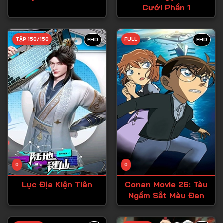
Cưới Phần 1
Tập 27
Tập 28
TẬP 150/150
FULL
FHD
FHD
Tập 29
Tập 30
Tập 31
Tập 32
Tập 33
Tập 34
Tập 35
Tập 36
0
0
Tập 37
Lục Địa Kiện Tiên
Conan Movie 26: Tàu
Ngầm Sắt Màu Đen
Tập 38
Tập 39