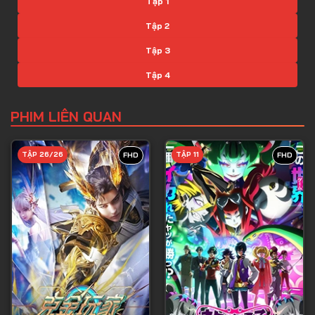
Tập 1
Tập 2
Tập 3
Tập 4
Tập 5
PHIM LIÊN QUAN
Tập 6
Tập 7
TẬP 26/26
TẬP 11
FHD
FHD
Tập 8
Tập 9
Tập 10
Tập 11
Tập 12
Tập 13