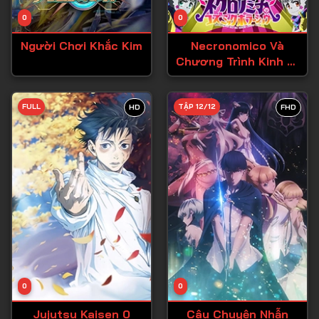
Tập 14
0
0
Tập 15
Người Chơi Khắc Kim
Necronomico Và
Tập 16
Chương Trình Kinh Dị
Vũ Trụ
Tập 17
Tập 18
FULL
TẬP 12/12
HD
FHD
Tập 19
Tập 20
Tập 21
Tập 22
Tập 23
Tập 24
Tập 25
0
0
Tập 26
Jujutsu Kaisen 0
Câu Chuyện Nhẫn