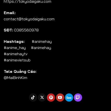
https://tokyodaigaku.com
Tập 104
Email:
Tập 105
contact@tokyodaigaku.com
Tập 106
SĐT:
0385560978
Tập 107
Tập 108
Hashtags:
#animehay
#anime_hay #animehay.
Tập 109
#animehaytv
Tập 110
#animevietsub
Tập 111
Tele Quảng Cáo:
Tập 112
@MaiBinhKim
Tập 113
Tập 114
Tập 115
Tập 116