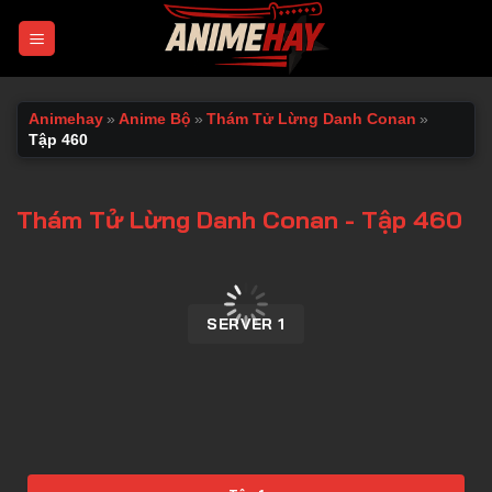
Chuyển
đến
nội
dung
Animehay
»
Anime Bộ
»
Thám Tử Lừng Danh Conan
»
Tập 460
Thám Tử Lừng Danh Conan - Tập 460
00:00 / 00:00
SERVER 1