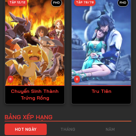
TẬP 12/12
TẬP 78/78
FHD
FHD
Tập 40
Tập 41
Tập 42
Tập 43
Tập 44
Tập 45
Tập 46
0
0
Tập 47
Chuyển Sinh Thành
Tru Tiên
Tập 48
Trứng Rồng
Tập 49
Tập 50
BẢNG XẾP HẠNG
Tập 51
HOT NGÀY
THÁNG
NĂM
Tập 52