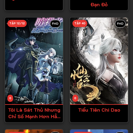
Đạn Đỏ
Tập 27
Tập 28
TẬP 12/12
TẬP 40
FHD
FHD
Tập 29
Tập 30
Tập 31
Tập 32
Tập 33
Tập 34
Tập 35
Tập 36
0
0
Tập 37
Tôi Là Sát Thủ Nhưng
Tiểu Tiên Chi Dao
Chỉ Số Mạnh Hơn Hẳn
Tập 38
Dũng Sĩ
Tập 39