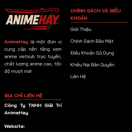
Tập 91
CHÍNH SÁCH VÀ ĐIỀU
Tập 92
KHOẢN
Tập 93
Giới Thiệu
Tập 94
Chính Sách Bảo Mật
AnimeHay
là một đơn vị
Tập 95
cung cấp nền tảng xem
Điều Khoản Sử Dụng
anime vietsub trực tuyến,
Tập 96
chất lượng anime cao, tốc
Khiếu Nại Bản Quyền
Tập 97
độ mượt mà!
Liên Hệ
Tập 98
Tập 99
ĐỊA CHỈ LIÊN HỆ
Tập 100
Công Ty TNHH Giải Trí
Tập 101
AnimeHay
Tập 102
Website:
Tập 103