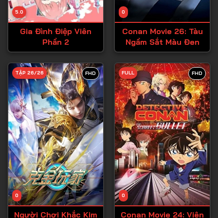
Tập 14
5.0
0
Tập 15
Gia Đình Điệp Viên
Conan Movie 26: Tàu
Tập 16
Phần 2
Ngầm Sắt Màu Đen
Tập 17
Tập 18
TẬP 26/26
FULL
FHD
FHD
Tập 19
Tập 20
Tập 21
Tập 22
Tập 23
Tập 24
Tập 25
0
0
Tập 26
Người Chơi Khắc Kim
Conan Movie 24: Viên