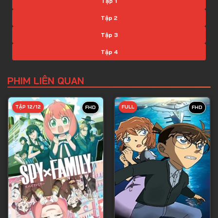
Tập 1
Tập 2
Tập 3
Tập 4
Tập 5
PHIM LIÊN QUAN
Tập 6
Tập 7
TẬP 12/12
FULL
FHD
FHD
Tập 8
Tập 9
Tập 10
Tập 11
Tập 12
Tập 13