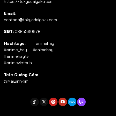
https://tokyodaigaku.com
Tập 104
Email:
Tập 105
contact@tokyodaigaku.com
Tập 106
SĐT:
0385560978
Tập 107
Tập 108
Hashtags:
#animehay
#anime_hay #animehay.
Tập 109
#animehaytv
Tập 110
#animevietsub
Tập 111
Tele Quảng Cáo:
Tập 112
@MaiBinhKim
Tập 113
Tập 114
Tập 115
Tập 116