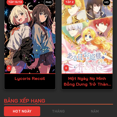
TẬP 13/13
TẬP 2
FHD
HD
Tập 40
Tập 41
Tập 42
Tập 43
Tập 44
Tập 45
Tập 46
0
0
Tập 47
Lycoris Recoil
Một Ngày Nọ Mình
Tập 48
Bỗng Dưng Trở Thành
Tập 49
Công Chúa
Tập 50
BẢNG XẾP HẠNG
Tập 51
HOT NGÀY
THÁNG
NĂM
Tập 52