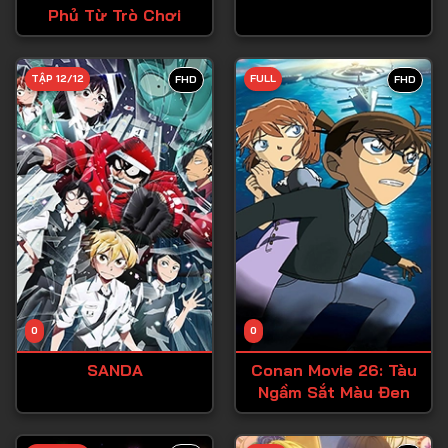
Phủ Từ Trò Chơi
Tập 27
Tập 28
TẬP 12/12
FULL
FHD
FHD
Tập 29
Tập 30
Tập 31
Tập 32
Tập 33
Tập 34
Tập 35
Tập 36
0
0
Tập 37
SANDA
Conan Movie 26: Tàu
Ngầm Sắt Màu Đen
Tập 38
Tập 39