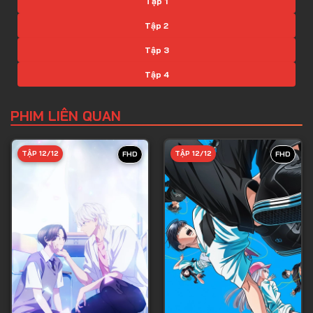
Tập 1
Tập 2
Tập 3
Tập 4
Tập 5
PHIM LIÊN QUAN
Tập 6
Tập 7
TẬP 12/12
TẬP 12/12
FHD
FHD
Tập 8
Tập 9
Tập 10
Tập 11
Tập 12
Tập 13