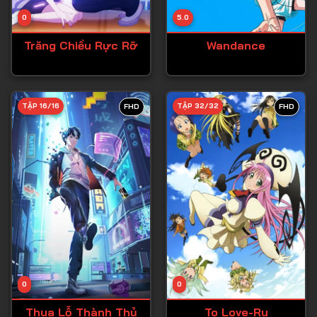
Tập 14
0
5.0
Tập 15
Trăng Chiều Rực Rỡ
Wandance
Tập 16
Tập 17
Tập 18
TẬP 16/16
TẬP 32/32
FHD
FHD
Tập 19
Tập 20
Tập 21
Tập 22
Tập 23
Tập 24
Tập 25
0
0
Tập 26
Thua Lỗ Thành Thủ
To Love-Ru