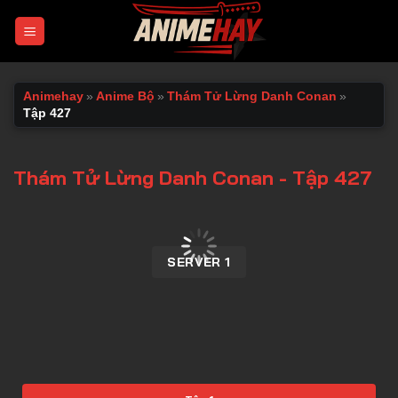
Chuyển
đến
nội
dung
Animehay
»
Anime Bộ
»
Thám Tử Lừng Danh Conan
»
Tập 427
Thám Tử Lừng Danh Conan - Tập 427
00:00 / 00:00
SERVER 1