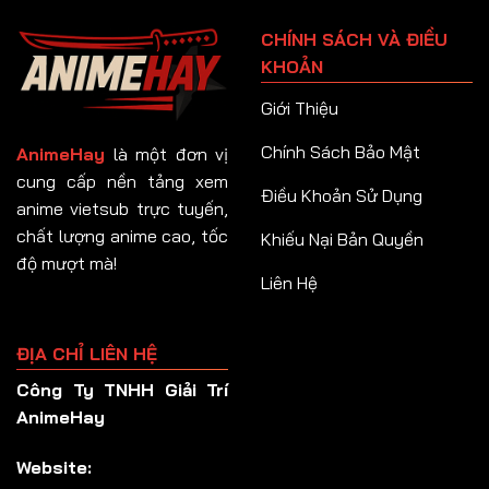
Tập 91
CHÍNH SÁCH VÀ ĐIỀU
Tập 92
KHOẢN
Tập 93
Giới Thiệu
Tập 94
Chính Sách Bảo Mật
AnimeHay
là một đơn vị
Tập 95
cung cấp nền tảng xem
Điều Khoản Sử Dụng
anime vietsub trực tuyến,
Tập 96
chất lượng anime cao, tốc
Khiếu Nại Bản Quyền
Tập 97
độ mượt mà!
Liên Hệ
Tập 98
Tập 99
ĐỊA CHỈ LIÊN HỆ
Tập 100
Công Ty TNHH Giải Trí
Tập 101
AnimeHay
Tập 102
Website:
Tập 103