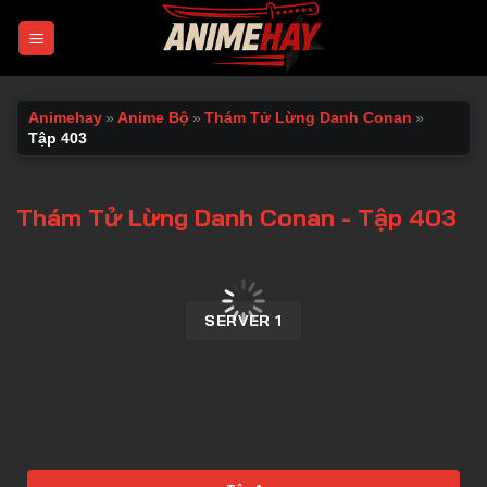
Chuyển
đến
nội
dung
Animehay
»
Anime Bộ
»
Thám Tử Lừng Danh Conan
»
Tập 403
Thám Tử Lừng Danh Conan - Tập 403
00:00 / 00:00
SERVER 1