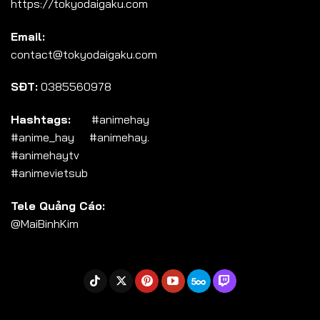
https://tokyodaigaku.com
Tập 104
Email:
Tập 105
contact@tokyodaigaku.com
Tập 106
SĐT:
0385560978
Tập 107
Tập 108
Hashtags:
#animehay
#anime_hay #animehay.
Tập 109
#animehaytv
Tập 110
#animevietsub
Tập 111
Tele Quảng Cáo:
Tập 112
@MaiBinhKim
Tập 113
Tập 114
Tập 115
Tập 116