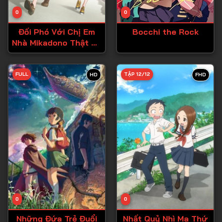
Tập 14
0
0
Tập 15
Đối Phó Với Chị Em
Bocchi the Rock
Tập 16
Nhà Mikadono Thật Dễ
Dàng
Tập 17
Tập 18
FULL
TẬP 12/12
HD
FHD
Tập 19
Tập 20
Tập 21
Tập 22
Tập 23
Tập 24
Tập 25
0
0
Tập 26
Những Đứa Trẻ Đuổi
Nhất Quỷ Nhì Ma Thứ