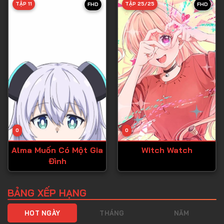
TẬP 11
TẬP 25/25
FHD
FHD
Tập 40
Tập 41
Tập 42
Tập 43
Tập 44
Tập 45
Tập 46
0
0
Tập 47
Alma Muốn Có Một Gia
Witch Watch
Tập 48
Đình
Tập 49
Tập 50
BẢNG XẾP HẠNG
Tập 51
HOT NGÀY
THÁNG
NĂM
Tập 52