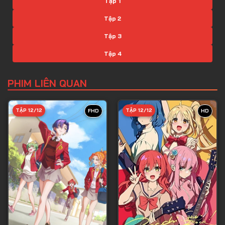
Tập 1
Tập 2
Tập 3
Tập 4
Tập 5
PHIM LIÊN QUAN
Tập 6
Tập 7
TẬP 12/12
TẬP 12/12
FHD
HD
Tập 8
Tập 9
Tập 10
Tập 11
Tập 12
Tập 13