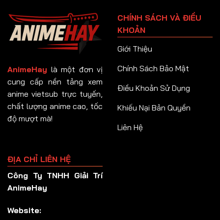
Tập 91
CHÍNH SÁCH VÀ ĐIỀU
Tập 92
KHOẢN
Tập 93
Giới Thiệu
Tập 94
Chính Sách Bảo Mật
AnimeHay
là một đơn vị
Tập 95
cung cấp nền tảng xem
Điều Khoản Sử Dụng
anime vietsub trực tuyến,
Tập 96
chất lượng anime cao, tốc
Khiếu Nại Bản Quyền
Tập 97
độ mượt mà!
Liên Hệ
Tập 98
Tập 99
ĐỊA CHỈ LIÊN HỆ
Tập 100
Công Ty TNHH Giải Trí
Tập 101
AnimeHay
Tập 102
Website:
Tập 103