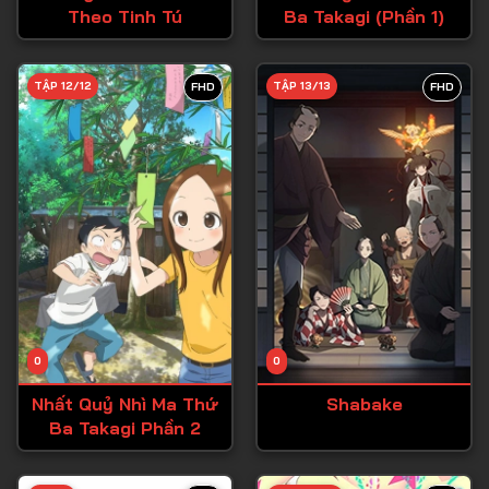
Theo Tinh Tú
Ba Takagi (Phần 1)
Tập 27
Tập 28
TẬP 12/12
TẬP 13/13
FHD
FHD
Tập 29
Tập 30
Tập 31
Tập 32
Tập 33
Tập 34
Tập 35
Tập 36
0
0
Tập 37
Nhất Quỷ Nhì Ma Thứ
Shabake
Ba Takagi Phần 2
Tập 38
Tập 39