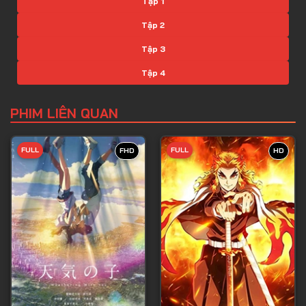
Tập 1
Tập 2
Tập 3
Tập 4
Tập 5
PHIM LIÊN QUAN
Tập 6
Tập 7
FULL
FULL
FHD
HD
Tập 8
Tập 9
Tập 10
Tập 11
Tập 12
Tập 13