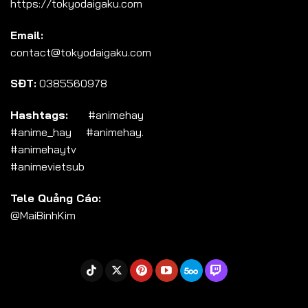
https://tokyodaigaku.com
Tập 104
Email:
Tập 105
contact@tokyodaigaku.com
Tập 106
SĐT:
0385560978
Tập 107
Tập 108
Hashtags:
#animehay
#anime_hay #animehay.
Tập 109
#animehaytv
Tập 110
#animevietsub
Tập 111
Tele Quảng Cáo:
Tập 112
@MaiBinhKim
Tập 113
Tập 114
Tập 115
Tập 116