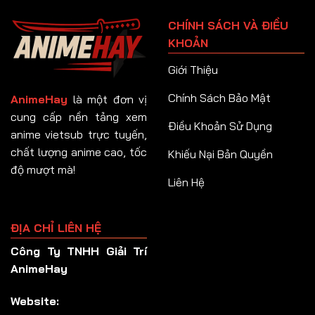
Tập 91
CHÍNH SÁCH VÀ ĐIỀU
Tập 92
KHOẢN
Tập 93
Giới Thiệu
Tập 94
Chính Sách Bảo Mật
AnimeHay
là một đơn vị
Tập 95
cung cấp nền tảng xem
Điều Khoản Sử Dụng
anime vietsub trực tuyến,
Tập 96
chất lượng anime cao, tốc
Khiếu Nại Bản Quyền
Tập 97
độ mượt mà!
Liên Hệ
Tập 98
Tập 99
ĐỊA CHỈ LIÊN HỆ
Tập 100
Công Ty TNHH Giải Trí
Tập 101
AnimeHay
Tập 102
Website:
Tập 103