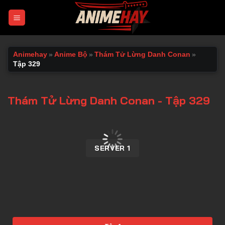
Chuyển
đến
nội
dung
Animehay
»
Anime Bộ
»
Thám Tử Lừng Danh Conan
»
Tập 329
Thám Tử Lừng Danh Conan - Tập 329
00:00 / 00:00
SERVER 1