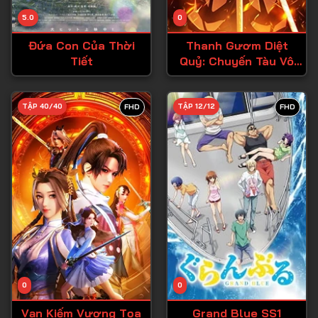
Tập 14
5.0
0
Tập 15
Đứa Con Của Thời
Thanh Gươm Diệt
Tập 16
Tiết
Quỷ: Chuyến Tàu Vô
Tận
Tập 17
Tập 18
TẬP 40/40
TẬP 12/12
FHD
FHD
Tập 19
Tập 20
Tập 21
Tập 22
Tập 23
Tập 24
Tập 25
0
0
Tập 26
Vạn Kiếm Vương Tọa
Grand Blue SS1