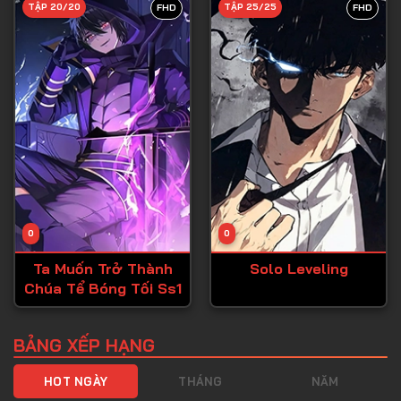
TẬP 20/20
TẬP 25/25
FHD
FHD
Tập 40
Tập 41
Tập 42
Tập 43
Tập 44
Tập 45
Tập 46
0
0
Tập 47
Ta Muốn Trở Thành
Solo Leveling
Tập 48
Chúa Tể Bóng Tối Ss1
Tập 49
Tập 50
BẢNG XẾP HẠNG
Tập 51
HOT NGÀY
THÁNG
NĂM
Tập 52