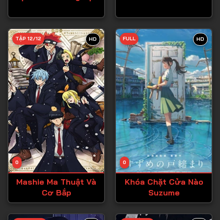
Tập 27
Tập 28
TẬP 12/12
FULL
HD
HD
Tập 29
Tập 30
Tập 31
Tập 32
Tập 33
Tập 34
Tập 35
Tập 36
0
0
Tập 37
Mashie Ma Thuật Và
Khóa Chặt Cửa Nào
Cơ Bắp
Suzume
Tập 38
Tập 39