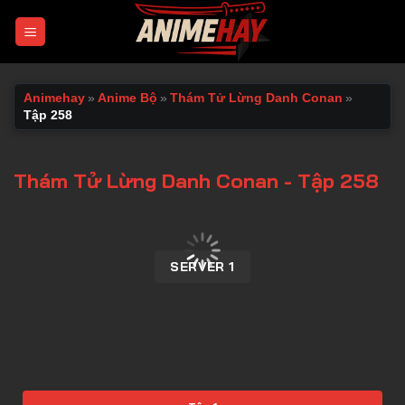
Chuyển
đến
nội
dung
Animehay
»
Anime Bộ
»
Thám Tử Lừng Danh Conan
»
Tập 258
Thám Tử Lừng Danh Conan - Tập 258
00:00 / 00:00
SERVER 1