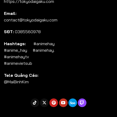
https://tokyodaigaku.com
Tập 104
Email:
Tập 105
contact@tokyodaigaku.com
Tập 106
SĐT:
0385560978
Tập 107
Tập 108
Hashtags:
#animehay
#anime_hay #animehay.
Tập 109
#animehaytv
Tập 110
#animevietsub
Tập 111
Tele Quảng Cáo:
Tập 112
@MaiBinhKim
Tập 113
Tập 114
Tập 115
Tập 116