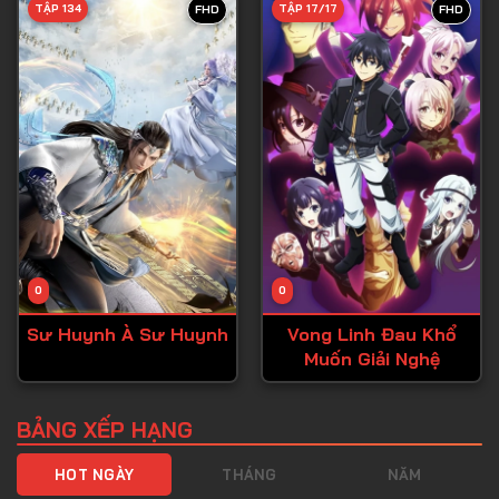
TẬP 134
TẬP 17/17
FHD
FHD
Tập 40
Tập 41
Tập 42
Tập 43
Tập 44
Tập 45
Tập 46
0
0
Tập 47
Sư Huynh À Sư Huynh
Vong Linh Đau Khổ
Tập 48
Muốn Giải Nghệ
Tập 49
Tập 50
BẢNG XẾP HẠNG
Tập 51
HOT NGÀY
THÁNG
NĂM
Tập 52