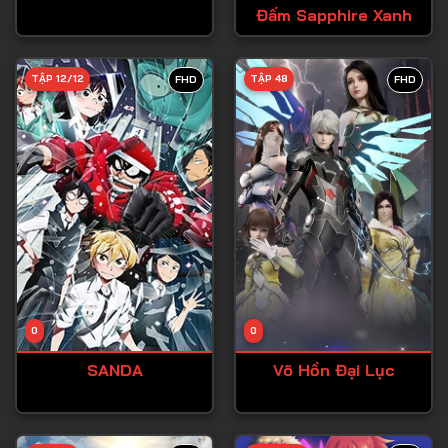
Đấm Sapphire Xanh
Tập 27
Tập 28
TẬP 12/12
TẬP 48
FHD
FHD
Tập 29
Tập 30
Tập 31
Tập 32
Tập 33
Tập 34
Tập 35
Tập 36
0
0
Tập 37
SANDA
Võ Hồn Đại Lục
Tập 38
Tập 39