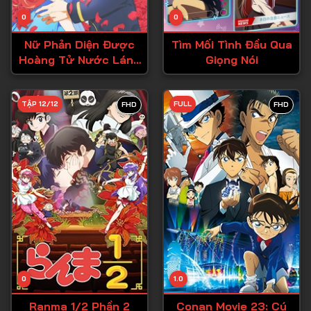
Tập 14
0
0
Tập 15
Nữ Phản Diện Được
Tìm Mối Tình Đầu Qua
Tập 16
Hoàng Tử Nước Láng
Giọng Nói
Giềng Yêu Mến
Tập 17
Tập 18
TẬP 12/12
FULL
FHD
FHD
Tập 19
Tập 20
Tập 21
Tập 22
Tập 23
Tập 24
Tập 25
0
1.0
Tập 26
Ranma 1/2 Phần 2
Conan Movie 23: Cú