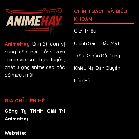
Tập 91
CHÍNH SÁCH VÀ ĐIỀU
Tập 92
KHOẢN
Tập 93
Giới Thiệu
Tập 94
Chính Sách Bảo Mật
AnimeHay
là một đơn vị
Tập 95
cung cấp nền tảng xem
Điều Khoản Sử Dụng
anime vietsub trực tuyến,
Tập 96
chất lượng anime cao, tốc
Khiếu Nại Bản Quyền
Tập 97
độ mượt mà!
Liên Hệ
Tập 98
Tập 99
ĐỊA CHỈ LIÊN HỆ
Tập 100
Công Ty TNHH Giải Trí
Tập 101
AnimeHay
Tập 102
Website:
Tập 103