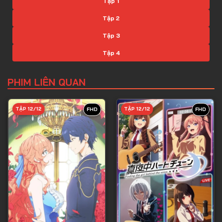
Tập 1
Tập 2
Tập 3
Tập 4
Tập 5
PHIM LIÊN QUAN
Tập 6
Tập 7
TẬP 12/12
TẬP 12/12
FHD
FHD
Tập 8
Tập 9
Tập 10
Tập 11
Tập 12
Tập 13