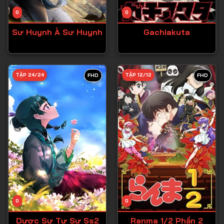
Tập 14
0
0
Tập 15
Sư Huynh À Sư Huynh
Gachiakuta
Tập 16
Tập 17
Tập 18
TẬP 24/24
TẬP 12/12
FHD
FHD
Tập 19
Tập 20
Tập 21
Tập 22
Tập 23
Tập 24
Tập 25
0
0
Tập 26
Dược Sư Tự Sự Ss2
Ranma 1/2 Phần 2