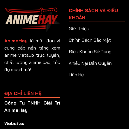
Tập 91
CHÍNH SÁCH VÀ ĐIỀU
Tập 92
KHOẢN
Tập 93
Giới Thiệu
Tập 94
Chính Sách Bảo Mật
AnimeHay
là một đơn vị
Tập 95
cung cấp nền tảng xem
Điều Khoản Sử Dụng
anime vietsub trực tuyến,
Tập 96
chất lượng anime cao, tốc
Khiếu Nại Bản Quyền
Tập 97
độ mượt mà!
Liên Hệ
Tập 98
Tập 99
ĐỊA CHỈ LIÊN HỆ
Tập 100
Công Ty TNHH Giải Trí
Tập 101
AnimeHay
Tập 102
Website:
Tập 103