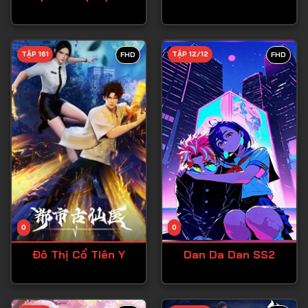
Tập 27
Tập 28
TẬP 161
TẬP 12/12
FHD
FHD
Tập 29
Tập 30
Tập 31
Tập 32
Tập 33
Tập 34
Tập 35
Tập 36
0
0
Tập 37
Đô Thị Cổ Tiên Y
Dan Da Dan SS2
Tập 38
Tập 39