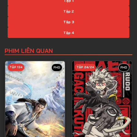
Tập 1
Tập 2
Tập 3
Tập 4
Tập 5
PHIM LIÊN QUAN
Tập 6
Tập 7
TẬP 134
TẬP 24/24
FHD
FHD
Tập 8
Tập 9
Tập 10
Tập 11
Tập 12
Tập 13