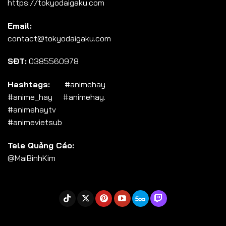
https://tokyodaigaku.com
Tập 104
Email:
Tập 105
contact@tokyodaigaku.com
Tập 106
SĐT:
0385560978
Tập 107
Tập 108
Hashtags:
#animehay
#anime_hay #animehay.
Tập 109
#animehaytv
Tập 110
#animevietsub
Tập 111
Tele Quảng Cáo:
Tập 112
@MaiBinhKim
Tập 113
Tập 114
Tập 115
Tập 116