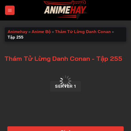
Chuyển
đến
nội
dung
Animehay
»
Anime Bộ
»
Thám Tử Lừng Danh Conan
»
Tập 255
Thám Tử Lừng Danh Conan - Tập 255
00:00 / 00:00
SERVER 1