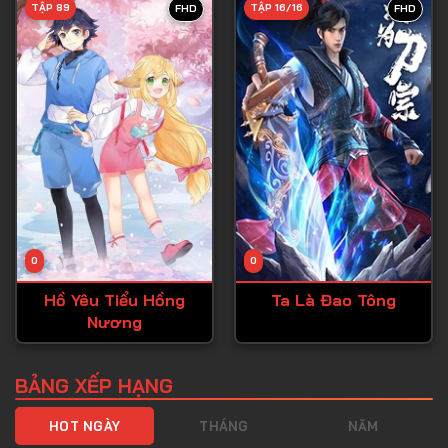
TẬP 89
TẬP 16/16
FHD
FHD
Tập 40
Tập 41
Tập 42
Tập 43
Tập 44
Tập 45
Tập 46
0
0
Tập 47
Hồ Yêu Tiểu Hồng
Ta Là Đao Tông
Tập 48
Nương
Tập 49
Tập 50
BẢNG XẾP HẠNG
Tập 51
HOT NGÀY
THÁNG
NĂM
Tập 52