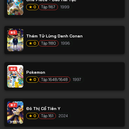
Tập 65
★ 0
Tập 1167
1999
Tập 66
Tập 67
Tập 68
#5
Thám Tử Lừng Danh Conan
Tập 69
★ 0
Tập 1180
1996
Tập 70
Tập 71
#6
Tập 72
Pokemon
★ 0
Tập 1648/1648
1997
Tập 73
Tập 74
Tập 75
#7
Đô Thị Cổ Tiên Y
Tập 76
★ 0
Tập 161
2024
Tập 77