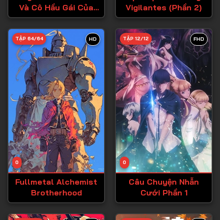
Và Cô Hầu Gái Của
Vigilantes (Phần 2)
Tập 27
Cậu
Tập 28
TẬP 64/64
TẬP 12/12
HD
FHD
Tập 29
Tập 30
Tập 31
Tập 32
Tập 33
Tập 34
Tập 35
Tập 36
0
0
Tập 37
Fullmetal Alchemist
Câu Chuyện Nhẫn
Brotherhood
Cưới Phần 1
Tập 38
Tập 39