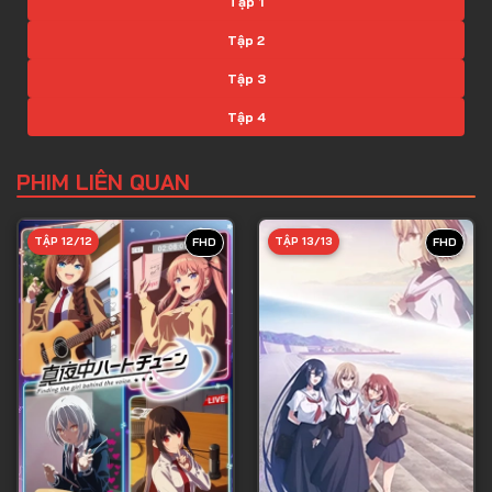
Tập 1
Tập 2
Tập 3
Tập 4
Tập 5
PHIM LIÊN QUAN
Tập 6
Tập 7
TẬP 12/12
TẬP 13/13
FHD
FHD
Tập 8
Tập 9
Tập 10
Tập 11
Tập 12
Tập 13