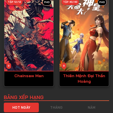
TẬP 12/12
TẬP 40/40
FHD
FHD
Tập 40
Tập 41
Tập 42
Tập 43
Tập 44
Tập 45
Tập 46
0
0
Tập 47
Chainsaw Man
Thiên Mệnh Đại Thần
Tập 48
Hoàng
Tập 49
Tập 50
BẢNG XẾP HẠNG
Tập 51
HOT NGÀY
THÁNG
NĂM
Tập 52