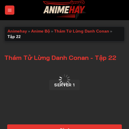
Chuyển
đến
nội
dung
Animehay
»
Anime Bộ
»
Thám Tử Lừng Danh Conan
»
Tập 22
Thám Tử Lừng Danh Conan - Tập 22
00:00 / 00:00
SERVER 1