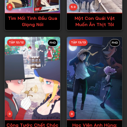
Tập 14
0
5.0
Tập 15
Tìm Mối Tình Đầu Qua
Một Con Quái Vật
Tập 16
Giọng Nói
Muốn Ăn Thịt Tôi
Tập 17
Tập 18
TẬP 12/12
TẬP 13/13
FHD
FHD
Tập 19
Tập 20
Tập 21
Tập 22
Tập 23
Tập 24
Tập 25
0
0
Tập 26
Công Tước Chết Chóc
Học Viện Anh Hùng: