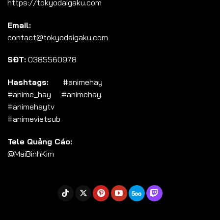
https://tokyodaigaku.com
Tập 104
Email:
Tập 105
contact@tokyodaigaku.com
Tập 106
SĐT:
0385560978
Tập 107
Tập 108
Hashtags:
#animehay
#anime_hay #animehay.
Tập 109
#animehaytv
Tập 110
#animevietsub
Tập 111
Tele Quảng Cáo:
Tập 112
@MaiBinhKim
Tập 113
Tập 114
Tập 115
Tập 116