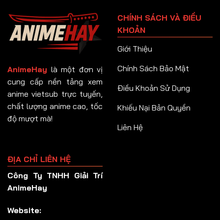
Tập 91
CHÍNH SÁCH VÀ ĐIỀU
Tập 92
KHOẢN
Tập 93
Giới Thiệu
Tập 94
Chính Sách Bảo Mật
AnimeHay
là một đơn vị
Tập 95
cung cấp nền tảng xem
Điều Khoản Sử Dụng
anime vietsub trực tuyến,
Tập 96
chất lượng anime cao, tốc
Khiếu Nại Bản Quyền
Tập 97
độ mượt mà!
Liên Hệ
Tập 98
Tập 99
ĐỊA CHỈ LIÊN HỆ
Tập 100
Công Ty TNHH Giải Trí
Tập 101
AnimeHay
Tập 102
Website:
Tập 103