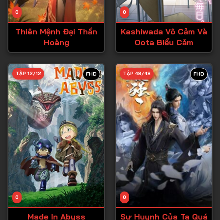
Tập 14
0
0
Tập 15
Thiên Mệnh Đại Thần
Kashiwada Vô Cảm Và
Tập 16
Hoàng
Oota Biểu Cảm
Tập 17
Tập 18
TẬP 12/12
TẬP 48/48
FHD
FHD
Tập 19
Tập 20
Tập 21
Tập 22
Tập 23
Tập 24
Tập 25
0
0
Tập 26
Made In Abyss
Sư Huynh Của Ta Quá