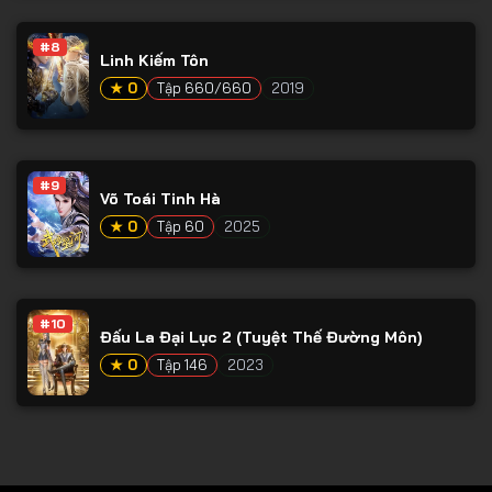
Tập 78
#8
Tập 79
Linh Kiếm Tôn
Tập 80
★ 0
Tập 660/660
2019
Tập 81
Tập 82
#9
Võ Toái Tinh Hà
Tập 83
★ 0
Tập 60
2025
Tập 84
Tập 85
Tập 86
#10
Đấu La Đại Lục 2 (Tuyệt Thế Đường Môn)
Tập 87
★ 0
Tập 146
2023
Tập 88
Tập 89
Tập 90