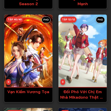
Season 2
Mạnh
Tập 27
Tập 28
TẬP 40/40
TẬP 12/12
FHD
FHD
Tập 29
Tập 30
Tập 31
Tập 32
Tập 33
Tập 34
Tập 35
Tập 36
0
0
Tập 37
Vạn Kiếm Vương Tọa
Đối Phó Với Chị Em
Nhà Mikadono Thật Dễ
Tập 38
Dàng
Tập 39