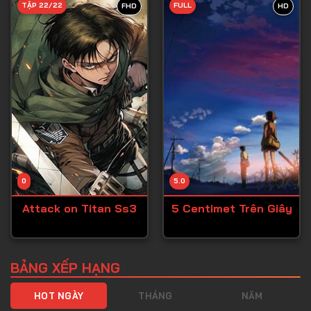
TẬP 22/22
FULL
FHD
HD
Tập 40
Tập 41
Tập 42
Tập 43
Tập 44
Tập 45
Tập 46
0
5.0
Tập 47
Attack on Titan Ss3
5 Centimet Trên Giây
Tập 48
Tập 49
Tập 50
BẢNG XẾP HẠNG
Tập 51
HOT NGÀY
THÁNG
NĂM
Tập 52