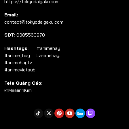
https://tokyodaigaku.com
Tập 104
Email:
Tập 105
contact@tokyodaigaku.com
Tập 106
SĐT:
0385560978
Tập 107
Tập 108
Hashtags:
#animehay
#anime_hay #animehay.
Tập 109
#animehaytv
Tập 110
#animevietsub
Tập 111
Tele Quảng Cáo:
Tập 112
@MaiBinhKim
Tập 113
Tập 114
Tập 115
Tập 116