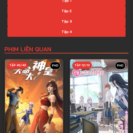
Tập 1
Tập 2
Tập 3
Tập 4
Tập 5
PHIM LIÊN QUAN
Tập 6
Tập 7
TẬP 40/40
TẬP 12/12
FHD
FHD
Tập 8
Tập 9
Tập 10
Tập 11
Tập 12
Tập 13