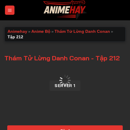
Chuyển
đến
nội
dung
Animehay
»
Anime Bộ
»
Thám Tử Lừng Danh Conan
»
Tập 212
Thám Tử Lừng Danh Conan - Tập 212
00:00 / 00:00
SERVER 1