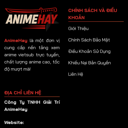
Tập 91
CHÍNH SÁCH VÀ ĐIỀU
Tập 92
KHOẢN
Tập 93
Giới Thiệu
Tập 94
Chính Sách Bảo Mật
AnimeHay
là một đơn vị
Tập 95
cung cấp nền tảng xem
Điều Khoản Sử Dụng
anime vietsub trực tuyến,
Tập 96
chất lượng anime cao, tốc
Khiếu Nại Bản Quyền
Tập 97
độ mượt mà!
Liên Hệ
Tập 98
Tập 99
ĐỊA CHỈ LIÊN HỆ
Tập 100
Công Ty TNHH Giải Trí
Tập 101
AnimeHay
Tập 102
Website:
Tập 103