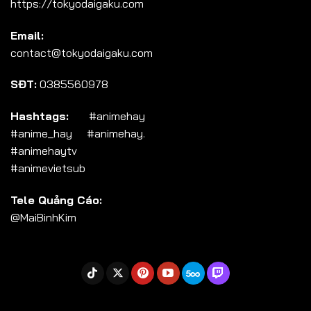
https://tokyodaigaku.com
Tập 104
Email:
Tập 105
contact@tokyodaigaku.com
Tập 106
SĐT:
0385560978
Tập 107
Tập 108
Hashtags:
#animehay
#anime_hay #animehay.
Tập 109
#animehaytv
Tập 110
#animevietsub
Tập 111
Tele Quảng Cáo:
Tập 112
@MaiBinhKim
Tập 113
Tập 114
Tập 115
Tập 116