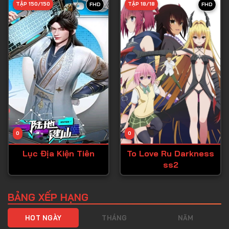
TẬP 150/150
TẬP 18/18
FHD
FHD
Tập 40
Tập 41
Tập 42
Tập 43
Tập 44
Tập 45
Tập 46
0
0
Tập 47
Lục Địa Kiện Tiên
To Love Ru Darkness
Tập 48
ss2
Tập 49
Tập 50
BẢNG XẾP HẠNG
Tập 51
HOT NGÀY
THÁNG
NĂM
Tập 52