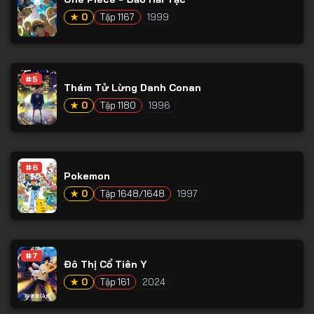
Tập 65
★ 0
Tập 1167
1999
Tập 66
Tập 67
Tập 68
#5
Thám Tử Lừng Danh Conan
Tập 69
★ 0
Tập 1180
1996
Tập 70
Tập 71
#6
Tập 72
Pokemon
★ 0
Tập 1648/1648
1997
Tập 73
Tập 74
Tập 75
#7
Đô Thị Cổ Tiên Y
Tập 76
★ 0
Tập 161
2024
Tập 77