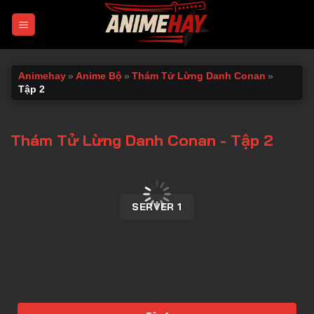
Chuyển
đến
nội
dung
Animehay
»
Anime Bộ
»
Thám Tử Lừng Danh Conan
»
Tập 2
Thám Tử Lừng Danh Conan - Tập 2
00:00 / 00:00
SERVER 1