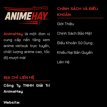
Tập 91
CHÍNH SÁCH VÀ ĐIỀU
Tập 92
KHOẢN
Tập 93
Giới Thiệu
Tập 94
Chính Sách Bảo Mật
AnimeHay
là một đơn vị
Tập 95
cung cấp nền tảng xem
Điều Khoản Sử Dụng
anime vietsub trực tuyến,
Tập 96
chất lượng anime cao, tốc
Khiếu Nại Bản Quyền
Tập 97
độ mượt mà!
Liên Hệ
Tập 98
Tập 99
ĐỊA CHỈ LIÊN HỆ
Tập 100
Công Ty TNHH Giải Trí
Tập 101
AnimeHay
Tập 102
Website:
Tập 103