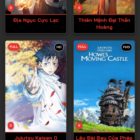
Tập 14
0
0
Tập 15
Địa Ngục Cực Lạc
Thiên Mệnh Đại Thần
Tập 16
Hoàng
Tập 17
Tập 18
FULL
FULL
HD
FHD
Tập 19
Tập 20
Tập 21
Tập 22
Tập 23
Tập 24
Tập 25
0
0
Tập 26
Jujutsu Kaisen 0
Lâu Đài Bay Của Pháp