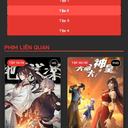
Tập 1
Tập 2
Tập 3
Tập 4
Tập 5
PHIM LIÊN QUAN
Tập 6
Tập 7
TẬP 13/13
TẬP 40/40
HD
FHD
Tập 8
Tập 9
Tập 10
Tập 11
Tập 12
Tập 13