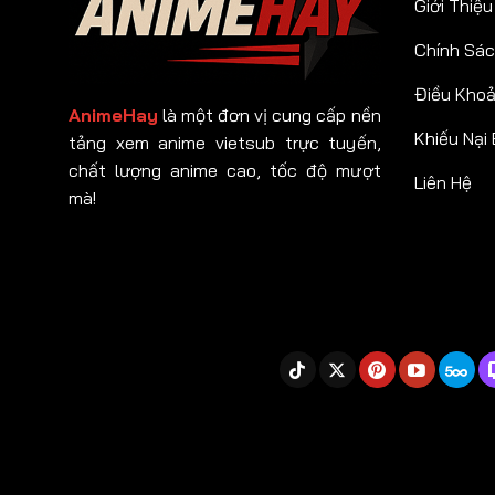
Giới Thiệu
Chính Sác
Điều Kho
AnimeHay
là một đơn vị cung cấp nền
Khiếu Nại
tảng xem anime vietsub trực tuyến,
chất lượng anime cao, tốc độ mượt
Liên Hệ
mà!