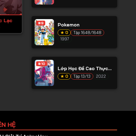
c Lạc
#9
Pokemon
)
★ 0
Tập 1648/1648
1997
#10
Lớp Học Đề Cao Thực
Lực Ss2
★ 0
Tập 13/13
2022
ÊN HỆ