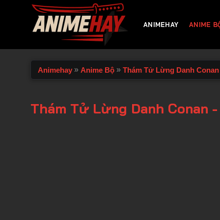
Chuyển
đến
ANIMEHAY
ANIME B
nội
dung
»
»
Animehay
Anime Bộ
Thám Tử Lừng Danh Conan
Thám Tử Lừng Danh Conan -
00:00 / 00:00