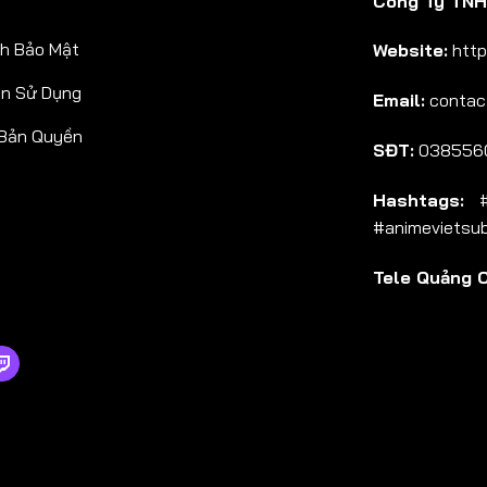
Công Ty TNHH
Tập 38
h Bảo Mật
Website:
http
Tập 39
ản Sử Dụng
Email:
contac
Tập 40
 Bản Quyền
Tập 41
SĐT:
038556
Tập 42
Hashtags:
#a
Tập 43
#animevietsu
Tập 44
Tele Quảng 
Tập 45
Tập 46
Tập 47
Tập 48
Tập 49