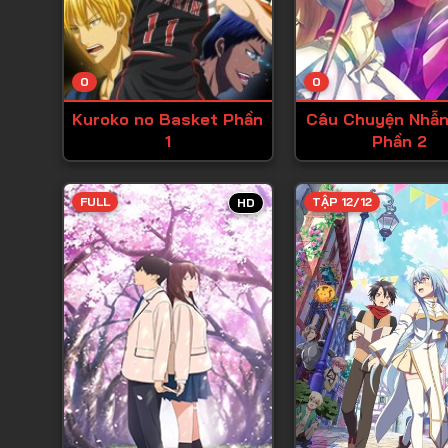
0
0
Kuroko no Basket Phần
Câu Chuyện Nhẫn
1
Phần 2
FULL
TẬP 12/12
HD