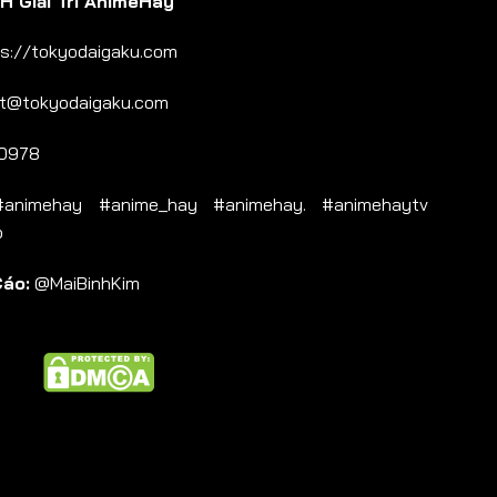
 Giải Trí AnimeHay
s://tokyodaigaku.com
t@tokyodaigaku.com
0978
nimehay #anime_hay #animehay. #animehaytv
b
Cáo:
@MaiBinhKim