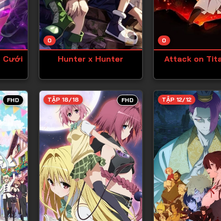
Tập 13
Tập 14
0
0
Tập 15
 Cưới
Hunter x Hunter
Attack on Tit
Tập 16
Tập 17
Tập 18
TẬP 18/18
TẬP 12/12
FHD
FHD
Tập 19
Tập 20
Tập 21
Tập 22
Tập 23
Tập 24