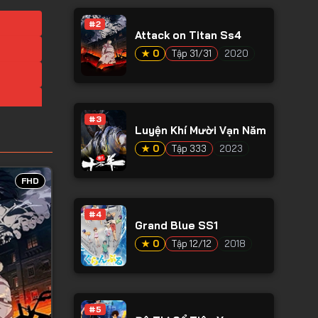
#2
Attack on Titan Ss4
★ 0
Tập 31/31
2020
#3
Luyện Khí Mười Vạn Năm
★ 0
Tập 333
2023
FHD
#4
Grand Blue SS1
★ 0
Tập 12/12
2018
#5