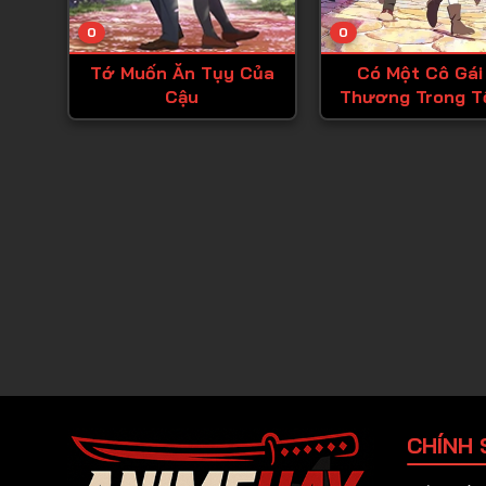
0
0
Tớ Muốn Ăn Tụy Của
Có Một Cô Gái
Cậu
Thương Trong T
Anh Hùng, Nên T
Tỏ Tình
CHÍNH 