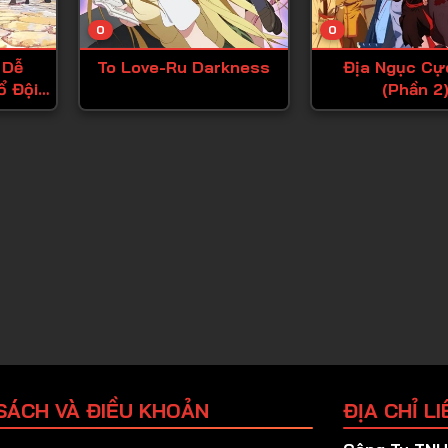
Tập 25
0
0
Tập 26
 Dễ
To Love-Ru Darkness
Địa Ngục Cự
Tập 27
ổ Đội
(Phần 2
Tập 28
ôi Thử
Tập 29
Tập 30
Tập 31
Tập 32
Tập 33
Tập 34
Tập 35
Tập 36
SÁCH VÀ ĐIỀU KHOẢN
ĐỊA CHỈ LI
Tập 37