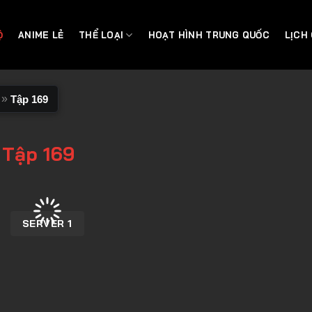
Ộ
ANIME LẺ
THỂ LOẠI
HOẠT HÌNH TRUNG QUỐC
LỊCH
»
Tập 169
 Tập 169
SERVER 1