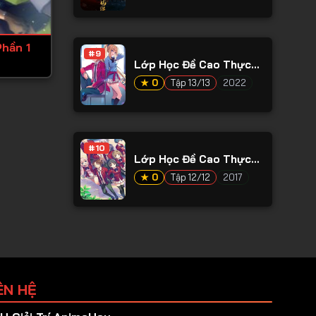
hần 1
#9
Lớp Học Đề Cao Thực
Lực Ss2
★ 0
Tập 13/13
2022
#10
Lớp Học Đề Cao Thực
Lực Ss1
★ 0
Tập 12/12
2017
ÊN HỆ