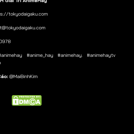
 Giải Trí AnimeHay
s://tokyodaigaku.com
t@tokyodaigaku.com
0978
nimehay #anime_hay #animehay. #animehaytv
b
Cáo:
@MaiBinhKim