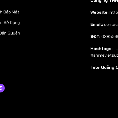
Công Ty TNHH
Tập 38
h Bảo Mật
Website:
http
Tập 39
ản Sử Dụng
Email:
contac
Tập 40
 Bản Quyền
Tập 41
SĐT:
038556
Tập 42
Hashtags:
#a
Tập 43
#animevietsu
Tập 44
Tele Quảng 
Tập 45
Tập 46
Tập 47
Tập 48
Tập 49