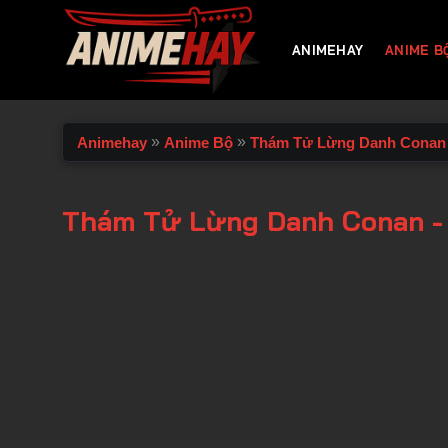
Chuyển
đến
ANIMEHAY
ANIME B
nội
dung
»
»
Animehay
Anime Bộ
Thám Tử Lừng Danh Conan
Thám Tử Lừng Danh Conan -
00:00 / 00:00