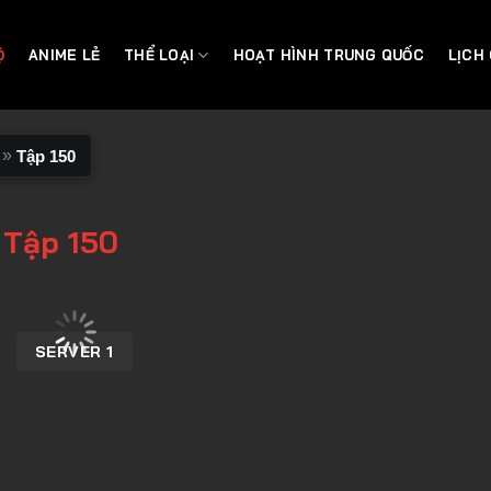
Ộ
ANIME LẺ
THỂ LOẠI
HOẠT HÌNH TRUNG QUỐC
LỊCH
»
Tập 150
 Tập 150
SERVER 1