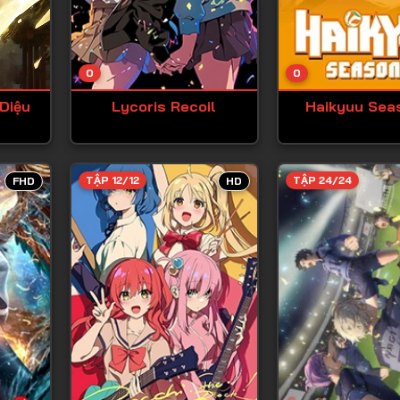
Tập 13
Tập 14
0
0
Tập 15
Diệu
Lycoris Recoil
Haikyuu Sea
Tập 16
Tập 17
Tập 18
TẬP 12/12
TẬP 24/24
FHD
HD
Tập 19
Tập 20
Tập 21
Tập 22
Tập 23
Tập 24