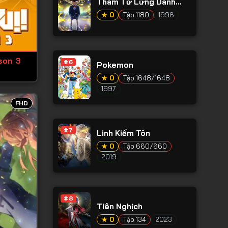
Thám Tử Lừng Danh
Conan
★ 0
Tập 1180
1996
son 3
#6
Pokemon
★ 0
Tập 1648/1648
1997
FHD
#7
Linh Kiếm Tôn
★ 0
Tập 660/660
2019
#8
Tiên Nghịch
★ 0
Tập 134
2023