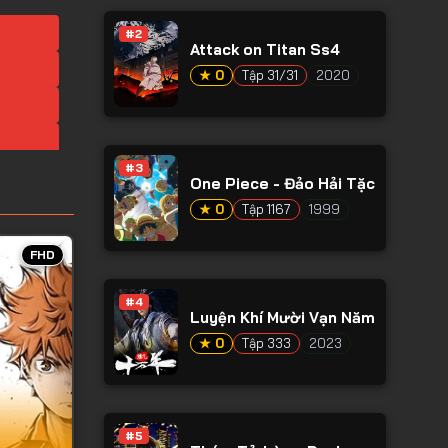
#2
Attack on Titan Ss4
★ 0
Tập 31/31
2020
#3
One Piece - Đảo Hải Tặc
★ 0
Tập 1167
1999
FHD
#4
Luyện Khí Mười Vạn Năm
★ 0
Tập 333
2023
#5