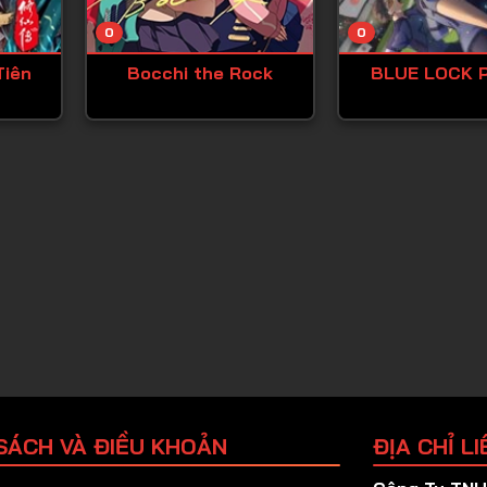
Tập 25
0
0
Tập 26
Tiên
Bocchi the Rock
BLUE LOCK P
Tập 27
Tập 28
Tập 29
Tập 30
Tập 31
Tập 32
Tập 33
Tập 34
Tập 35
Tập 36
SÁCH VÀ ĐIỀU KHOẢN
ĐỊA CHỈ LI
Tập 37