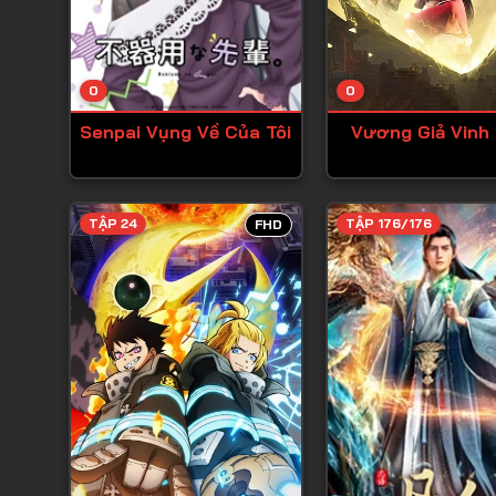
0
0
Senpai Vụng Về Của Tôi
Vương Giả Vinh 
TẬP 24
TẬP 176/176
FHD