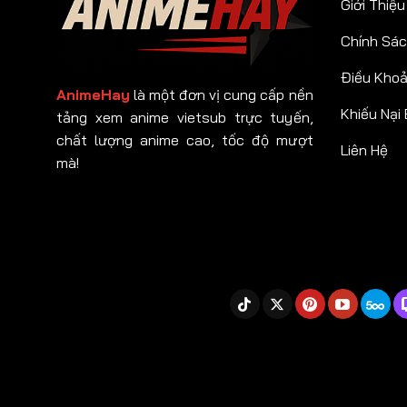
Giới Thiệu
Chính Sác
Điều Kho
AnimeHay
là một đơn vị cung cấp nền
Khiếu Nại
tảng xem anime vietsub trực tuyến,
chất lượng anime cao, tốc độ mượt
Liên Hệ
mà!