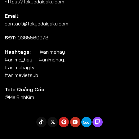
https://tokyodaigaku.com
Tập 104
Email:
Tập 105
contact@tokyodaigaku.com
Tập 106
SĐT:
0385560978
Tập 107
Tập 108
Hashtags:
#animehay
#anime_hay #animehay.
Tập 109
#animehaytv
Tập 110
#animevietsub
Tập 111
Tele Quảng Cáo:
Tập 112
@MaiBinhKim
Tập 113
Tập 114
Tập 115
Tập 116