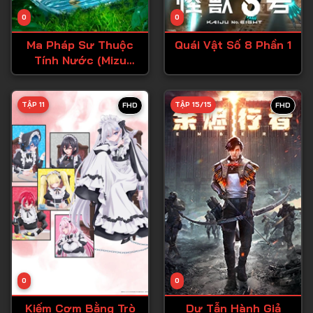
Tập 14
0
0
Tập 15
Ma Pháp Sư Thuộc
Quái Vật Số 8 Phần 1
Tập 16
Tính Nước (Mizu
Zokusei no
Tập 17
Mahoutsukai)
Tập 18
TẬP 11
TẬP 15/15
FHD
FHD
Tập 19
Tập 20
Tập 21
Tập 22
Tập 23
Tập 24
Tập 25
0
0
Tập 26
Kiếm Cơm Bằng Trò
Dư Tẫn Hành Giả