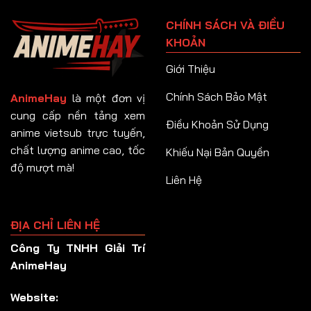
Tập 91
CHÍNH SÁCH VÀ ĐIỀU
Tập 92
KHOẢN
Tập 93
Giới Thiệu
Tập 94
Chính Sách Bảo Mật
AnimeHay
là một đơn vị
Tập 95
cung cấp nền tảng xem
Điều Khoản Sử Dụng
anime vietsub trực tuyến,
Tập 96
chất lượng anime cao, tốc
Khiếu Nại Bản Quyền
Tập 97
độ mượt mà!
Liên Hệ
Tập 98
Tập 99
ĐỊA CHỈ LIÊN HỆ
Tập 100
Công Ty TNHH Giải Trí
Tập 101
AnimeHay
Tập 102
Website:
Tập 103