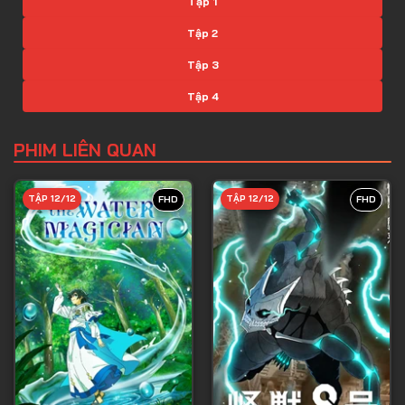
Tập 1
Tập 2
Tập 3
Tập 4
Tập 5
PHIM LIÊN QUAN
Tập 6
Tập 7
TẬP 12/12
TẬP 12/12
FHD
FHD
Tập 8
Tập 9
Tập 10
Tập 11
Tập 12
Tập 13