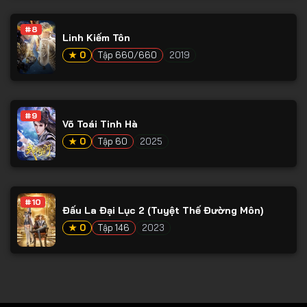
Tập 78
#8
Tập 79
Linh Kiếm Tôn
Tập 80
★ 0
Tập 660/660
2019
Tập 81
Tập 82
#9
Võ Toái Tinh Hà
Tập 83
★ 0
Tập 60
2025
Tập 84
Tập 85
Tập 86
#10
Đấu La Đại Lục 2 (Tuyệt Thế Đường Môn)
Tập 87
★ 0
Tập 146
2023
Tập 88
Tập 89
Tập 90