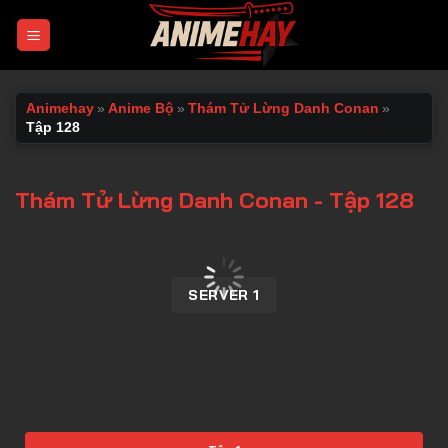
Chuyển
đến
nội
dung
Animehay
»
Anime Bộ
»
Thám Tử Lừng Danh Conan
»
Tập 128
Thám Tử Lừng Danh Conan - Tập 128
00:00 / 00:00
SERVER 1