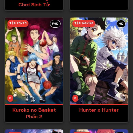
Chơi Sinh Tử
Tập 27
Tập 28
TẬP 25/25
TẬP 148/148
FHD
HD
Tập 29
Tập 30
Tập 31
Tập 32
Tập 33
Tập 34
Tập 35
Tập 36
0
0
Tập 37
Kuroko no Basket
Hunter x Hunter
Phần 2
Tập 38
Tập 39