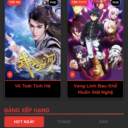
TẬP 60
TẬP 17/17
FHD
FHD
Tập 40
Tập 41
Tập 42
Tập 43
Tập 44
Tập 45
Tập 46
0
0
Tập 47
Võ Toái Tinh Hà
Vong Linh Đau Khổ
Tập 48
Muốn Giải Nghệ
Tập 49
Tập 50
BẢNG XẾP HẠNG
Tập 51
HOT NGÀY
THÁNG
NĂM
Tập 52