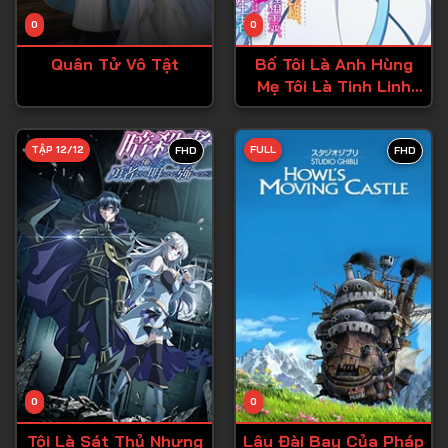
Tập 14
0
0
Tập 15
Quân Tử Vô Tật
Bố Tôi Là Anh Hùng
Tập 16
Mẹ Tôi Là Tinh Linh
Còn Tôi Là Cô Gái
Tập 17
Chuyển Sinh
Tập 18
TẬP 12/12
FULL
FHD
FHD
Tập 19
Tập 20
Tập 21
Tập 22
Tập 23
Tập 24
Tập 25
0
0
Tập 26
Tôi Là Sát Thủ Nhưng
Lâu Đài Bay Của Pháp