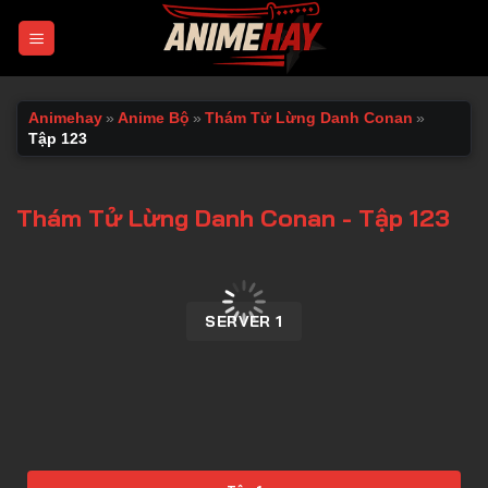
Chuyển
đến
nội
dung
Animehay
»
Anime Bộ
»
Thám Tử Lừng Danh Conan
»
Tập 123
Thám Tử Lừng Danh Conan - Tập 123
00:00 / 00:00
SERVER 1