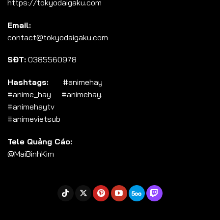
https://tokyodaigaku.com
Tập 104
Email:
Tập 105
contact@tokyodaigaku.com
Tập 106
SĐT:
0385560978
Tập 107
Tập 108
Hashtags:
#animehay
#anime_hay #animehay.
Tập 109
#animehaytv
Tập 110
#animevietsub
Tập 111
Tele Quảng Cáo:
Tập 112
@MaiBinhKim
Tập 113
Tập 114
Tập 115
Tập 116