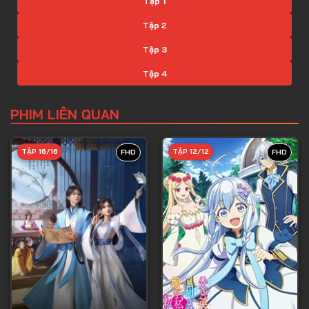
Tập 1
Tập 2
Tập 3
Tập 4
Tập 5
PHIM LIÊN QUAN
Tập 6
Tập 7
TẬP 16/16
TẬP 12/12
FHD
FHD
Tập 8
Tập 9
Tập 10
Tập 11
Tập 12
Tập 13