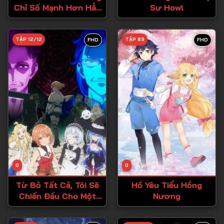
Chỉ Số Mạnh Hơn Hẳn
Sư Howl
Tập 27
Dũng Sĩ
Tập 28
TẬP 12/12
TẬP 89
FHD
FHD
Tập 29
Tập 30
Tập 31
Tập 32
Tập 33
Tập 34
Tập 35
Tập 36
0
0
Tập 37
Từ Bỏ Tất Cả, Tôi Sẽ
Hồ Yêu Tiểu Hồng
Chiến Đấu Cho Một
Nương
Tập 38
Cuộc Sống Bình
Thường Với Tình Yêu
Tập 39