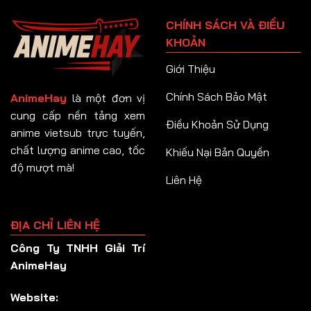
Tập 91
CHÍNH SÁCH VÀ ĐIỀU
Tập 92
KHOẢN
Tập 93
Giới Thiệu
Tập 94
Chính Sách Bảo Mật
AnimeHay
là một đơn vị
Tập 95
cung cấp nền tảng xem
Điều Khoản Sử Dụng
anime vietsub trực tuyến,
Tập 96
chất lượng anime cao, tốc
Khiếu Nại Bản Quyền
Tập 97
độ mượt mà!
Liên Hệ
Tập 98
Tập 99
ĐỊA CHỈ LIÊN HỆ
Tập 100
Công Ty TNHH Giải Trí
Tập 101
AnimeHay
Tập 102
Website:
Tập 103