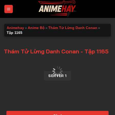
Chuyển
đến
nội
dung
Animehay
»
Anime Bộ
»
Thám Tử Lừng Danh Conan
»
Tập 1165
Thám Tử Lừng Danh Conan - Tập 1165
00:00 / 00:00
SERVER 1