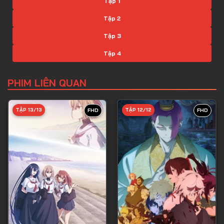
Tập 1
Tập 2
Tập 3
Tập 4
Tập 5
PHIM LIÊN QUAN
Tập 6
Tập 7
TẬP 13/13
TẬP 12/12
FHD
FHD
Tập 8
Tập 9
Tập 10
Tập 11
Tập 12
Tập 13