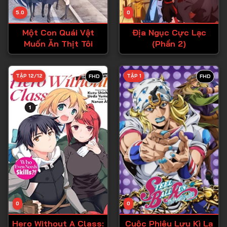
Tập 14
5.0
0
Tập 15
Một Con Quái Vật
Địa Ngục Cực Lạc
Tập 16
Muốn Ăn Thịt Tôi
(Phần 2)
Tập 17
Tập 18
TẬP 12/12
TẬP 1
FHD
FHD
Tập 19
Tập 20
Tập 21
Tập 22
Tập 23
Tập 24
Tập 25
0
0
Tập 26
Hero Without A Class:
Cuộc Phiêu Lưu Kì Lạ