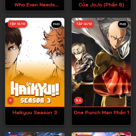
Who Even Needs
Của JoJo (Phần 6)
Tập 27
Skills?!
Tập 28
TẬP 10/10
TẬP 12/12
FHD
FHD
Tập 29
Tập 30
Tập 31
Tập 32
Tập 33
Tập 34
Tập 35
Tập 36
0
5.0
Tập 37
Haikyuu Season 3
One Punch Man Phần 1
Tập 38
Tập 39