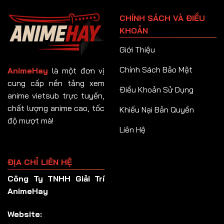
Tập 91
CHÍNH SÁCH VÀ ĐIỀU
Tập 92
KHOẢN
Tập 93
Giới Thiệu
Tập 94
Chính Sách Bảo Mật
AnimeHay
là một đơn vị
Tập 95
cung cấp nền tảng xem
Điều Khoản Sử Dụng
anime vietsub trực tuyến,
Tập 96
chất lượng anime cao, tốc
Khiếu Nại Bản Quyền
Tập 97
độ mượt mà!
Liên Hệ
Tập 98
Tập 99
ĐỊA CHỈ LIÊN HỆ
Tập 100
Công Ty TNHH Giải Trí
Tập 101
AnimeHay
Tập 102
Website:
Tập 103