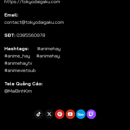
https://tokyodaigaku.com
Tập 104
Email:
Tập 105
contact@tokyodaigaku.com
Tập 106
SĐT:
0385560978
Tập 107
Tập 108
Hashtags:
#animehay
#anime_hay #animehay.
Tập 109
#animehaytv
Tập 110
#animevietsub
Tập 111
Tele Quảng Cáo:
Tập 112
@MaiBinhKim
Tập 113
Tập 114
Tập 115
Tập 116