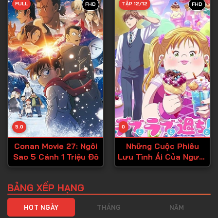
FULL
TẬP 12/12
FHD
FHD
Tập 40
Tập 41
Tập 42
Tập 43
Tập 44
Tập 45
Tập 46
5.0
0
Tập 47
Conan Movie 27: Ngôi
Những Cuộc Phiêu
Tập 48
Sao 5 Cánh 1 Triệu Đô
Lưu Tình Ái Của Người
Tập 49
Ngoại Cỡ!
Tập 50
BẢNG XẾP HẠNG
Tập 51
HOT NGÀY
THÁNG
NĂM
Tập 52