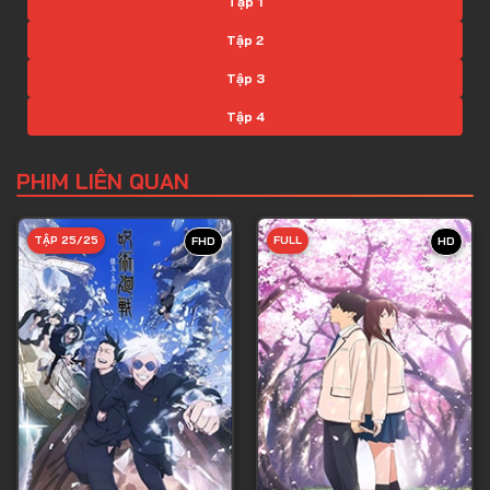
Tập 1
Tập 2
Tập 3
Tập 4
Tập 5
PHIM LIÊN QUAN
Tập 6
Tập 7
TẬP 25/25
FULL
FHD
HD
Tập 8
Tập 9
Tập 10
Tập 11
Tập 12
Tập 13