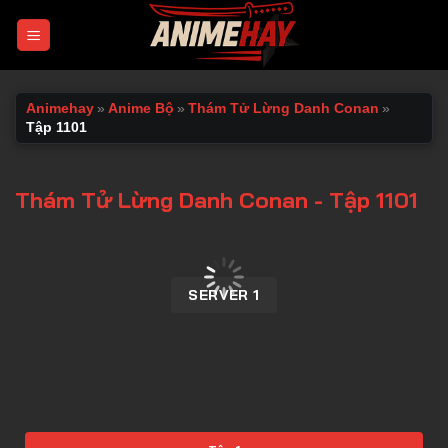
Chuyển
đến
nội
dung
Animehay
»
Anime Bộ
»
Thám Tử Lừng Danh Conan
»
Tập 1101
Thám Tử Lừng Danh Conan - Tập 1101
00:00 / 00:00
SERVER 1