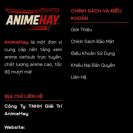
Tập 91
CHÍNH SÁCH VÀ ĐIỀU
Tập 92
KHOẢN
Tập 93
Giới Thiệu
Tập 94
Chính Sách Bảo Mật
AnimeHay
là một đơn vị
Tập 95
cung cấp nền tảng xem
Điều Khoản Sử Dụng
anime vietsub trực tuyến,
Tập 96
chất lượng anime cao, tốc
Khiếu Nại Bản Quyền
Tập 97
độ mượt mà!
Liên Hệ
Tập 98
Tập 99
ĐỊA CHỈ LIÊN HỆ
Tập 100
Công Ty TNHH Giải Trí
Tập 101
AnimeHay
Tập 102
Website:
Tập 103