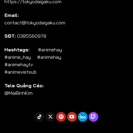
https://tokyodaigaku.com
Tập 104
Email:
Tập 105
contact@tokyodaigaku.com
Tập 106
SĐT:
0385560978
Tập 107
Tập 108
Hashtags:
#animehay
#anime_hay #animehay.
Tập 109
#animehaytv
Tập 110
#animevietsub
Tập 111
Tele Quảng Cáo:
Tập 112
@MaiBinhKim
Tập 113
Tập 114
Tập 115
Tập 116