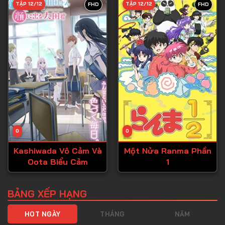
TẬP 12/12
TẬP 12/12
FHD
FHD
Tập 40
Tập 41
Tập 42
Tập 43
Tập 44
Tập 45
Tập 46
0
0
Tập 47
Kashiwada Vô Cảm Và
Một Nửa Ranma Phần
Tập 48
Oota Biểu Cảm
1
Tập 49
Tập 50
BẢNG XẾP HẠNG
Tập 51
HOT NGÀY
THÁNG
NĂM
Tập 52