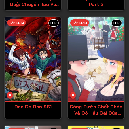
Quỷ: Chuyến Tàu Vô
Part 2
Tập 27
Tận
Tập 28
TẬP 12/12
TẬP 12/12
FHD
FHD
Tập 29
Tập 30
Tập 31
Tập 32
Tập 33
Tập 34
Tập 35
Tập 36
0
0
Tập 37
Dan Da Dan SS1
Công Tước Chết Chóc
Và Cô Hầu Gái Của
Tập 38
Cậu
Tập 39