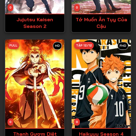
Tập 14
0
0
Tập 15
Jujutsu Kaisen
Tớ Muốn Ăn Tụy Của
Tập 16
Season 2
Cậu
Tập 17
Tập 18
FULL
TẬP 12/12
HD
FHD
Tập 19
Tập 20
Tập 21
Tập 22
Tập 23
Tập 24
Tập 25
0
0
Tập 26
Thanh Gươm Diệt
Haikyuu Season 4