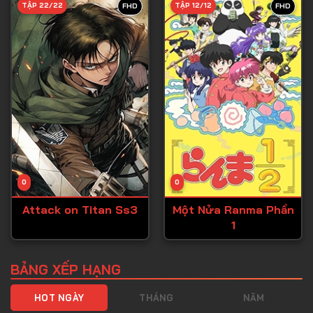
TẬP 22/22
TẬP 12/12
FHD
FHD
Tập 40
Tập 41
Tập 42
Tập 43
Tập 44
Tập 45
Tập 46
0
0
Tập 47
Attack on Titan Ss3
Một Nửa Ranma Phần
Tập 48
1
Tập 49
Tập 50
BẢNG XẾP HẠNG
Tập 51
HOT NGÀY
THÁNG
NĂM
Tập 52