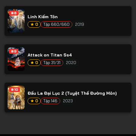
Tập 78
#8
Tập 79
Linh Kiếm Tôn
Tập 80
★ 0
Tập 660/660
2019
Tập 81
Tập 82
#9
Attack on Titan Ss4
Tập 83
★ 0
Tập 31/31
2020
Tập 84
Tập 85
Tập 86
#10
Đấu La Đại Lục 2 (Tuyệt Thế Đường Môn)
Tập 87
★ 0
Tập 146
2023
Tập 88
Tập 89
Tập 90