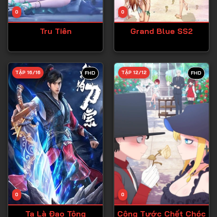
Tập 14
0
0
Tập 15
Tru Tiên
Grand Blue SS2
Tập 16
Tập 17
Tập 18
TẬP 16/16
TẬP 12/12
FHD
FHD
Tập 19
Tập 20
Tập 21
Tập 22
Tập 23
Tập 24
Tập 25
0
0
Tập 26
Ta Là Đao Tông
Công Tước Chết Chóc