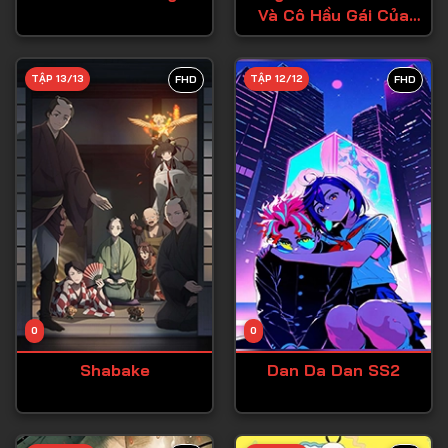
Và Cô Hầu Gái Của
Tập 27
Cậu
Tập 28
TẬP 13/13
TẬP 12/12
FHD
FHD
Tập 29
Tập 30
Tập 31
Tập 32
Tập 33
Tập 34
Tập 35
Tập 36
0
0
Tập 37
Shabake
Dan Da Dan SS2
Tập 38
Tập 39