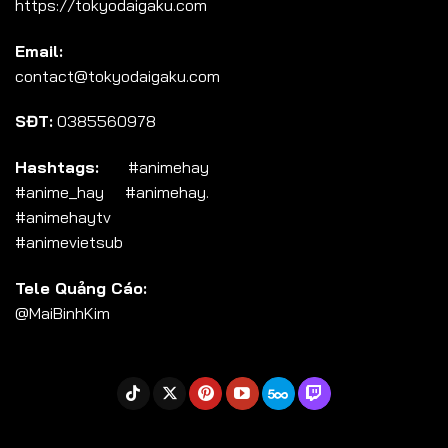
https://tokyodaigaku.com
Tập 104
Email:
Tập 105
contact@tokyodaigaku.com
Tập 106
SĐT:
0385560978
Tập 107
Tập 108
Hashtags:
#animehay
#anime_hay #animehay.
Tập 109
#animehaytv
Tập 110
#animevietsub
Tập 111
Tele Quảng Cáo:
Tập 112
@MaiBinhKim
Tập 113
Tập 114
Tập 115
Tập 116