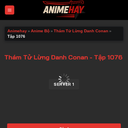
Chuyển
đến
nội
dung
Animehay
»
Anime Bộ
»
Thám Tử Lừng Danh Conan
»
Tập 1076
Thám Tử Lừng Danh Conan - Tập 1076
00:00 / 00:00
SERVER 1