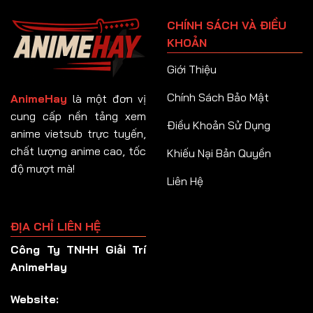
Tập 91
CHÍNH SÁCH VÀ ĐIỀU
Tập 92
KHOẢN
Tập 93
Giới Thiệu
Tập 94
Chính Sách Bảo Mật
AnimeHay
là một đơn vị
Tập 95
cung cấp nền tảng xem
Điều Khoản Sử Dụng
anime vietsub trực tuyến,
Tập 96
chất lượng anime cao, tốc
Khiếu Nại Bản Quyền
Tập 97
độ mượt mà!
Liên Hệ
Tập 98
Tập 99
ĐỊA CHỈ LIÊN HỆ
Tập 100
Công Ty TNHH Giải Trí
Tập 101
AnimeHay
Tập 102
Website:
Tập 103