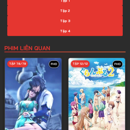
Tập 1
Tập 2
Tập 3
Tập 4
Tập 5
PHIM LIÊN QUAN
Tập 6
Tập 7
TẬP 78/78
TẬP 12/12
FHD
FHD
Tập 8
Tập 9
Tập 10
Tập 11
Tập 12
Tập 13