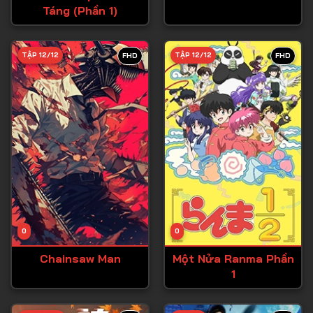
Táng (Phần 1)
Tập 27
Tập 28
TẬP 12/12
TẬP 12/12
FHD
FHD
Tập 29
Tập 30
Tập 31
Tập 32
Tập 33
Tập 34
Tập 35
Tập 36
0
0
Tập 37
Chainsaw Man
Một Nửa Ranma Phần
1
Tập 38
Tập 39