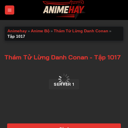
Chuyển
đến
nội
dung
Animehay
»
Anime Bộ
»
Thám Tử Lừng Danh Conan
»
Tập 1017
Thám Tử Lừng Danh Conan - Tập 1017
00:00 / 00:00
SERVER 1