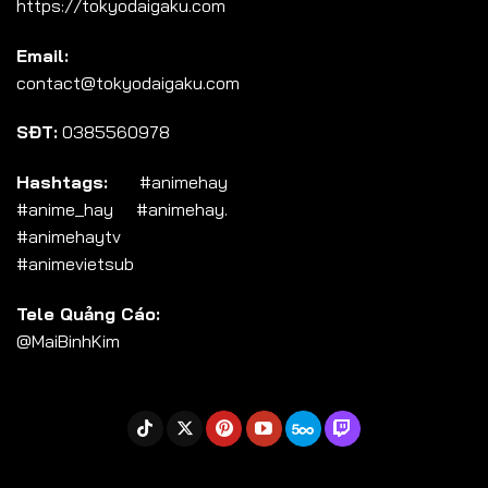
https://tokyodaigaku.com
Tập 104
Email:
Tập 105
contact@tokyodaigaku.com
Tập 106
SĐT:
0385560978
Tập 107
Tập 108
Hashtags:
#animehay
#anime_hay #animehay.
Tập 109
#animehaytv
Tập 110
#animevietsub
Tập 111
Tele Quảng Cáo:
Tập 112
@MaiBinhKim
Tập 113
Tập 114
Tập 115
Tập 116