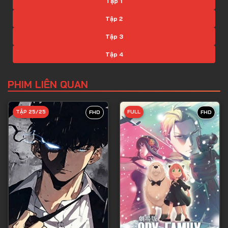
Tập 1
Tập 2
Tập 3
Tập 4
Tập 5
PHIM LIÊN QUAN
Tập 6
Tập 7
TẬP 25/25
FULL
FHD
FHD
Tập 8
Tập 9
Tập 10
Tập 11
Tập 12
Tập 13