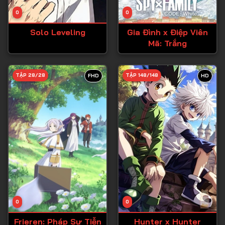
Tập 14
0
0
Tập 15
Solo Leveling
Gia Đình x Điệp Viên
Tập 16
Mã: Trắng
Tập 17
Tập 18
TẬP 28/28
TẬP 148/148
FHD
HD
Tập 19
Tập 20
Tập 21
Tập 22
Tập 23
Tập 24
Tập 25
0
0
Tập 26
Frieren: Pháp Sư Tiễn
Hunter x Hunter