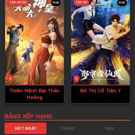
TẬP 40/40
TẬP 161
FHD
FHD
Tập 40
Tập 41
Tập 42
Tập 43
Tập 44
Tập 45
Tập 46
0
0
Tập 47
Thiên Mệnh Đại Thần
Đô Thị Cổ Tiên Y
Tập 48
Hoàng
Tập 49
Tập 50
BẢNG XẾP HẠNG
Tập 51
HOT NGÀY
THÁNG
NĂM
Tập 52