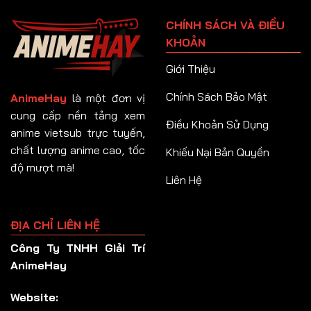
Tập 91
CHÍNH SÁCH VÀ ĐIỀU
Tập 92
KHOẢN
Tập 93
Giới Thiệu
Tập 94
Chính Sách Bảo Mật
AnimeHay
là một đơn vị
Tập 95
cung cấp nền tảng xem
Điều Khoản Sử Dụng
anime vietsub trực tuyến,
Tập 96
chất lượng anime cao, tốc
Khiếu Nại Bản Quyền
Tập 97
độ mượt mà!
Liên Hệ
Tập 98
Tập 99
ĐỊA CHỈ LIÊN HỆ
Tập 100
Công Ty TNHH Giải Trí
Tập 101
AnimeHay
Tập 102
Website:
Tập 103