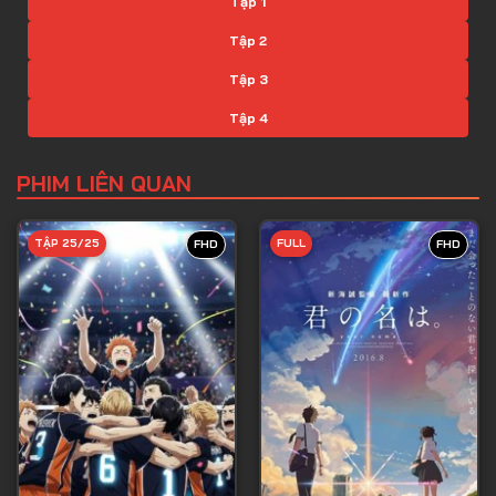
Tập 1
Tập 2
Tập 3
Tập 4
Tập 5
PHIM LIÊN QUAN
Tập 6
Tập 7
TẬP 25/25
FULL
FHD
FHD
Tập 8
Tập 9
Tập 10
Tập 11
Tập 12
Tập 13