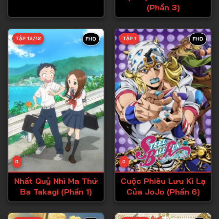
(Phần 3)
Tập 27
Tập 28
TẬP 12/12
TẬP 1
FHD
FHD
Tập 29
Tập 30
Tập 31
Tập 32
Tập 33
Tập 34
Tập 35
Tập 36
0
0
Tập 37
Nhất Quỷ Nhì Ma Thứ
Cuộc Phiêu Lưu Kì Lạ
Ba Takagi (Phần 1)
Của JoJo (Phần 6)
Tập 38
Tập 39