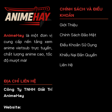
Tập 91
CHÍNH SÁCH VÀ ĐIỀU
Tập 92
KHOẢN
Tập 93
Giới Thiệu
Tập 94
Chính Sách Bảo Mật
AnimeHay
là một đơn vị
Tập 95
cung cấp nền tảng xem
Điều Khoản Sử Dụng
anime vietsub trực tuyến,
Tập 96
chất lượng anime cao, tốc
Khiếu Nại Bản Quyền
Tập 97
độ mượt mà!
Liên Hệ
Tập 98
Tập 99
ĐỊA CHỈ LIÊN HỆ
Tập 100
Công Ty TNHH Giải Trí
Tập 101
AnimeHay
Tập 102
Website:
Tập 103