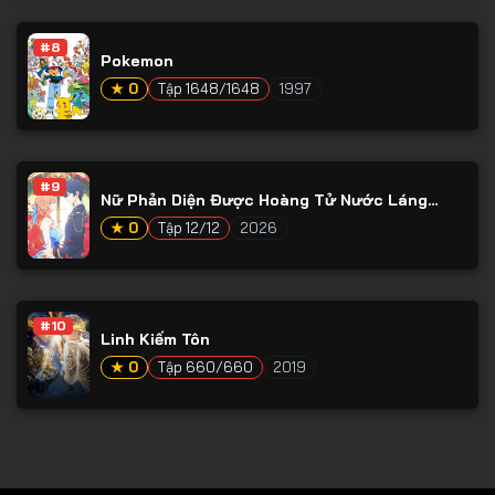
Tập 78
#8
Tập 79
Pokemon
Tập 80
★ 0
Tập 1648/1648
1997
Tập 81
Tập 82
#9
Nữ Phản Diện Được Hoàng Tử Nước Láng
Tập 83
Giềng Yêu Mến
★ 0
Tập 12/12
2026
Tập 84
Tập 85
Tập 86
#10
Linh Kiếm Tôn
Tập 87
★ 0
Tập 660/660
2019
Tập 88
Tập 89
Tập 90