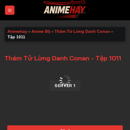
Chuyển
đến
nội
dung
Animehay
»
Anime Bộ
»
Thám Tử Lừng Danh Conan
»
Tập 1011
Thám Tử Lừng Danh Conan - Tập 1011
00:00 / 00:00
SERVER 1