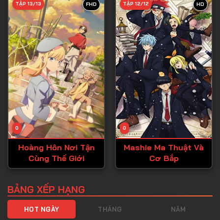
TẬP 13/13
TẬP 12/12
FHD
HD
Tập 40
Tập 41
Tập 42
Tập 43
Tập 44
Tập 45
Tập 46
0
0
Tập 47
Hoàng Hôn Nơi Tận
Mashie Ma Thuật Và
Tập 48
Cùng Thế Giới
Cơ Bắp
Tập 49
Tập 50
BẢNG XẾP HẠNG
Tập 51
HOT NGÀY
THÁNG
NĂM
Tập 52