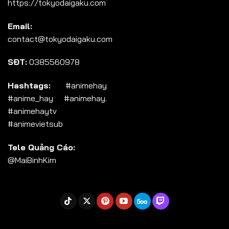
https://tokyodaigaku.com
Tập 104
Email:
Tập 105
contact@tokyodaigaku.com
Tập 106
SĐT:
0385560978
Tập 107
Tập 108
Hashtags:
#animehay
#anime_hay #animehay.
Tập 109
#animehaytv
Tập 110
#animevietsub
Tập 111
Tele Quảng Cáo:
Tập 112
@MaiBinhKim
Tập 113
Tập 114
Tập 115
Tập 116