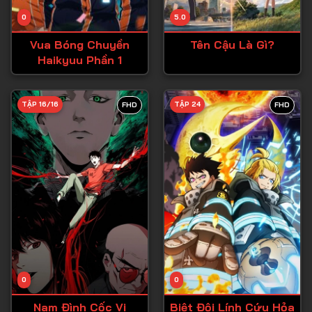
Tập 14
0
5.0
Tập 15
Vua Bóng Chuyền
Tên Cậu Là Gì?
Tập 16
Haikyuu Phần 1
Tập 17
Tập 18
TẬP 16/16
TẬP 24
FHD
FHD
Tập 19
Tập 20
Tập 21
Tập 22
Tập 23
Tập 24
Tập 25
0
0
Tập 26
Nam Đình Cốc Vi
Biệt Đội Lính Cứu Hỏa