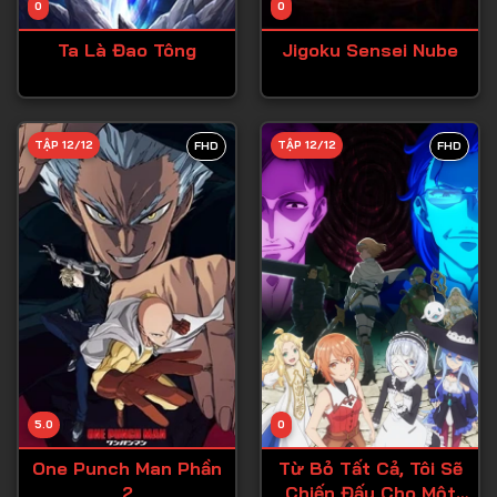
0
0
Tập 15
Ta Là Đao Tông
Jigoku Sensei Nube
Tập 16
Tập 17
Tập 18
TẬP 12/12
TẬP 12/12
FHD
FHD
Tập 19
Tập 20
Tập 21
Tập 22
Tập 23
Tập 24
Tập 25
5.0
0
Tập 26
One Punch Man Phần
Từ Bỏ Tất Cả, Tôi Sẽ
2
Chiến Đấu Cho Một
Tập 27