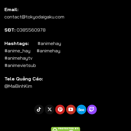
Tập 104
Email:
Tập 105
contact@tokyodaigaku.com
Tập 106
SĐT:
0385560978
Tập 107
Tập 108
Hashtags:
#animehay
#anime_hay #animehay.
Tập 109
#animehaytv
Tập 110
#animevietsub
Tập 111
Tele Quảng Cáo:
Tập 112
@MaiBinhKim
Tập 113
Tập 114
Tập 115
Tập 116