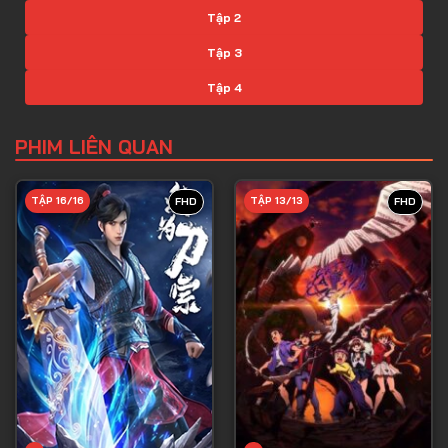
Tập 2
Tập 3
Tập 4
Tập 5
PHIM LIÊN QUAN
Tập 6
Tập 7
TẬP 16/16
TẬP 13/13
FHD
FHD
Tập 8
Tập 9
Tập 10
Tập 11
Tập 12
Tập 13
Tập 14