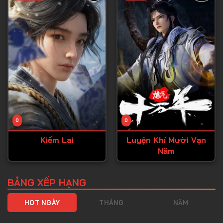
Tập 40
Tập 41
Tập 42
Tập 43
Tập 44
Tập 45
Tập 46
0
0
Tập 47
Kiếm Lai
Luyện Khí Mười Vạn
Tập 48
Năm
Tập 49
Tập 50
BẢNG XẾP HẠNG
Tập 51
HOT NGÀY
THÁNG
NĂM
Tập 52