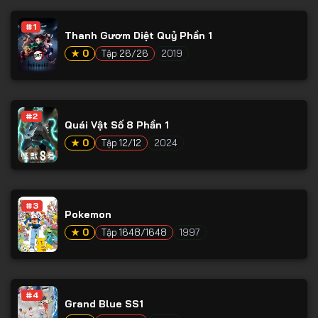
Tập 53
#1
Tập 54
Thanh Gươm Diệt Quỷ Phần 1
★ 0
Tập 26/26
2019
Tập 55
Tập 56
Tập 57
#2
Quái Vật Số 8 Phần 1
Tập 58
★ 0
Tập 12/12
2024
Tập 59
Tập 60
#3
Tập 61
Pokemon
Tập 62
★ 0
Tập 1648/1648
1997
Tập 63
Tập 64
#4
Grand Blue SS1
Tập 65