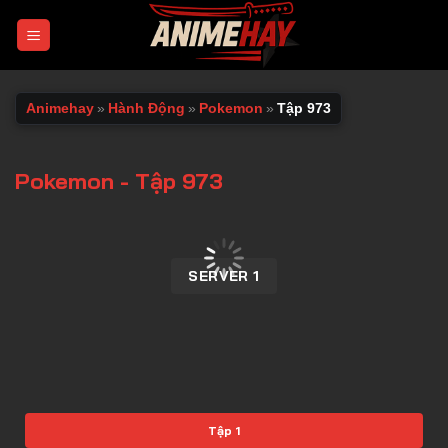
Chuyển
đến
nội
dung
Animehay
»
Hành Động
»
Pokemon
»
Tập 973
Pokemon - Tập 973
00:00 / 00:00
SERVER 1
Tập 1