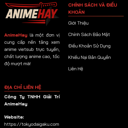
CHÍNH SÁCH VÀ ĐIỀU
Tập 92
KHOẢN
Tập 93
Giới Thiệu
Tập 94
Chính Sách Bảo Mật
AnimeHay
là một đơn vị
Tập 95
cung cấp nền tảng xem
Điều Khoản Sử Dụng
anime vietsub trực tuyến,
Tập 96
chất lượng anime cao, tốc
Khiếu Nại Bản Quyền
Tập 97
độ mượt mà!
Liên Hệ
Tập 98
Tập 99
ĐỊA CHỈ LIÊN HỆ
Tập 100
Công Ty TNHH Giải Trí
Tập 101
AnimeHay
Tập 102
Website:
Tập 103
https://tokyodaigaku.com