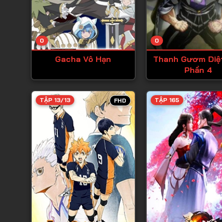
0
0
Gacha Vô Hạn
Thanh Gươm Diệ
Phần 4
TẬP 13/13
TẬP 165
FHD