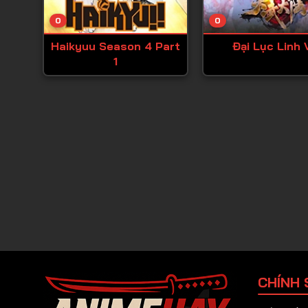
0
0
Haikyuu Season 4 Part
Đại Lục Linh 
1
CHÍNH 