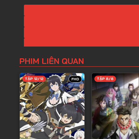
PHIM LIÊN QUAN
TẬP 12/12
TẬP 8/8
FHD