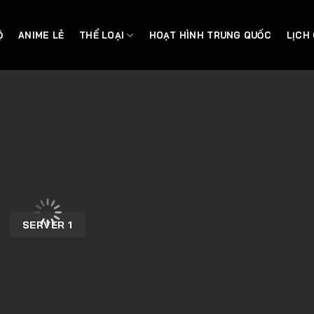
Ộ
ANIME LẺ
THỂ LOẠI
HOẠT HÌNH TRUNG QUỐC
LỊCH
SERVER 1