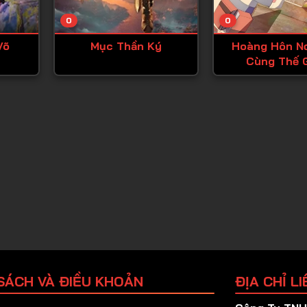
Tập 25
0
0
Tập 26
Võ
Mục Thần Ký
Hoàng Hôn Nơ
Tập 27
Cùng Thế G
Tập 28
Tập 29
Tập 30
Tập 31
Tập 32
Tập 33
Tập 34
Tập 35
Tập 36
SÁCH VÀ ĐIỀU KHOẢN
ĐỊA CHỈ LI
Tập 37