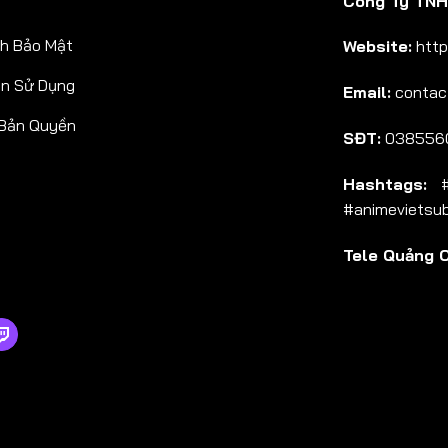
Công Ty TNHH
Tập 38
h Bảo Mật
Website:
http
Tập 39
ản Sử Dụng
Email:
contac
Tập 40
 Bản Quyền
Tập 41
SĐT:
038556
Tập 42
Hashtags:
#a
Tập 43
#animevietsu
Tập 44
Tele Quảng 
Tập 45
Tập 46
Tập 47
Tập 48
Tập 49