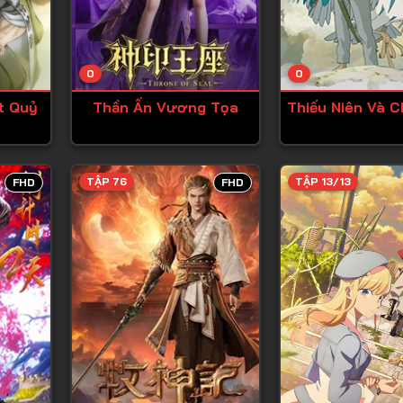
Tập 13
Tập 14
0
0
Tập 15
t Quỷ
Thần Ấn Vương Tọa
Thiếu Niên Và C
Tập 16
Tập 17
Tập 18
TẬP 76
TẬP 13/13
FHD
FHD
Tập 19
Tập 20
Tập 21
Tập 22
Tập 23
Tập 24