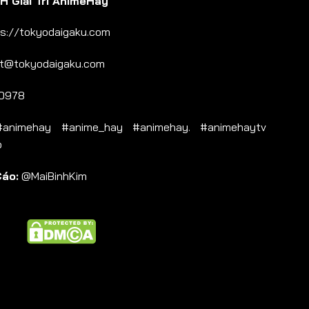
 Giải Trí AnimeHay
s://tokyodaigaku.com
t@tokyodaigaku.com
0978
nimehay #anime_hay #animehay. #animehaytv
b
Cáo:
@MaiBinhKim