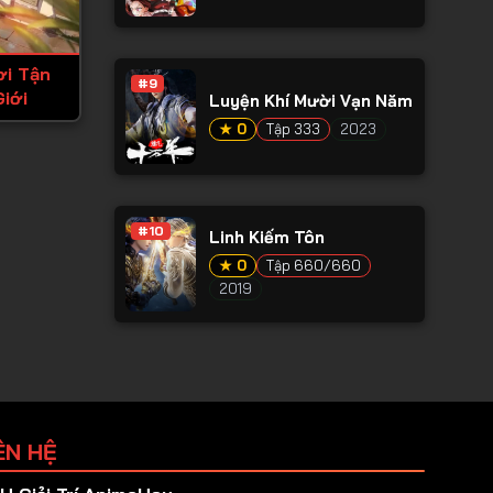
i Tận
#9
iới
Luyện Khí Mười Vạn Năm
★ 0
Tập 333
2023
#10
Linh Kiếm Tôn
★ 0
Tập 660/660
2019
ÊN HỆ