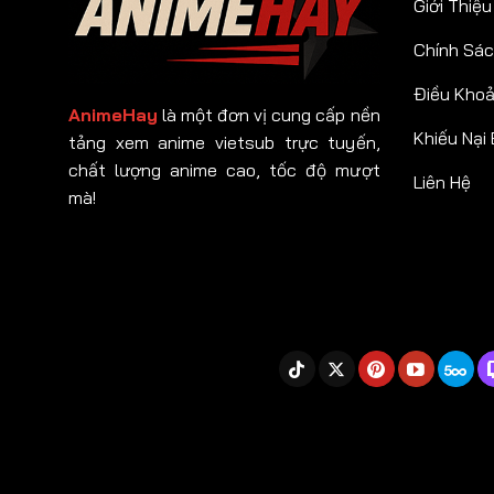
Giới Thiệu
Chính Sác
Điều Kho
AnimeHay
là một đơn vị cung cấp nền
Khiếu Nại
tảng xem anime vietsub trực tuyến,
chất lượng anime cao, tốc độ mượt
Liên Hệ
mà!