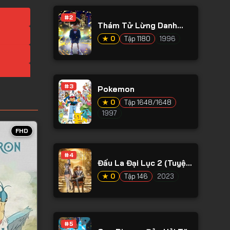
#2
Thám Tử Lừng Danh
Conan
★ 0
Tập 1180
1996
#3
Pokemon
★ 0
Tập 1648/1648
1997
FHD
#4
Đấu La Đại Lục 2 (Tuyệt
Thế Đường Môn)
★ 0
Tập 146
2023
#5