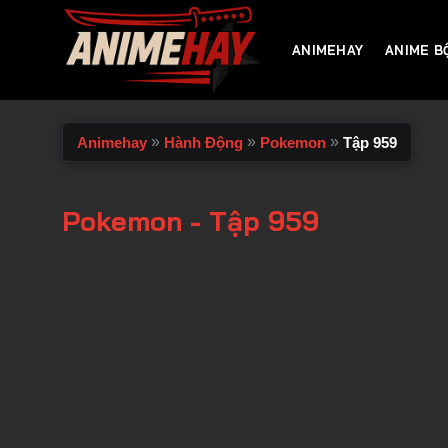
Chuyển
đến
ANIMEHAY
ANIME B
nội
dung
»
»
»
Animehay
Hành Động
Pokemon
Tập 959
Pokemon - Tập 959
00:00 / 00:00