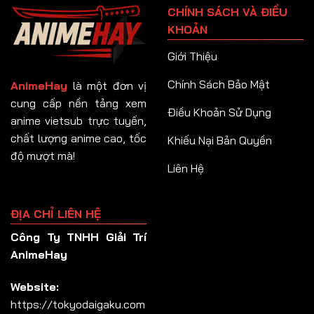
CHÍNH SÁCH VÀ ĐIỀU
Tập 92
KHOẢN
Tập 93
Giới Thiệu
Tập 94
Chính Sách Bảo Mật
AnimeHay
là một đơn vị
Tập 95
cung cấp nền tảng xem
Điều Khoản Sử Dụng
anime vietsub trực tuyến,
Tập 96
chất lượng anime cao, tốc
Khiếu Nại Bản Quyền
Tập 97
độ mượt mà!
Liên Hệ
Tập 98
Tập 99
ĐỊA CHỈ LIÊN HỆ
Tập 100
Công Ty TNHH Giải Trí
Tập 101
AnimeHay
Tập 102
Website:
Tập 103
https://tokyodaigaku.com