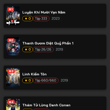
Tập 53
#1
Tập 54
Luyện Khí Mười Vạn Năm
★ 0
Tập 333
2023
Tập 55
Tập 56
Tập 57
#2
Thanh Gươm Diệt Quỷ Phần 1
Tập 58
★ 0
Tập 26/26
2019
Tập 59
Tập 60
#3
Tập 61
Linh Kiếm Tôn
Tập 62
★ 0
Tập 660/660
2019
Tập 63
Tập 64
#4
Thám Tử Lừng Danh Conan
Tập 65