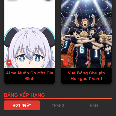
Tập 40
Tập 41
Tập 42
Tập 43
Tập 44
Tập 45
Tập 46
0
0
Tập 47
Alma Muốn Có Một Gia
Vua Bóng Chuyền
Tập 48
Đình
Haikyuu Phần 1
Tập 49
Tập 50
BẢNG XẾP HẠNG
Tập 51
HOT NGÀY
THÁNG
NĂM
Tập 52