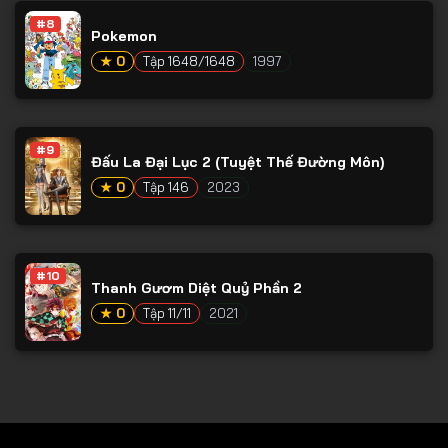
#8
Tập 79
Pokemon
Tập 80
★ 0
Tập 1648/1648
1997
Tập 81
Tập 82
#9
Đấu La Đại Lục 2 (Tuyệt Thế Đường Môn)
Tập 83
★ 0
Tập 146
2023
Tập 84
Tập 85
Tập 86
#10
Thanh Gươm Diệt Quỷ Phần 2
Tập 87
★ 0
Tập 11/11
2021
Tập 88
Tập 89
Tập 90
Tập 91