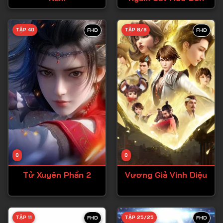
Tập 28
TẬP 40
TẬP 8/8
FHD
FHD
Tập 29
Tập 30
Tập 31
Tập 32
Tập 33
Tập 34
Tập 35
Tập 36
0
0
Tập 37
Tử Xuyên Phần 2
Vương Giả Vinh Diệu
Tập 38
Tập 39
TẬP 11
TẬP 25/25
FHD
FHD