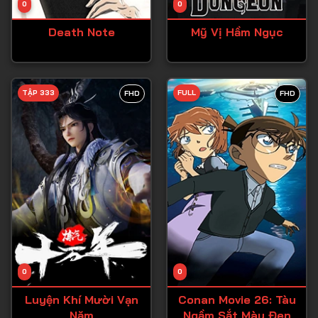
0
0
Tập 15
Death Note
Mỹ Vị Hầm Ngục
Tập 16
Tập 17
Tập 18
TẬP 333
FULL
FHD
FHD
Tập 19
Tập 20
Tập 21
Tập 22
Tập 23
Tập 24
Tập 25
0
0
Tập 26
Luyện Khí Mười Vạn
Conan Movie 26: Tàu
Năm
Ngầm Sắt Màu Đen
Tập 27