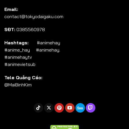
Tập 104
Email:
Tập 105
contact@tokyodaigaku.com
Tập 106
SĐT:
0385560978
Tập 107
Tập 108
Hashtags:
#animehay
#anime_hay #animehay.
Tập 109
#animehaytv
Tập 110
#animevietsub
Tập 111
Tele Quảng Cáo:
Tập 112
@MaiBinhKim
Tập 113
Tập 114
Tập 115
Tập 116