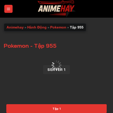
Chuyển
đến
nội
dung
Animehay
»
Hành Động
»
Pokemon
»
Tập 955
Pokemon - Tập 955
00:00 / 00:00
SERVER 1
Tập 1