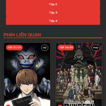
Tập 2
Tập 3
Tập 4
Tập 5
PHIM LIÊN QUAN
Tập 6
Tập 7
TẬP 37/37
TẬP 24/24
HD
FHD
Tập 8
Tập 9
Tập 10
Tập 11
Tập 12
Tập 13
Tập 14