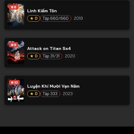
#8
Tập 79
Linh Kiếm Tôn
Tập 80
★ 0
Tập 660/660
2019
Tập 81
Tập 82
#9
Attack on Titan Ss4
Tập 83
★ 0
Tập 31/31
2020
Tập 84
Tập 85
Tập 86
#10
Luyện Khí Mười Vạn Năm
Tập 87
★ 0
Tập 333
2023
Tập 88
Tập 89
Tập 90
Tập 91