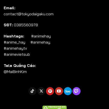
Tập 104
Email:
Tập 105
contact@tokyodaigaku.com
Tập 106
SĐT:
0385560978
Tập 107
Tập 108
Hashtags:
#animehay
#anime_hay #animehay.
Tập 109
#animehaytv
Tập 110
#animevietsub
Tập 111
Tele Quảng Cáo:
Tập 112
@MaiBinhKim
Tập 113
Tập 114
Tập 115
Tập 116