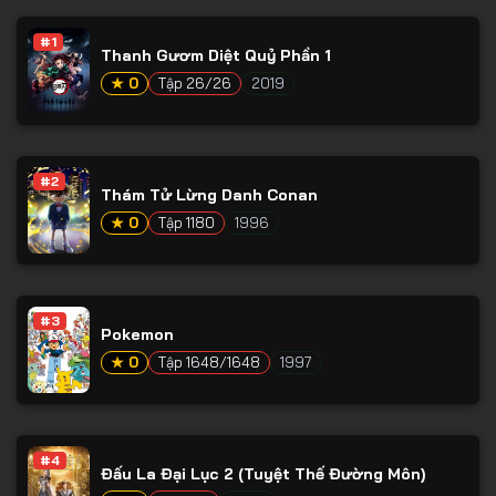
Tập 53
#1
Tập 54
Thanh Gươm Diệt Quỷ Phần 1
★ 0
Tập 26/26
2019
Tập 55
Tập 56
Tập 57
#2
Thám Tử Lừng Danh Conan
Tập 58
★ 0
Tập 1180
1996
Tập 59
Tập 60
#3
Tập 61
Pokemon
Tập 62
★ 0
Tập 1648/1648
1997
Tập 63
Tập 64
#4
Đấu La Đại Lục 2 (Tuyệt Thế Đường Môn)
Tập 65