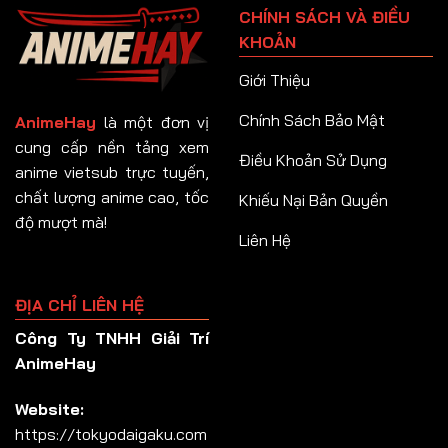
CHÍNH SÁCH VÀ ĐIỀU
Tập 92
KHOẢN
Tập 93
Giới Thiệu
Tập 94
Chính Sách Bảo Mật
AnimeHay
là một đơn vị
Tập 95
cung cấp nền tảng xem
Điều Khoản Sử Dụng
anime vietsub trực tuyến,
Tập 96
chất lượng anime cao, tốc
Khiếu Nại Bản Quyền
Tập 97
độ mượt mà!
Liên Hệ
Tập 98
Tập 99
ĐỊA CHỈ LIÊN HỆ
Tập 100
Công Ty TNHH Giải Trí
Tập 101
AnimeHay
Tập 102
Website:
Tập 103
https://tokyodaigaku.com