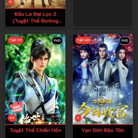
0
Tập 15
Đấu La Đại Lục 2
Tập 16
(Tuyệt Thế Đường
Môn)
Tập 17
Tập 18
TẬP 171
TẬP 431
FHD
FHD
Tập 19
Tập 20
Tập 21
Tập 22
Tập 23
Tập 24
Tập 25
4.0
0
Tập 26
Tuyệt Thế Chiến Hồn
Vạn Giới Độc Tôn
Tập 27