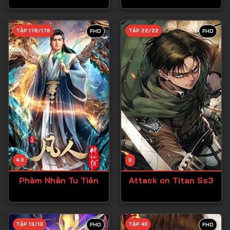
Tập 28
TẬP 176/176
TẬP 22/22
FHD
FHD
Tập 29
Tập 30
Tập 31
Tập 32
Tập 33
Tập 34
Tập 35
Tập 36
4.0
0
Tập 37
Phàm Nhân Tu Tiên
Attack on Titan Ss3
Tập 38
Tập 39
TẬP 13/13
TẬP 40
FHD
FHD