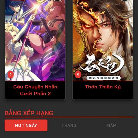
Tập 40
Tập 41
Tập 42
Tập 43
Tập 44
Tập 45
Tập 46
0
0
Tập 47
Câu Chuyện Nhẫn
Thôn Thiên Ký
Tập 48
Cưới Phần 2
Tập 49
Tập 50
BẢNG XẾP HẠNG
Tập 51
HOT NGÀY
THÁNG
NĂM
Tập 52