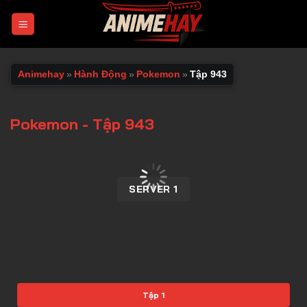
Chuyển
đến
nội
dung
Animehay
»
Hành Động
»
Pokemon
»
Tập 943
Pokemon - Tập 943
00:00 / 00:00
SERVER 1
Tập 1