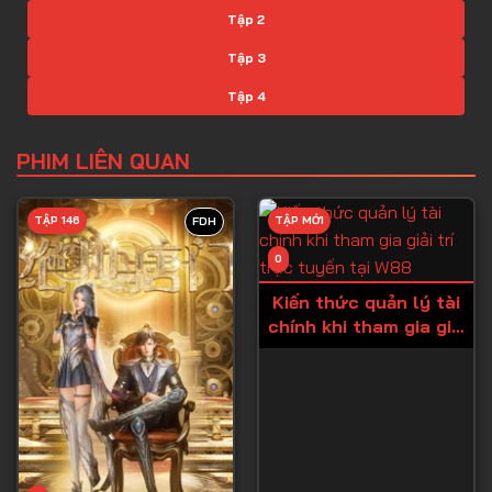
Tập 2
Tập 3
Tập 4
Tập 5
PHIM LIÊN QUAN
Tập 6
Tập 7
TẬP 146
TẬP MỚI
FDH
Tập 8
0
Tập 9
Kiến thức quản lý tài
chính khi tham gia giải
Tập 10
trí trực tuyến tại W88
Tập 11
Tập 12
Tập 13
Tập 14