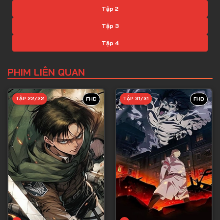
Tập 2
Tập 3
Tập 4
Tập 5
PHIM LIÊN QUAN
Tập 6
Tập 7
TẬP 22/22
TẬP 31/31
FHD
FHD
Tập 8
Tập 9
Tập 10
Tập 11
Tập 12
Tập 13
Tập 14