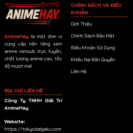
CHÍNH SÁCH VÀ ĐIỀU
Tập 92
KHOẢN
Tập 93
Giới Thiệu
Tập 94
Chính Sách Bảo Mật
AnimeHay
là một đơn vị
Tập 95
cung cấp nền tảng xem
Điều Khoản Sử Dụng
anime vietsub trực tuyến,
Tập 96
chất lượng anime cao, tốc
Khiếu Nại Bản Quyền
Tập 97
độ mượt mà!
Liên Hệ
Tập 98
Tập 99
ĐỊA CHỈ LIÊN HỆ
Tập 100
Công Ty TNHH Giải Trí
Tập 101
AnimeHay
Tập 102
Website:
Tập 103
https://tokyodaigaku.com