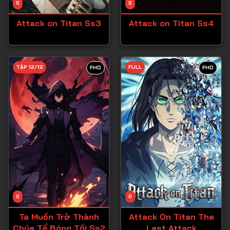
0
0
Tập 15
Attack on Titan Ss3
Attack on Titan Ss4
Tập 16
Tập 17
Tập 18
TẬP 12/12
FULL
FHD
FHD
Tập 19
Tập 20
Tập 21
Tập 22
Tập 23
Tập 24
Tập 25
0
0
Tập 26
Ta Muốn Trở Thành
Attack On Titan The
Chúa Tể Bóng Tối Ss2
Last Attack
Tập 27