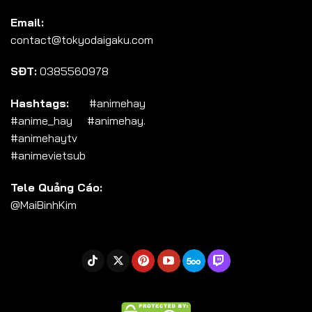
Tập 104
Email:
Tập 105
contact@tokyodaigaku.com
Tập 106
SĐT:
0385560978
Tập 107
Tập 108
Hashtags:
#animehay
#anime_hay #animehay.
Tập 109
#animehaytv
Tập 110
#animevietsub
Tập 111
Tele Quảng Cáo:
Tập 112
@MaiBinhKim
Tập 113
Tập 114
Tập 115
Tập 116