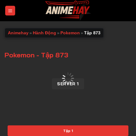
Chuyển
đến
nội
dung
Animehay
»
Hành Động
»
Pokemon
»
Tập 873
Pokemon - Tập 873
00:00 / 00:00
SERVER 1
Tập 1