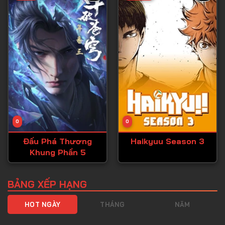
Tập 40
Tập 41
Tập 42
Tập 43
Tập 44
Tập 45
Tập 46
0
0
Tập 47
Đấu Phá Thương
Haikyuu Season 3
Tập 48
Khung Phần 5
Tập 49
Tập 50
BẢNG XẾP HẠNG
Tập 51
HOT NGÀY
THÁNG
NĂM
Tập 52