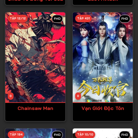
Tập 28
TẬP 12/12
TẬP 431
FHD
FHD
Tập 29
Tập 30
Tập 31
Tập 32
Tập 33
Tập 34
Tập 35
Tập 36
0
0
Tập 37
Chainsaw Man
Vạn Giới Độc Tôn
Tập 38
Tập 39
TẬP 194
TẬP 10/10
FHD
FHD