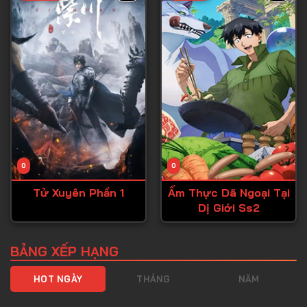
Tập 40
Tập 41
Tập 42
Tập 43
Tập 44
Tập 45
Tập 46
0
0
Tập 47
Tử Xuyên Phần 1
Ẩm Thực Dã Ngoại Tại
Tập 48
Dị Giới Ss2
Tập 49
Tập 50
BẢNG XẾP HẠNG
Tập 51
HOT NGÀY
THÁNG
NĂM
Tập 52