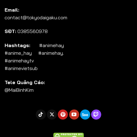
Tập 104
Email:
Tập 105
contact@tokyodaigaku.com
Tập 106
SĐT:
0385560978
Tập 107
Tập 108
Hashtags:
#animehay
#anime_hay #animehay.
Tập 109
#animehaytv
Tập 110
#animevietsub
Tập 111
Tele Quảng Cáo:
Tập 112
@MaiBinhKim
Tập 113
Tập 114
Tập 115
Tập 116