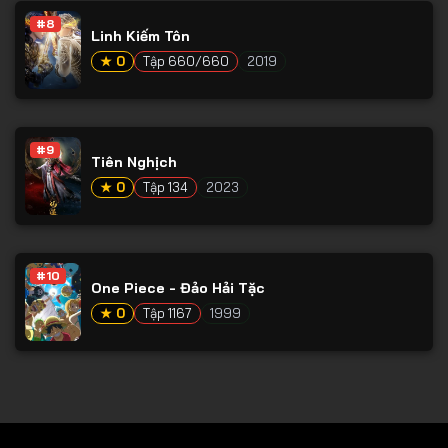
#8
Tập 79
Linh Kiếm Tôn
Tập 80
★ 0
Tập 660/660
2019
Tập 81
Tập 82
#9
Tiên Nghịch
Tập 83
★ 0
Tập 134
2023
Tập 84
Tập 85
Tập 86
#10
One Piece - Đảo Hải Tặc
Tập 87
★ 0
Tập 1167
1999
Tập 88
Tập 89
Tập 90
Tập 91