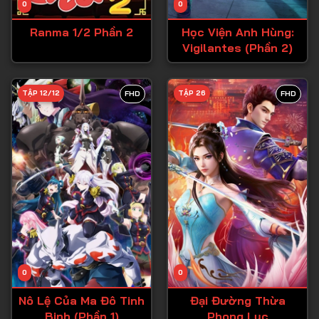
0
0
Tập 15
Ranma 1/2 Phần 2
Học Viện Anh Hùng:
Tập 16
Vigilantes (Phần 2)
Tập 17
Tập 18
TẬP 12/12
TẬP 26
FHD
FHD
Tập 19
Tập 20
Tập 21
Tập 22
Tập 23
Tập 24
Tập 25
0
0
Tập 26
Nô Lệ Của Ma Đô Tinh
Đại Đường Thừa
Binh (Phần 1)
Phong Lục
Tập 27