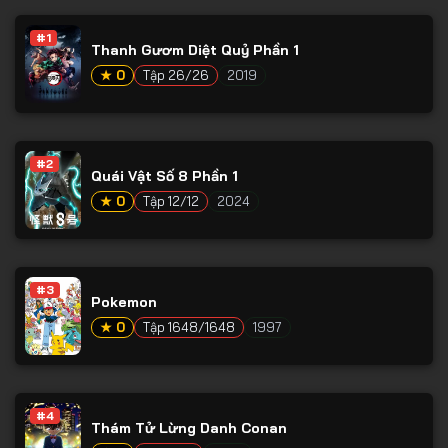
Tập 53
#1
Tập 54
Thanh Gươm Diệt Quỷ Phần 1
★ 0
Tập 26/26
2019
Tập 55
Tập 56
Tập 57
#2
Quái Vật Số 8 Phần 1
Tập 58
★ 0
Tập 12/12
2024
Tập 59
Tập 60
#3
Tập 61
Pokemon
Tập 62
★ 0
Tập 1648/1648
1997
Tập 63
Tập 64
#4
Thám Tử Lừng Danh Conan
Tập 65