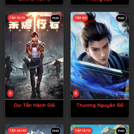
Tập 28
TẬP 15/15
TẬP 66
FHD
FHD
Tập 29
Tập 30
Tập 31
Tập 32
Tập 33
Tập 34
Tập 35
Tập 36
0
0
Tập 37
Dư Tẫn Hành Giả
Thương Nguyên Đồ
Tập 38
Tập 39
TẬP 42/42
TẬP 12/12
FHD
FHD