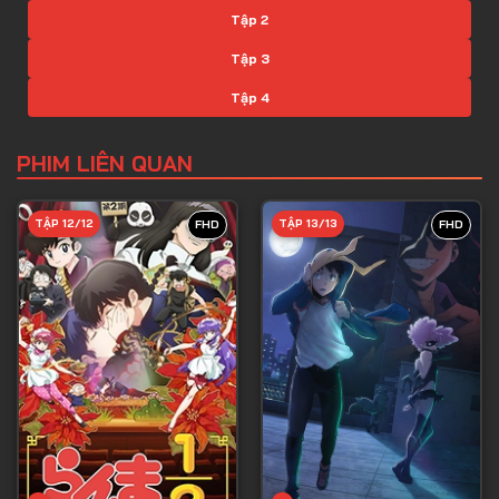
Tập 2
Tập 3
Tập 4
Tập 5
PHIM LIÊN QUAN
Tập 6
Tập 7
TẬP 12/12
TẬP 13/13
FHD
FHD
Tập 8
Tập 9
Tập 10
Tập 11
Tập 12
Tập 13
Tập 14