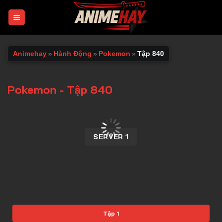
Chuyển
đến
nội
dung
Animehay
»
Hành Động
»
Pokemon
»
Tập 840
Pokemon - Tập 840
00:00 / 00:00
SERVER 1
Tập 1