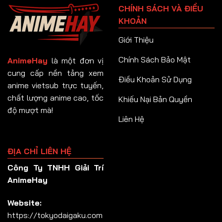
CHÍNH SÁCH VÀ ĐIỀU
Tập 92
KHOẢN
Tập 93
Giới Thiệu
Tập 94
Chính Sách Bảo Mật
AnimeHay
là một đơn vị
Tập 95
cung cấp nền tảng xem
Điều Khoản Sử Dụng
anime vietsub trực tuyến,
Tập 96
chất lượng anime cao, tốc
Khiếu Nại Bản Quyền
Tập 97
độ mượt mà!
Liên Hệ
Tập 98
Tập 99
ĐỊA CHỈ LIÊN HỆ
Tập 100
Công Ty TNHH Giải Trí
Tập 101
AnimeHay
Tập 102
Website:
Tập 103
https://tokyodaigaku.com