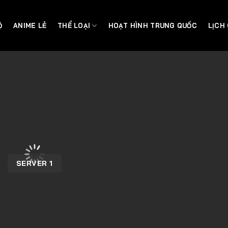
Ộ
ANIME LẺ
THỂ LOẠI
HOẠT HÌNH TRUNG QUỐC
LỊCH
SERVER 1