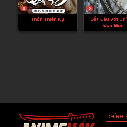
0
0
Thôn Thiên Ký
Bắt Đầu Với Chí
Đan Điền
CHÍNH 