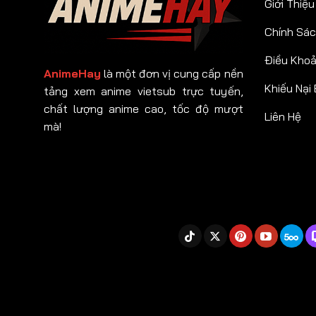
Giới Thiệu
Chính Sác
Điều Kho
AnimeHay
là một đơn vị cung cấp nền
Khiếu Nại
tảng xem anime vietsub trực tuyến,
chất lượng anime cao, tốc độ mượt
Liên Hệ
mà!