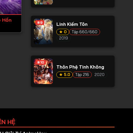
õ Hồn
#9
Linh Kiếm Tôn
★ 0
Tập 660/660
2019
#10
Thôn Phệ Tinh Không
★ 5.0
Tập 216
2020
ÊN HỆ