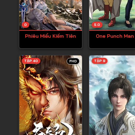
0
5.0
Phiêu Miểu Kiếm Tiên
One Punch Man
TẬP 40
TẬP 9
FHD