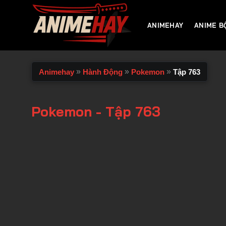
Chuyển
đến
ANIMEHAY
ANIME B
nội
dung
»
»
»
Animehay
Hành Động
Pokemon
Tập 763
Pokemon - Tập 763
00:00 / 00:00