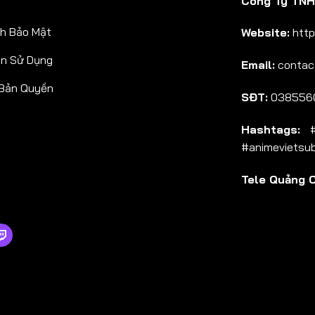
Công Ty TNHH
Tập 38
h Bảo Mật
Website:
http
Tập 39
ản Sử Dụng
Email:
contac
Tập 40
 Bản Quyền
Tập 41
SĐT:
038556
Tập 42
Hashtags:
#a
Tập 43
#animevietsu
Tập 44
Tele Quảng 
Tập 45
Tập 46
Tập 47
Tập 48
Tập 49