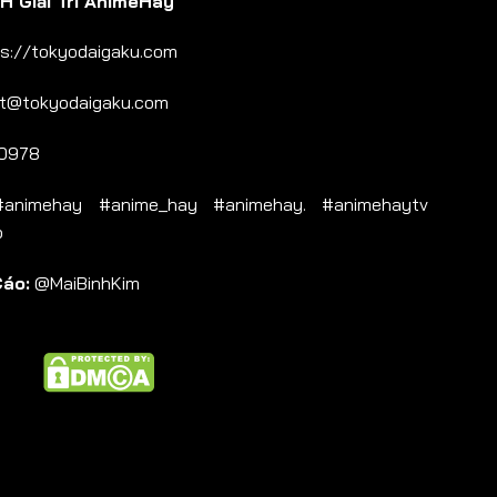
 Giải Trí AnimeHay
s://tokyodaigaku.com
t@tokyodaigaku.com
0978
nimehay #anime_hay #animehay. #animehaytv
b
Cáo:
@MaiBinhKim