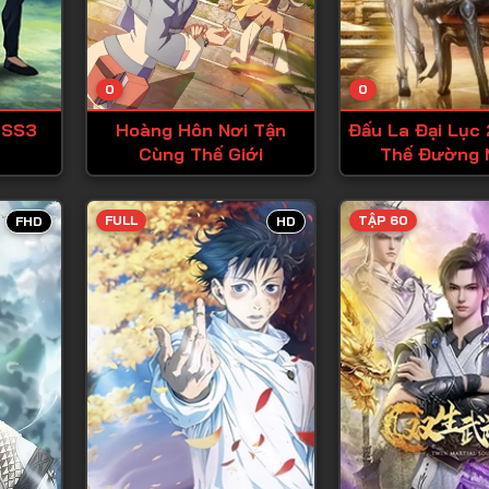
Tập 13
Tập 14
0
0
Tập 15
 SS3
Hoàng Hôn Nơi Tận
Đấu La Đại Lục 
Tập 16
Cùng Thế Giới
Thế Đường 
Tập 17
Tập 18
FULL
TẬP 60
FHD
HD
Tập 19
Tập 20
Tập 21
Tập 22
Tập 23
Tập 24