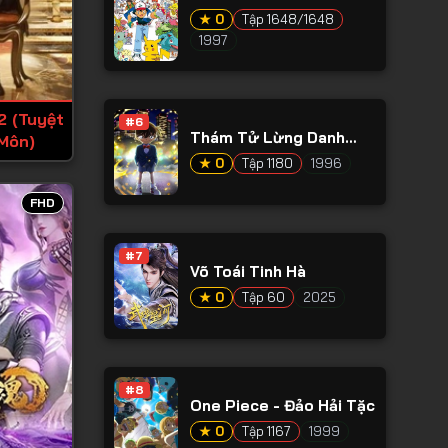
★ 0
Tập 1648/1648
1997
2 (Tuyệt
#6
Thám Tử Lừng Danh
Môn)
Conan
★ 0
Tập 1180
1996
FHD
#7
Võ Toái Tinh Hà
★ 0
Tập 60
2025
#8
One Piece - Đảo Hải Tặc
★ 0
Tập 1167
1999