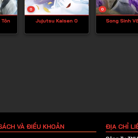
Tập 25
0
0
Tập 26
 Tôn
Jujutsu Kaisen 0
Song Sinh V
Tập 27
Tập 28
Tập 29
Tập 30
Tập 31
Tập 32
Tập 33
Tập 34
Tập 35
Tập 36
SÁCH VÀ ĐIỀU KHOẢN
ĐỊA CHỈ LI
Tập 37