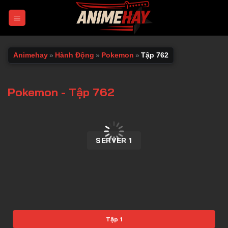
Chuyển
đến
nội
dung
Animehay
»
Hành Động
»
Pokemon
»
Tập 762
Pokemon - Tập 762
00:00 / 00:00
SERVER 1
Tập 1