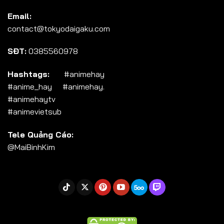
Tập 104
Email:
Tập 105
contact@tokyodaigaku.com
Tập 106
SĐT:
0385560978
Tập 107
Tập 108
Hashtags:
#animehay
#anime_hay #animehay.
Tập 109
#animehaytv
Tập 110
#animevietsub
Tập 111
Tele Quảng Cáo:
Tập 112
@MaiBinhKim
Tập 113
Tập 114
Tập 115
Tập 116