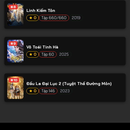
#8
Tập 79
Linh Kiếm Tôn
Tập 80
★ 0
Tập 660/660
2019
Tập 81
Tập 82
#9
Võ Toái Tinh Hà
Tập 83
★ 0
Tập 60
2025
Tập 84
Tập 85
Tập 86
#10
Đấu La Đại Lục 2 (Tuyệt Thế Đường Môn)
Tập 87
★ 0
Tập 146
2023
Tập 88
Tập 89
Tập 90
Tập 91