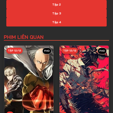
Tập 2
Tập 3
Tập 4
Tập 5
PHIM LIÊN QUAN
Tập 6
Tập 7
TẬP 12/12
TẬP 12/12
FHD
FHD
Tập 8
Tập 9
Tập 10
Tập 11
Tập 12
Tập 13
Tập 14