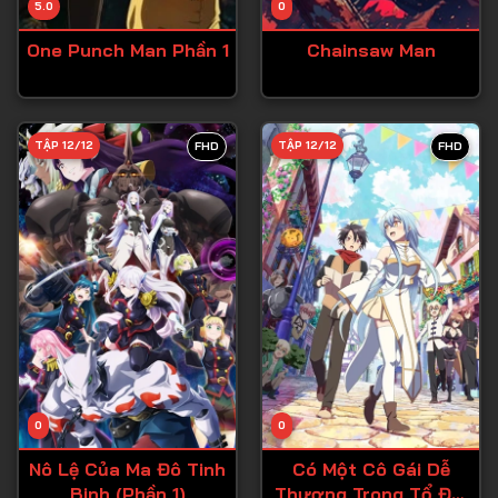
5.0
0
Tập 15
One Punch Man Phần 1
Chainsaw Man
Tập 16
Tập 17
Tập 18
TẬP 12/12
TẬP 12/12
FHD
FHD
Tập 19
Tập 20
Tập 21
Tập 22
Tập 23
Tập 24
Tập 25
0
0
Tập 26
Nô Lệ Của Ma Đô Tinh
Có Một Cô Gái Dễ
Binh (Phần 1)
Thương Trong Tổ Đội
Tập 27