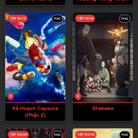
Anh Hùng, Nên Tôi
Tập 28
Thử Tỏ Tình
TẬP 12/12
TẬP 13/13
FHD
FHD
Tập 29
Tập 30
Tập 31
Tập 32
Tập 33
Tập 34
Tập 35
Tập 36
0
0
Tập 37
Kế Hoạch Capsule
Shabake
(Phần 2)
Tập 38
Tập 39
TẬP 24/24
TẬP 24/24
FHD
FHD