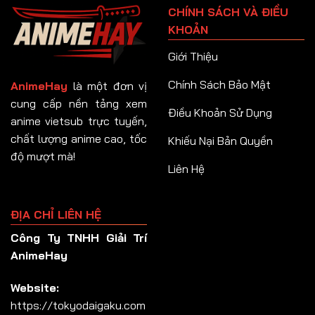
CHÍNH SÁCH VÀ ĐIỀU
Tập 92
KHOẢN
Tập 93
Giới Thiệu
Tập 94
Chính Sách Bảo Mật
AnimeHay
là một đơn vị
Tập 95
cung cấp nền tảng xem
Điều Khoản Sử Dụng
anime vietsub trực tuyến,
Tập 96
chất lượng anime cao, tốc
Khiếu Nại Bản Quyền
Tập 97
độ mượt mà!
Liên Hệ
Tập 98
Tập 99
ĐỊA CHỈ LIÊN HỆ
Tập 100
Công Ty TNHH Giải Trí
Tập 101
AnimeHay
Tập 102
Website:
Tập 103
https://tokyodaigaku.com