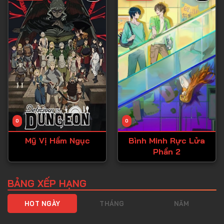
Tập 40
Tập 41
Tập 42
Tập 43
Tập 44
Tập 45
Tập 46
0
0
Tập 47
Mỹ Vị Hầm Ngục
Bình Minh Rực Lửa
Tập 48
Phần 2
Tập 49
Tập 50
BẢNG XẾP HẠNG
Tập 51
HOT NGÀY
THÁNG
NĂM
Tập 52