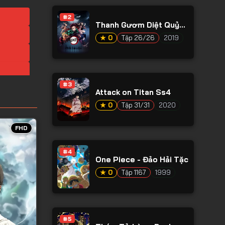
#2
Thanh Gươm Diệt Quỷ
Phần 1
★ 0
Tập 26/26
2019
#3
Attack on Titan Ss4
★ 0
Tập 31/31
2020
FHD
#4
One Piece - Đảo Hải Tặc
★ 0
Tập 1167
1999
#5