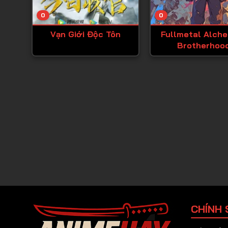
0
0
Vạn Giới Độc Tôn
Fullmetal Alch
Brotherhoo
CHÍNH 