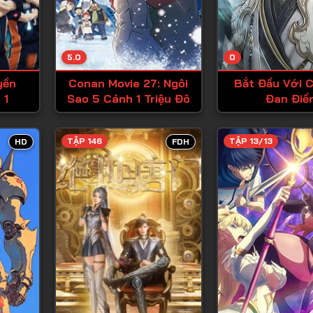
Tập 13
Tập 14
5.0
0
Tập 15
yền
Conan Movie 27: Ngôi
Bắt Đầu Với C
Tập 16
 1
Sao 5 Cánh 1 Triệu Đô
Đan Điề
Tập 17
Tập 18
TẬP 146
TẬP 13/13
HD
FDH
Tập 19
Tập 20
Tập 21
Tập 22
Tập 23
Tập 24