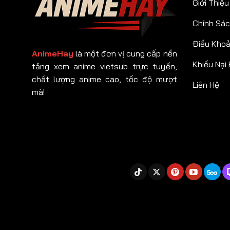
Giới Thiệu
Chính Sác
Điều Kho
AnimeHay
là một đơn vị cung cấp nền
Khiếu Nại
tảng xem anime vietsub trực tuyến,
chất lượng anime cao, tốc độ mượt
Liên Hệ
mà!