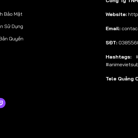
Công Ty TNHH
Tập 38
h Bảo Mật
Website:
http
Tập 39
ản Sử Dụng
Email:
contac
Tập 40
 Bản Quyền
Tập 41
SĐT:
038556
Tập 42
Hashtags:
#a
Tập 43
#animevietsu
Tập 44
Tele Quảng 
Tập 45
Tập 46
Tập 47
Tập 48
Tập 49