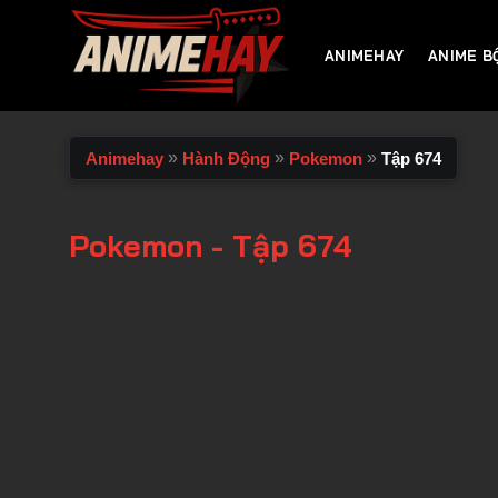
Chuyển
đến
ANIMEHAY
ANIME B
nội
dung
»
»
»
Animehay
Hành Động
Pokemon
Tập 674
Pokemon - Tập 674
00:00 / 00:00