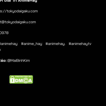
 Giải Trí AnimeHay
s://tokyodaigaku.com
t@tokyodaigaku.com
0978
nimehay #anime_hay #animehay. #animehaytv
b
Cáo:
@MaiBinhKim