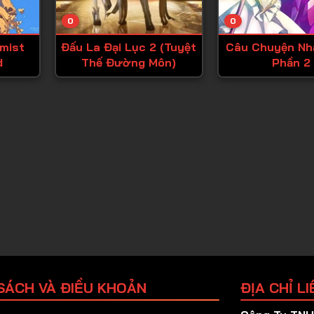
Tập 25
0
0
Tập 26
emist
Đấu La Đại Lục 2 (Tuyệt
Câu Chuyện Nh
Tập 27
d
Thế Đường Môn)
Phần 2
Tập 28
Tập 29
Tập 30
Tập 31
Tập 32
Tập 33
Tập 34
Tập 35
Tập 36
SÁCH VÀ ĐIỀU KHOẢN
ĐỊA CHỈ LI
Tập 37