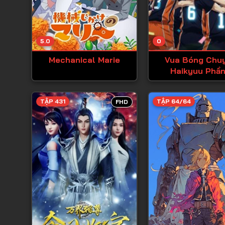
5.0
0
Mechanical Marie
Vua Bóng Chu
Haikyuu Phần
TẬP 431
TẬP 64/64
FHD