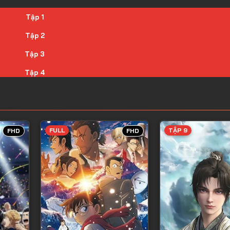
Tập 1
Tập 2
Tập 3
Tập 4
Tập 5
Tập 6
Tập 7
FULL
TẬP 9
FHD
FHD
Tập 8
Tập 9
Tập 10
Tập 11
Tập 12