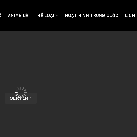
Ộ
ANIME LẺ
THỂ LOẠI
HOẠT HÌNH TRUNG QUỐC
LỊCH
SERVER 1