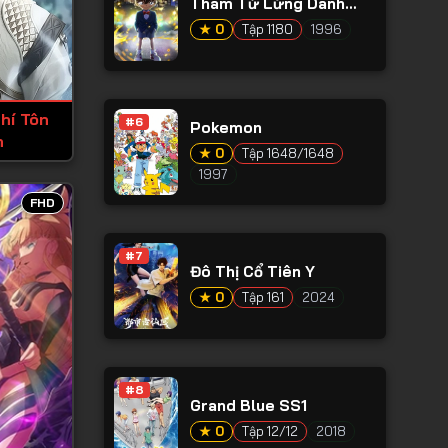
Thám Tử Lừng Danh
Conan
★ 0
Tập 1180
1996
hí Tôn
#6
Pokemon
n
★ 0
Tập 1648/1648
1997
FHD
#7
Đô Thị Cổ Tiên Y
★ 0
Tập 161
2024
#8
Grand Blue SS1
★ 0
Tập 12/12
2018