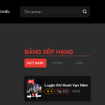
 CHIẾU
BẢNG XẾP HẠNG
HOT NGÀY
THÁNG
NĂM
#1
Luyện Khí Mười Vạn Năm
★ 0
Tập 333
2023