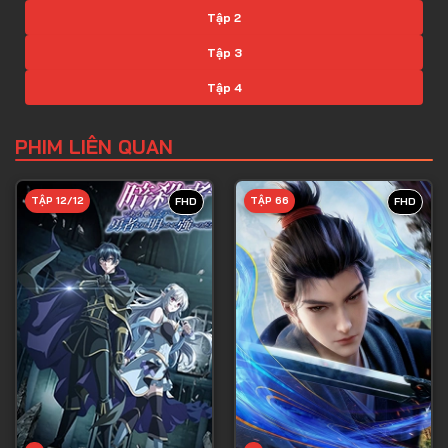
Tập 2
Tập 3
Tập 4
Tập 5
PHIM LIÊN QUAN
Tập 6
Tập 7
TẬP 12/12
TẬP 66
FHD
FHD
Tập 8
Tập 9
Tập 10
Tập 11
Tập 12
Tập 13
Tập 14