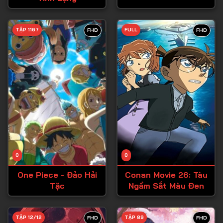
Tập 28
TẬP 1167
FULL
FHD
FHD
Tập 29
Tập 30
Tập 31
Tập 32
Tập 33
Tập 34
Tập 35
Tập 36
0
0
Tập 37
One Piece - Đảo Hải
Conan Movie 26: Tàu
Tặc
Ngầm Sắt Màu Đen
Tập 38
Tập 39
TẬP 12/12
TẬP 89
FHD
FHD