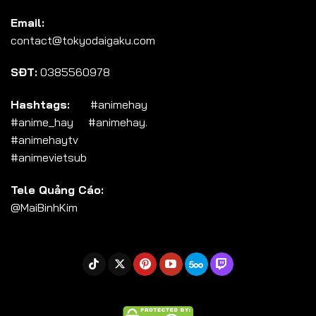
Tập 104
Email:
Tập 105
contact@tokyodaigaku.com
Tập 106
SĐT:
0385560978
Tập 107
Tập 108
Hashtags:
#animehay
#anime_hay #animehay.
Tập 109
#animehaytv
Tập 110
#animevietsub
Tập 111
Tele Quảng Cáo:
Tập 112
@MaiBinhKim
Tập 113
Tập 114
Tập 115
Tập 116