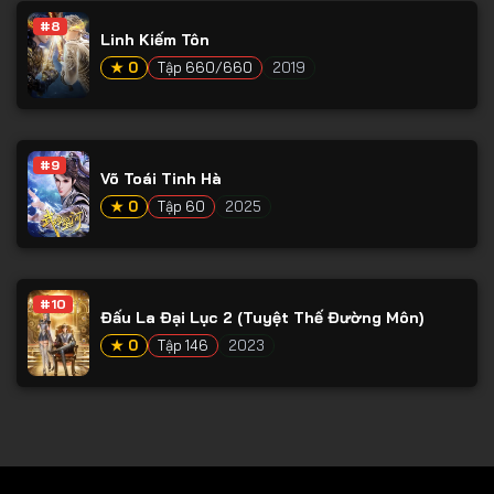
#8
Tập 79
Linh Kiếm Tôn
Tập 80
★ 0
Tập 660/660
2019
Tập 81
Tập 82
#9
Võ Toái Tinh Hà
Tập 83
★ 0
Tập 60
2025
Tập 84
Tập 85
Tập 86
#10
Đấu La Đại Lục 2 (Tuyệt Thế Đường Môn)
Tập 87
★ 0
Tập 146
2023
Tập 88
Tập 89
Tập 90
Tập 91