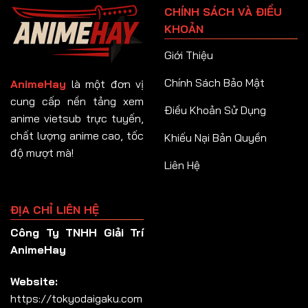
CHÍNH SÁCH VÀ ĐIỀU
Tập 92
KHOẢN
Tập 93
Giới Thiệu
Tập 94
Chính Sách Bảo Mật
AnimeHay
là một đơn vị
Tập 95
cung cấp nền tảng xem
Điều Khoản Sử Dụng
anime vietsub trực tuyến,
Tập 96
chất lượng anime cao, tốc
Khiếu Nại Bản Quyền
Tập 97
độ mượt mà!
Liên Hệ
Tập 98
Tập 99
ĐỊA CHỈ LIÊN HỆ
Tập 100
Công Ty TNHH Giải Trí
Tập 101
AnimeHay
Tập 102
Website:
Tập 103
https://tokyodaigaku.com