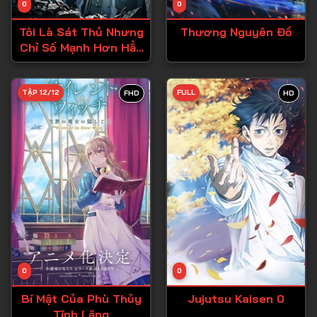
0
0
Tập 15
Tôi Là Sát Thủ Nhưng
Thương Nguyên Đồ
Tập 16
Chỉ Số Mạnh Hơn Hẳn
Dũng Sĩ
Tập 17
Tập 18
TẬP 12/12
FULL
FHD
HD
Tập 19
Tập 20
Tập 21
Tập 22
Tập 23
Tập 24
Tập 25
0
0
Tập 26
Bí Mật Của Phù Thủy
Jujutsu Kaisen 0
Tĩnh Lặng
Tập 27