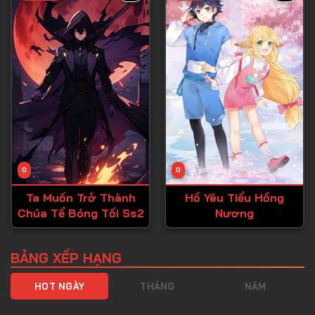
Tập 40
Tập 41
Tập 42
Tập 43
Tập 44
Tập 45
Tập 46
0
0
Tập 47
Ta Muốn Trở Thành
Hồ Yêu Tiểu Hồng
Tập 48
Chúa Tể Bóng Tối Ss2
Nương
Tập 49
Tập 50
BẢNG XẾP HẠNG
Tập 51
HOT NGÀY
THÁNG
NĂM
Tập 52