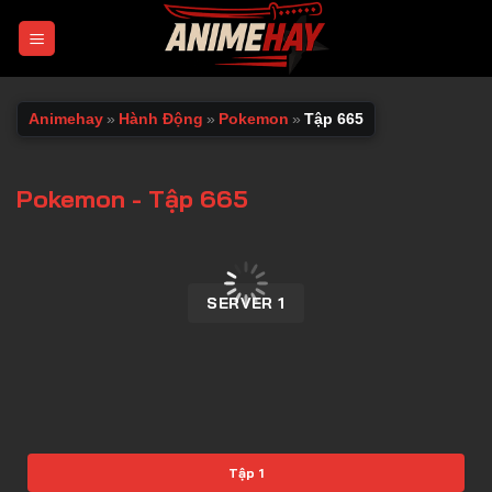
Chuyển
đến
nội
dung
Animehay
»
Hành Động
»
Pokemon
»
Tập 665
Pokemon - Tập 665
00:00 / 00:00
SERVER 1
Tập 1