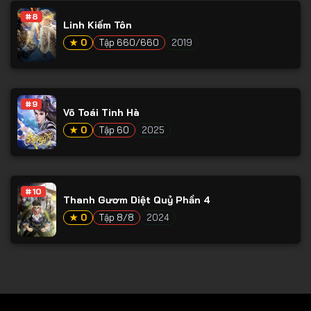
#8
Tập 79
Linh Kiếm Tôn
Tập 80
★ 0
Tập 660/660
2019
Tập 81
Tập 82
#9
Võ Toái Tinh Hà
Tập 83
★ 0
Tập 60
2025
Tập 84
Tập 85
Tập 86
#10
Thanh Gươm Diệt Quỷ Phần 4
Tập 87
★ 0
Tập 8/8
2024
Tập 88
Tập 89
Tập 90
Tập 91