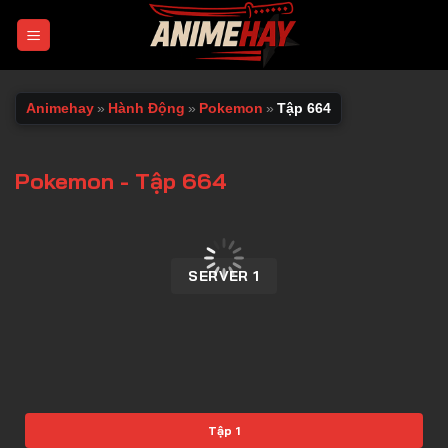
Chuyển
đến
nội
dung
Animehay
»
Hành Động
»
Pokemon
»
Tập 664
Pokemon - Tập 664
00:00 / 00:00
SERVER 1
Tập 1