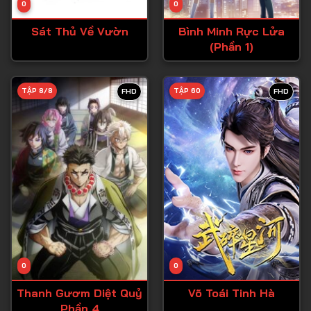
0
0
Tập 15
Sát Thủ Về Vườn
Bình Minh Rực Lửa
Tập 16
(Phần 1)
Tập 17
Tập 18
TẬP 8/8
TẬP 60
FHD
FHD
Tập 19
Tập 20
Tập 21
Tập 22
Tập 23
Tập 24
Tập 25
0
0
Tập 26
Thanh Gươm Diệt Quỷ
Võ Toái Tinh Hà
Phần 4
Tập 27