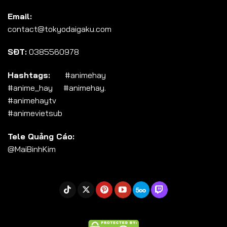
Tập 104
Email:
Tập 105
contact@tokyodaigaku.com
Tập 106
SĐT:
0385560978
Tập 107
Tập 108
Hashtags:
#animehay
#anime_hay #animehay.
Tập 109
#animehaytv
Tập 110
#animevietsub
Tập 111
Tele Quảng Cáo:
Tập 112
@MaiBinhKim
Tập 113
Tập 114
Tập 115
Tập 116