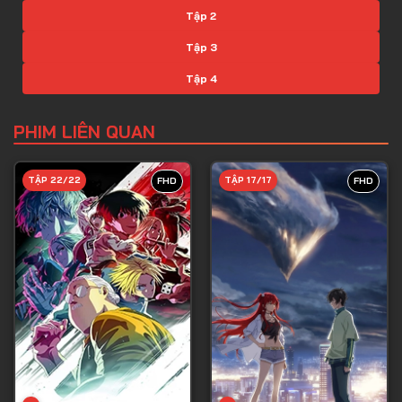
Tập 2
Tập 3
Tập 4
Tập 5
PHIM LIÊN QUAN
Tập 6
Tập 7
TẬP 22/22
TẬP 17/17
FHD
FHD
Tập 8
Tập 9
Tập 10
Tập 11
Tập 12
Tập 13
Tập 14