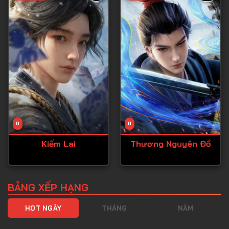
Tập 40
Tập 41
Tập 42
Tập 43
Tập 44
Tập 45
Tập 46
0
0
Tập 47
Kiếm Lai
Thương Nguyên Đồ
Tập 48
Tập 49
Tập 50
BẢNG XẾP HẠNG
Tập 51
HOT NGÀY
THÁNG
NĂM
Tập 52