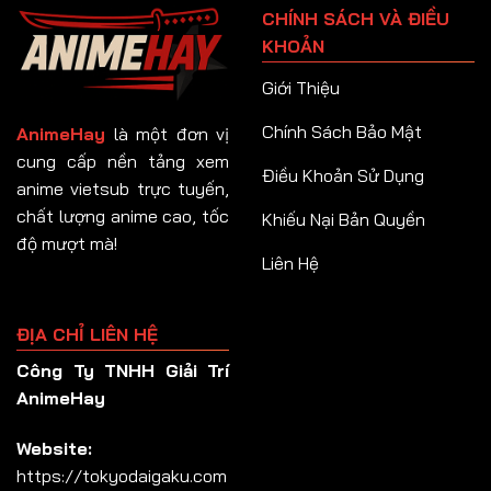
CHÍNH SÁCH VÀ ĐIỀU
Tập 92
KHOẢN
Tập 93
Giới Thiệu
Tập 94
Chính Sách Bảo Mật
AnimeHay
là một đơn vị
Tập 95
cung cấp nền tảng xem
Điều Khoản Sử Dụng
anime vietsub trực tuyến,
Tập 96
chất lượng anime cao, tốc
Khiếu Nại Bản Quyền
Tập 97
độ mượt mà!
Liên Hệ
Tập 98
Tập 99
ĐỊA CHỈ LIÊN HỆ
Tập 100
Công Ty TNHH Giải Trí
Tập 101
AnimeHay
Tập 102
Website:
Tập 103
https://tokyodaigaku.com