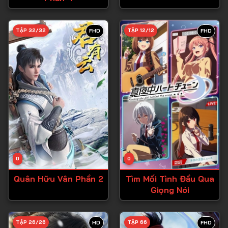
Tập 28
TẬP 32/32
TẬP 12/12
FHD
FHD
Tập 29
Tập 30
Tập 31
Tập 32
Tập 33
Tập 34
Tập 35
Tập 36
0
0
Tập 37
Quân Hữu Vân Phần 2
Tìm Mối Tình Đầu Qua
Giọng Nói
Tập 38
Tập 39
TẬP 26/26
TẬP 66
HD
FHD