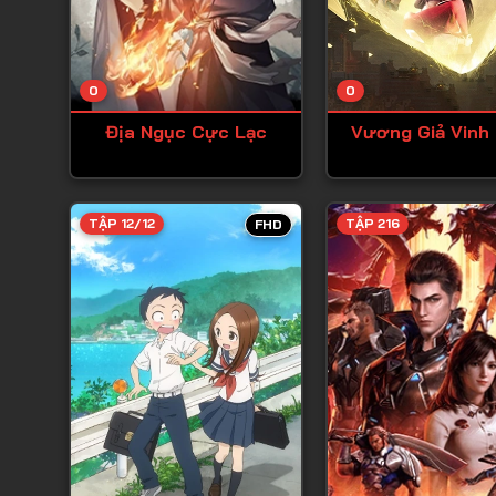
0
0
Địa Ngục Cực Lạc
Vương Giả Vinh 
TẬP 12/12
TẬP 216
FHD