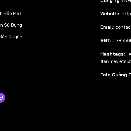
Công Ty TNHH
Tập 38
h Bảo Mật
Website:
http
Tập 39
ản Sử Dụng
Email:
contac
Tập 40
 Bản Quyền
Tập 41
SĐT:
038556
Tập 42
Hashtags:
#a
Tập 43
#animevietsu
Tập 44
Tele Quảng 
Tập 45
Tập 46
Tập 47
Tập 48
Tập 49