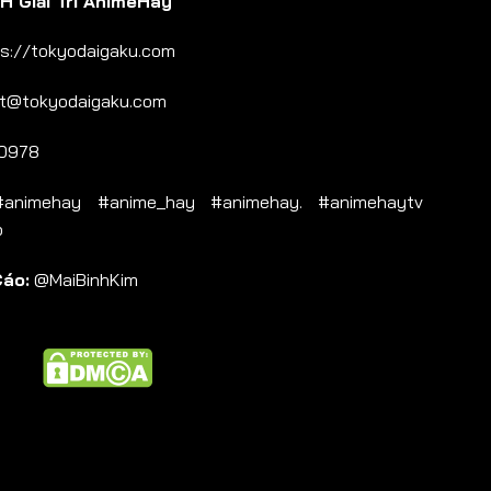
 Giải Trí AnimeHay
s://tokyodaigaku.com
t@tokyodaigaku.com
0978
nimehay #anime_hay #animehay. #animehaytv
b
Cáo:
@MaiBinhKim