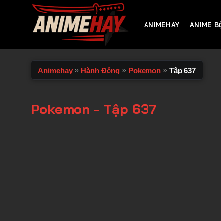
Chuyển
đến
ANIMEHAY
ANIME B
nội
dung
»
»
»
Animehay
Hành Động
Pokemon
Tập 637
Pokemon - Tập 637
00:00 / 00:00