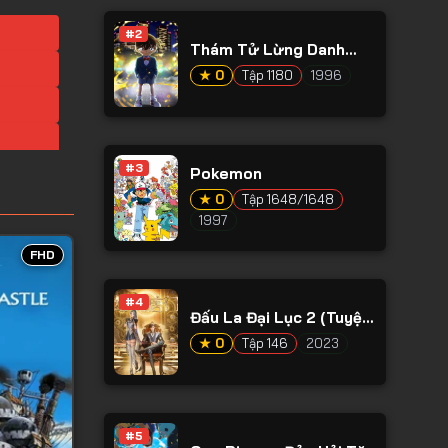
#2
Thám Tử Lừng Danh
Conan
★ 0
Tập 1180
1996
#3
Pokemon
★ 0
Tập 1648/1648
1997
FHD
#4
Đấu La Đại Lục 2 (Tuyệt
Thế Đường Môn)
★ 0
Tập 146
2023
#5