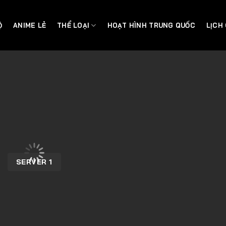
Ộ
ANIME LẺ
THỂ LOẠI
HOẠT HÌNH TRUNG QUỐC
LỊCH
SERVER 1