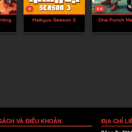
Tập 25
0
5.0
Tập 26
Không
Haikyuu Season 3
One Punch M
Tập 27
Tập 28
Tập 29
Tập 30
Tập 31
Tập 32
Tập 33
Tập 34
Tập 35
Tập 36
SÁCH VÀ ĐIỀU KHOẢN
ĐỊA CHỈ LI
Tập 37