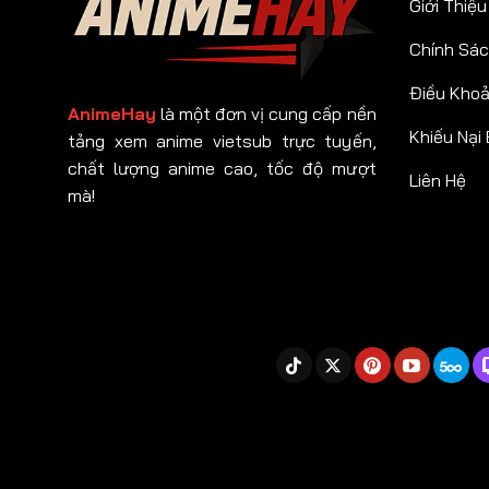
Giới Thiệu
Chính Sác
Điều Kho
AnimeHay
là một đơn vị cung cấp nền
Khiếu Nại
tảng xem anime vietsub trực tuyến,
chất lượng anime cao, tốc độ mượt
Liên Hệ
mà!