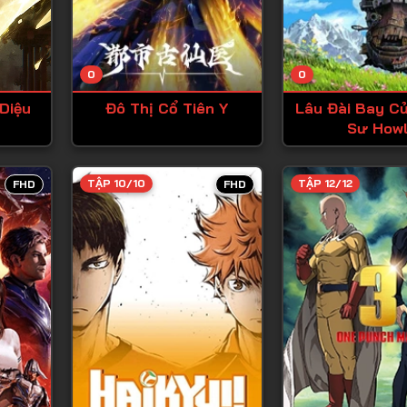
Tập 13
Tập 14
0
0
Tập 15
Diệu
Đô Thị Cổ Tiên Y
Lâu Đài Bay C
Tập 16
Sư How
Tập 17
Tập 18
TẬP 10/10
TẬP 12/12
FHD
FHD
Tập 19
Tập 20
Tập 21
Tập 22
Tập 23
Tập 24