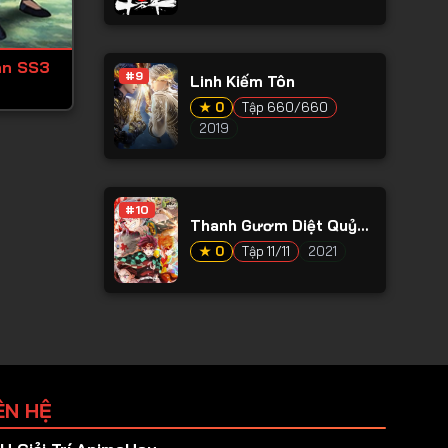
an SS3
#9
Linh Kiếm Tôn
★ 0
Tập 660/660
2019
#10
Thanh Gươm Diệt Quỷ
Phần 2
★ 0
Tập 11/11
2021
ÊN HỆ