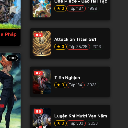
One Piece - Đảo Hải Tặc
★ 0
Tập 1167
1999
ủa Pháp
#6
Attack on Titan Ss1
l
★ 0
Tập 25/25
2013
FHD
#7
Tiên Nghịch
★ 0
Tập 134
2023
#8
Luyện Khí Mười Vạn Năm
★ 0
Tập 333
2023